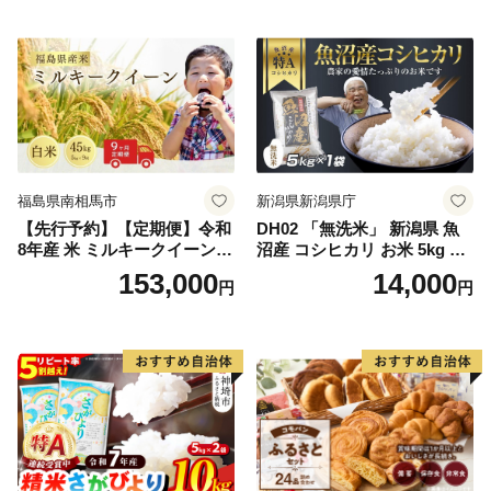
164)
米
福島県南相馬市
新潟県新潟県庁
【先行予約】【定期便】令和
DH02 「無洗米」 新潟県 魚
8年産 米 ミルキークイーン
沼産 コシヒカリ お米 5kg こ
白米 45kg (5kg×9回) | ミルキ
しひかり 精米 米（お米の美
153,000
14,000
円
円
ークイーン 米5kg 福島 福島
味しい炊き方ガイド付き）
県産 福島産 精米 お米 米 コ
メ 武田ファーム サムランド
福島県 南相馬市 cu006-ae