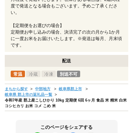
度で発送となる場合もございます。予めご了承くださ
い。
【定期便をお選びの場合】
定期便お申し込みの場合、決済完了の次の月から1か月
に一度お米をお届けいたします。※発送は毎月、月末頃
です。
配送
常温
冷蔵
冷凍
別送不可
まちから探す
中部地方
岐阜県郡上市
岐阜県 郡上市の返礼品一覧
令和7年産 郡上産こしひかり 10kg 定期便 6回 6ヶ月 食品 米 精米 白米
コシヒカリ お米 コメ こめ 米
このページをシェアする