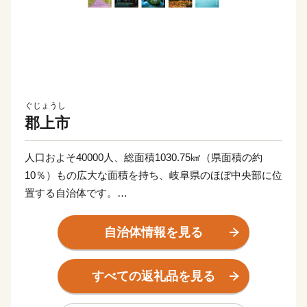
ぐじょうし
郡上市
人口およそ40000人、総面積1030.75㎢（県面積の約
10％）もの広大な面積を持ち、岐阜県のほぼ中央部に位
置する自治体です。
豊かな自然と調和した生活のもと、郡上鮎や明宝ハムな
自治体情報を見る
どの美味しい食べ物、ラフティングやスキー、スノーボ
ードといったアウトドアスポーツ、郡上おどりや白鳥お
すべての返礼品を見る
どりに代表される伝統文化を堪能することができます。