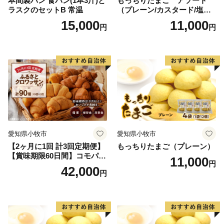
本間製パン 食パン(1本3斤)と
もっちりたまご アソート
ラスクのセットB 常温
（プレーン/カスタード/塩バ
ター/小倉バター）
15,000
11,000
円
円
愛知県小牧市
愛知県小牧市
【2ヶ月に1回 計3回定期便】
もっちりたまご（プレーン）
【賞味期限60日間】コモパ
11,000
円
ン ふるさとクロワッサンセ
42,000
円
ット（計90個）／災害用備蓄
保存食 非常食 防災グッズに
も