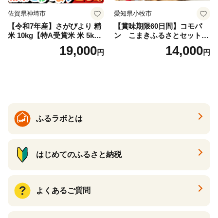
佐賀県神埼市
愛知県小牧市
【令和7年産】さがびより 精
【賞味期限60日間】コモパ
米 10kg【特A受賞米 米 5kg×
ン こまきふるさとセット
2袋 お米 コメ こめ 国産 美味
（24個入り）／災害用備蓄
19,000
14,000
円
円
しい ブランド米 人気 ランキ
保存食 非常食 防災グッズに
ング 増田米穀】(H015224)
も
ふるラボとは
はじめてのふるさと納税
よくあるご質問