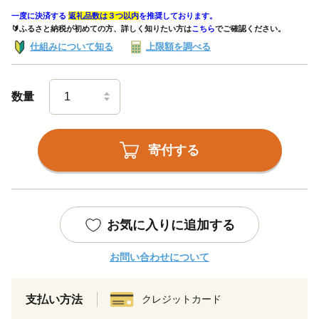
一度に決済する
返礼品数は３つ以内
を推奨しております。
🔰ふるさと納税が初めての方、詳しく知りたい方は
こちら
でご確認ください。
仕組みについて知る
上限額を調べる
数量
寄付する
お気に入りに追加する
お問い合わせについて
支払い方法
クレジットカード