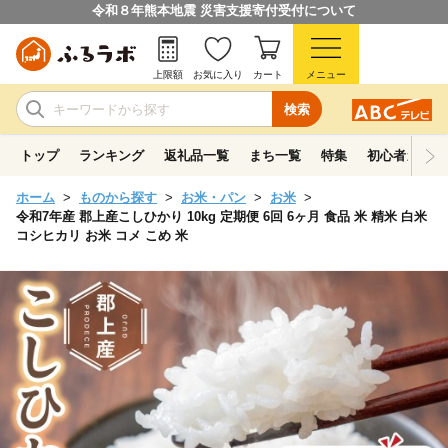
令和８年熊本地震 災害支援寄付受付について
上限額
お気に入り
カート
メニュー
検索
トップ
ランキング
返礼品一覧
まち一覧
特集
初心者ガイド
ホーム
ものから探す
お米・パン
お米
令和7年産 郡上産こしひかり 10kg 定期便 6回 6ヶ月 食品 米 精米 白米
コシヒカリ お米 コメ こめ 米