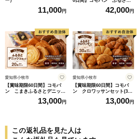
ー）
0日間】コモパン ふるさと
クロワッサンセット（計90
11,000
42,000
円
円
個）／災害用備蓄 保存食 非
常食 防災グッズにも
愛知県小牧市
愛知県小牧市
【賞味期限60日間】コモパ
【賞味期限60日間】コモパ
ン こまきふるさとデニッシ
ン クロワッサンセット(30
ュセット（20個入り）／災害
個入り)／災害用備蓄 保存食
13,000
13,000
円
円
用備蓄 保存食 非常食 防災グ
非常食 防災グッズにも
ッズにも
この返礼品を見た人は