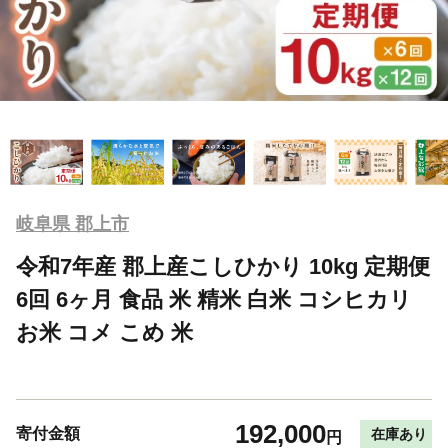
岐阜県 郡上市
令和7年産 郡上産こしひかり 10kg 定期便
6回 6ヶ月 食品 米 精米 白米 コシヒカリ
お米 コメ こめ 米
192,000
寄付金額
在庫あり
円