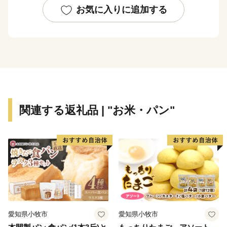
お気に入りに追加する
郡上八幡城を戴く水と踊りの城下町、八幡町。
古今伝授が行われた和歌の里、大和町。
白山信仰で栄えた文化が息づく町、白鳥町。
夏は高原での避暑、冬はウィンタースポーツが楽しめ
る、高鷲町。
川の幸に恵まれた円空上人ゆかりの地、美並町。
せせらぎ街道沿いに四季折々の自然とグルメを満喫でき
関連する返礼品 | "お米・パン"
る、明宝。
オオサンショウウオが生息し、和良鮎で知られる、和良
町。
個性豊かな七郷(ななさと)が、あなたをお待ちしていま
す。
まずは返礼品で郡上の魅力をお楽しみいただき、その上
でぜひお越しください。
愛知県小牧市
愛知県小牧市