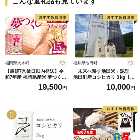
こんな返礼品も見ています
福岡県大木町
福井県池田町
【最短7営業日以内発送】令
「未来へ耕す池田米」認証
和7年産 福岡県産米 夢つくし
池田町産コシヒカリ３kg【お
15kg 精米 ※北海道・沖縄・
1人様につき３セットまで】
19,500
10,000
円
円
離島は配送不可