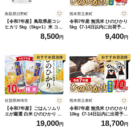
鳥取県日野町
熊本県玉東町
【令和7年産】鳥取県産コシ
令和7年産 無洗米 ひのひかり
ヒカリ 5kg（5kg×1）米 コシ
5kg《7-14日以内に出荷予定
ヒカリ こしひかり お米 白米
(土日祝除く)》コメ 米 無洗米
8,500
9,400
円
円
精米 5キロ おこめ こめ コメ
高レビュー｜人気米 熊本県
真空パック包装 真空包装 長
産米 お米 生活応援米
期保存 単一原料米 鳥取県日
野町産 Elevation
佐賀県神埼市
熊本県玉東町
【令和7年産】ごはんソムリ
令和7年産 無洗米 ひのひかり
エが厳選 白米 ひのひかり 10
10kg《7-14日以内に出荷予定
kg【神埼市産 米 お米 精米 白
(土日祝除く)》コメ 米 無洗米
19,000
18,700
円
円
米 10kg 5kg×2 ひのひかり ブ
令和7年産 高レビュー｜人気
ランド米 食味鑑定士】(H063
米 熊本県産米 お米 生活応援