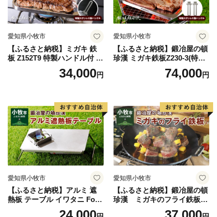
愛知県小牧市
愛知県小牧市
【ふるさと納税】ミガキ 鉄
【ふるさと納税】鍛冶屋の頓
板 Z152T9 特製ハンドル付 鍛
珍漢 ミガキ鉄板Z230-3(特製
冶屋の頓珍漢 メスティン収
ハンドル付)キャンプ アウト
34,000
74,000
円
円
納可能 キャンプ アウトドア
ドア BBQ グランピング 極厚
BBQ グランピング ソロキャ
溝加工 アウトドア用品 キャ
ンプ 極厚 溝加工 アウトドア
ンプギア ソロ ソロキャンプ
用品 キャンプギア 鉄板料理
日本製
日本製 愛知県 送料無料
愛知県小牧市
愛知県小牧市
【ふるさと納税】アルミ 遮
【ふるさと納税】鍛冶屋の頓
熱板 テーブル イワタニ Fore
珍漢 ミガキのフライ鉄板
Winds Micro Camp Stove F
F220S アウトドア キャンプ
24,000
37,000
円
円