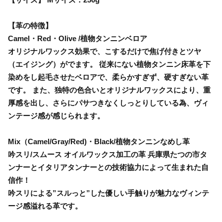
【革の特徴】
Camel・Red・Olive /植物タンニンベロア
オリジナルワックス効果で、こするだけで焦げ付きとツヤ
（エイジング）がでます。 従来にない植物タンニン床革を下
染めをし起毛させたベロアで、柔らかすぎず、硬すぎない革
です。 また、独特の色合いとオリジナルワックスにより、重
厚感を出し、さらにパサつきなくしっとりしている為、ヴィ
ンテージ感が感じられます。
Mix（Camel/Gray/Red)・Black/植物タンニンなめし革
吟スリ/スムース オイルワックス加工の革 兵庫県たつの市タ
ンナーとイタリアタンナーとの技術協力によって生まれた自
信作！
吟スリによる”スルっと”した優しい手触りが魅力なヴィンテ
ージ感溢れる革です。