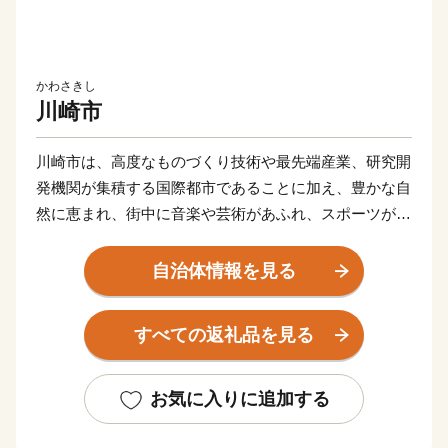
かわさきし
川崎市
川崎市は、高度なものづくり技術や最先端産業、研究開
発機関が集積する国際都市であることに加え、豊かな自
然に恵まれ、街中に音楽や芸術があふれ、スポーツが盛
んな元気都市であり、子どもたちや若者をはじめ、誰も
が笑顔になれる「最幸のまち かわさき」を目指し、さ
自治体情報を見る
まざまな取組を進めています。
すべての返礼品を見る
このような本市を「ぜひ応援したい！」と思ってくださ
る、本市出身の方や本市の施策にご賛同くださる皆さま
の想いを「ふるさと納税」にのせ、本市を応援いただけ
お気に入りに追加する
ればと存じます。