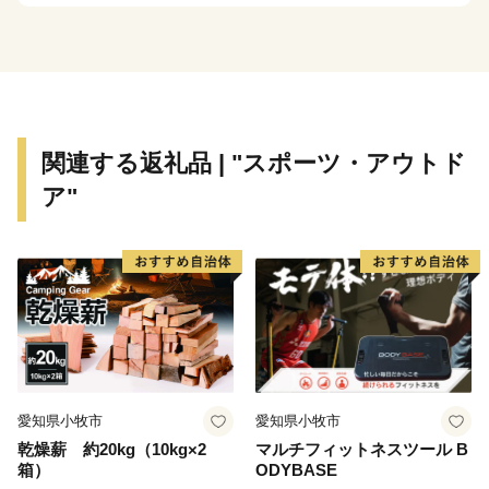
寄附していただいた方へは、「川崎の魅力」を「観
る」、「体験する」、「味わう」ことで、川崎らしさを
体感できる機会を用意させていただいております。「川
崎にはこんなにいいものがあるんだ！」と再発見してい
ただきたいと存じます。
関連する返礼品 | "スポーツ・アウトド
ア"
皆さまの想いを、福祉や芸術・文化、環境をはじめさま
ざまな分野に活用させていただき、施策に反映させてま
いりますので、応援をよろしくお願いいたします。
※本市では、いかなる理由があっても、お申込後の寄附
の取り下げ（キャンセル）及び寄附金の返金は致しかね
ますので御注意ください。
愛知県小牧市
愛知県小牧市
乾燥薪 約20kg（10kg×2
マルチフィットネスツール B
箱）
ODYBASE