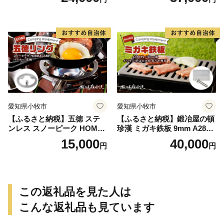
W-MS01専用 折り畳みテーブ
ソロ ソロキャンプ グランピ
ル コンパクト 軽量 堅牢 風防
ング BBQ フライパン 調理器
用切板 アウトドア キャンプ
具 ミガキ鉄板 日本製
ソロ ソロキャンプ グランピ
ング バーナー 風防 鍛冶屋の
頓珍漢 愛知県 小牧市 送料無
料
愛知県小牧市
愛知県小牧市
【ふるさと納税】五徳 ステ
【ふるさと納税】鍛冶屋の頓
ンレス スノーピーク HOME
珍漢 ミガキ鉄板 9mm A280T
&CAMP バーナー専用 専用
9 イワタニ 炉ばた大将 炙り
15,000
40,000
円
円
五徳 軽量 変形しにくい ずれ
や 専用 キャンプ ステンレス
にくい 滑り止め加工 錆びに
製ハンドル 栓抜き 簡易包装
くい 水洗い 曲げ加工 鍛冶屋
純国産製品 おうち時間 アウ
の頓珍漢 日本製 アウトドア
トドア お取り寄せ 送料無料
キャンプ 送料無料
この返礼品を見た人は
こんな返礼品も見ています