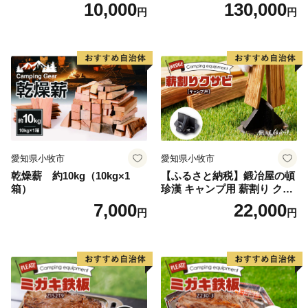
10,000
130,000
円
円
愛知県小牧市
愛知県小牧市
乾燥薪 約10kg（10kg×1
【ふるさと納税】鍛冶屋の頓
箱）
珍漢 キャンプ用 薪割り クサ
ビ 簡単に割れる 転びにくい
7,000
22,000
円
円
ソロキャンプ 女性 お子様 黒
色塗装 国内 自社工場 手作り
おうち時間 アウトドア お取
り寄せ 愛知県 小牧市 送料無
料