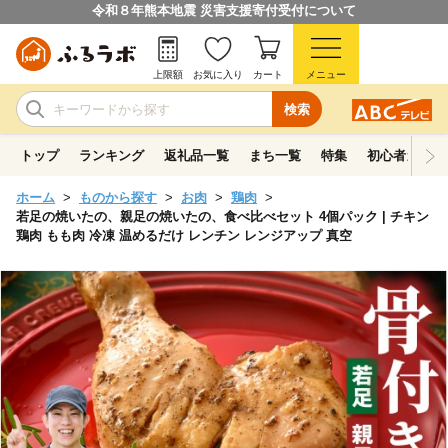
令和８年熊本地震 災害支援寄付受付について
上限額
お気に入り
カート
メニュー
検索
トップ
ランキング
返礼品一覧
まち一覧
特集
初心者ガイド
ホーム
ものから探す
お肉
鶏肉
若足の焼いたの、親足の焼いたの、食べ比べセット 4個パック | チキン
鶏肉 もも肉 冷凍 温めるだけ レンチン レンジアップ 真空