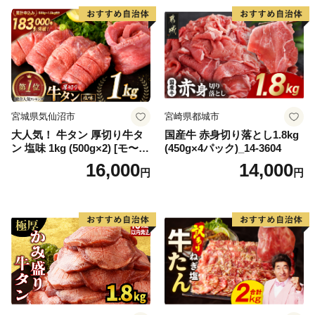
宮城県気仙沼市
宮崎県都城市
大人気！ 牛タン 厚切り牛タ
国産牛 赤身切り落とし1.8kg
ン 塩味 1kg (500g×2) [モ〜ラ
(450g×4パック)_14-3604
ンド 宮城県 気仙沼市 205646
16,000
14,000
円
円
60] 肉 牛肉 精肉 牛たん 牛タ
ン塩 牛たん塩 冷凍 焼肉 BB
Q アウトドア バーベキュー
厚切り タン