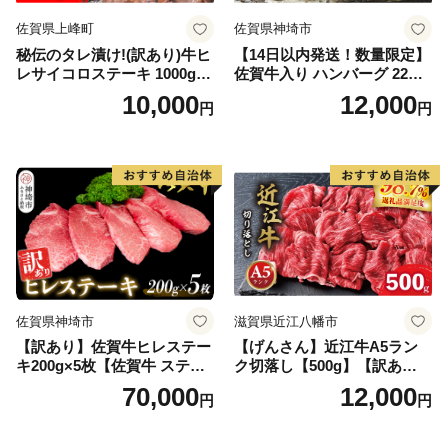
佐賀県上峰町
佐賀県神埼市
秘伝のタレ漬け!(訳あり)牛ヒ
【14日以内発送！数量限定】
レサイコロステーキ 1000g
佐賀牛入り ハンバーグ 22個
【B-1098-AS】
2.6kg(120g×22個)【佐賀牛
10,000
12,000
円
円
黒毛和牛 ブランド牛 九州 ハ
ンバーグ 牛肉 豚肉 国産 お弁
当 おかず 惣菜 おすすめ 人
気】(H083106)
佐賀県神埼市
滋賀県近江八幡市
【訳あり】佐賀牛ヒレステー
【げんさん】近江牛A5ラン
キ200g×5枚【佐賀牛 ステー
ク切落し【500g】【訳あり】
キ ブランド肉 ヒレ肉 フィレ
【DG12W】
70,000
12,000
円
円
肉 ジューシー ヘルシー】(H0
65175)