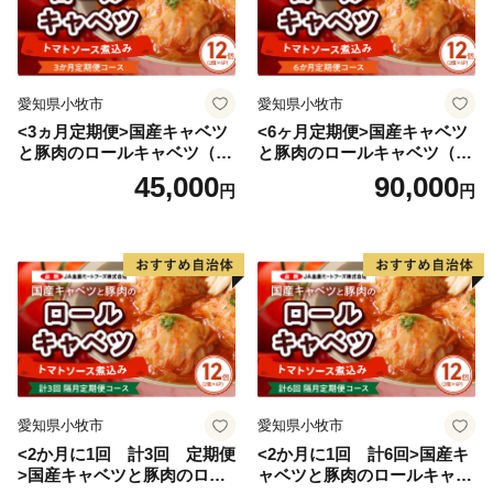
ト情報の提供及び永平寺町のふるさと納税に関する情報
提供のために使用させていただき、その手段として、電
子メールの配信やパンフレット等の資料の郵送をさせて
愛知県小牧市
愛知県小牧市
いただくことがあります。
<3ヵ月定期便>国産キャベツ
<6ヶ月定期便>国産キャベツ
御不明な点や、電子メールの配信又は資料の郵送停止等
と豚肉のロールキャベツ（6P
と豚肉のロールキャベツ（6P
のご希望がございましたら、ふるさと納税担当(contact-
入り）
入り）
45,000
90,000
円
円
eiheiji@orebo.jp)までご連絡ください。
愛知県小牧市
愛知県小牧市
<2か月に1回 計3回 定期便
<2か月に1回 計6回>国産キ
>国産キャベツと豚肉のロー
ャベツと豚肉のロールキャベ