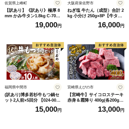
佐賀県上峰町
大阪府泉佐野市
【訳あり】《訳あり》極厚 8
ねぎ塩 牛たん（成型）合計 2
mm かみ牛タン1.8kg C-709-
kg 小分け 250g×8P【牛タン
AS
牛肉 焼肉用 薄切り 訳あり サ
19,000
16,000
円
円
イズ不揃い】
福岡県中間市
宮崎県えびの市
(訳あり)博多若杉牛もつ鍋セ
【宮崎牛】サイコロステーキ
ット2人前×5回分 【024-002
赤身＆霜降り 400g(各200g×
7】
１P 計2P) 真空パック 冷凍
15,000
13,000
円
円