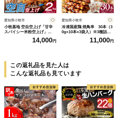
愛知県小牧市
愛知県小牧市
小牧基地 空自空上げ「甘辛
冷凍国産鶏 焼鳥串 30本（3
スパイシー米粉空上げ」
0g×10本×3袋入）※3種詰め
（計2kg 500g×4袋）手羽先
合わせ 焼き鳥 おつまみ バー
14,000
11,000
円
円
風
ベキュー 小分け 国産 鶏肉 焼
鳥 やきとり 串 惣菜 おかず
晩酌 冷凍 パーティー 便利 食
材 具材 お家居酒屋 詰め合わ
せ
この返礼品を見た人は
こんな返礼品も見ています