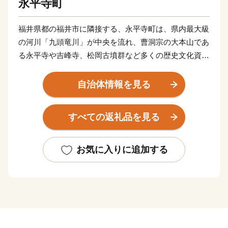
永平寺町
福井県都の福井市に隣接する、永平寺町は、県内最大級
の河川「九頭竜川」が中央を流れ、曹洞宗の大本山であ
る永平寺や吉峰寺、松岡古墳群など多くの歴史文化資源
が集積しています。また、福井大学医学部や福井県立大
学などの学術研究機関も立地しています。
自治体情報を見る
あなたのふるさと“えいへいじ”はどんな顔をしています
すべての返礼品を見る
か？
友と一緒に学び、笑い、時には泣いた、ふるさと“えい
お気に入りに追加する
へいじ”。
永平寺町外で活躍されている皆様の「ふるさと永平寺
町」を応援したい、貢献したいという温かい思いを形に
するため、地方自治体に寄附をした場合、個人住民税や
所得税を一定限度まで控除する「ふるさと納税制度」に
ご協力をお願いします。