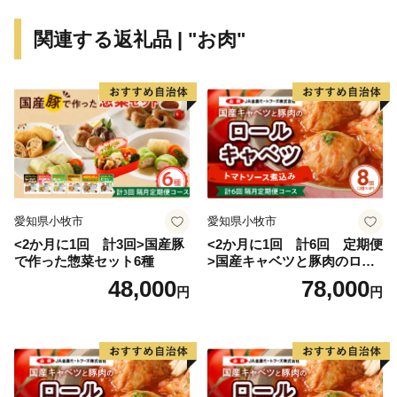
関連する返礼品 | "お肉"
永平寺町では、「活力とぬくもりのある町」づくりのた
めに様々な施策に取り組んでいます。ふるさと永平寺町
を元気にするための地域づくり、人づくりのため当町が
取り組む施策への応援をお願いします。
ふるさとに今も思いを寄せてくださる皆様の、温かいご
支援をお待ちしています。
愛知県小牧市
愛知県小牧市
〈プライバシーポリシー（個人情報保護方針）につい
<2か月に1回 計3回>国産豚
<2か月に1回 計6回 定期便
て〉
で作った惣菜セット6種
>国産キャベツと豚肉のロー
お客様からいただいた個人情報は、永平寺町が責任をも
ルキャベツ（4P入り）
48,000
78,000
円
円
って管理し、関係法令で定められた場合を除き、第三者
に譲渡したり、提供したりすることはございません。
なお、お客様からいただいた個人情報は、商品の発送、
事務連絡、いただいたふるさと納税の使い道に関する報
告、永平寺町が主催・出展するふるさと納税関連イベン