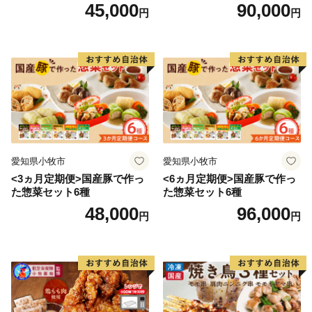
ルキャベツ（6P入り）
ツ（6P入り）
45,000
90,000
円
円
愛知県小牧市
愛知県小牧市
<3ヵ月定期便>国産豚で作っ
<6ヵ月定期便>国産豚で作っ
た惣菜セット6種
た惣菜セット6種
48,000
96,000
円
円