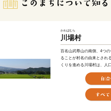
かわばむら
川場村
百名山武尊山の南側、4つ
ることが村名の由来とされ
くりを進める川場村は、人口3
人近くの観光客が訪れます。
冬はウィンタースポーツも
受けて作られるお米、野菜
恵みを守り続けていくため
おります。