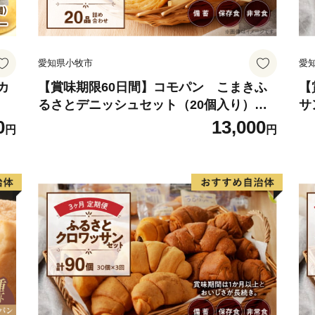
１．当村は提供事業者の在
止する場合があります。返
通知し当村指定の代替品か
愛知県小牧市
愛
２．当村は自己又はさとふ
できない場合、再配達の義
カ
【賞味期限60日間】コモパン こまきふ
【
るさとデニッシュセット（20個入り）／
サ
３．申込者に配送された返
災害用備蓄 保存食 非常食 防災グッズにも
食
0
13,000
帰責事由のある場合を除き
円
円
他いかなる責任も負わない
■個人情報の取り扱い
当村は返礼品配送に係る業
ービスを含む）をさとふる
寄付決済完了後さとふるよ
法に関する案内を送付しま
※当村は寄付受領証明書の
申込情報をさとふるに提供