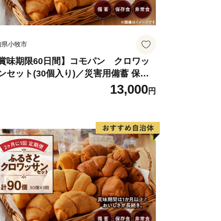
庫状況等により返礼品を変更し提供を中
礼品を変更する場合、当村より申込者に
ら選択を求めます。
知県小牧市
るに帰責事由なく申込者が返礼品を受領
務を負わないものとします。
賞味期限60日間】コモパン クロワッ
ンセット(30個入り)／災害用備蓄 保存
礼品の瑕疵等につき自己又はさとふるに
 非常食 防災グッズにも
13,000
、さとふるは代替品の提供損害賠償その
円
ものとします。
務及び問合わせ業務（寄附情報の提供サ
に委託し寄付申込情報を提供します。
り返礼品配送および配送情報等の確認方
す。
送付業務をさとふるに委託しており寄付
します。