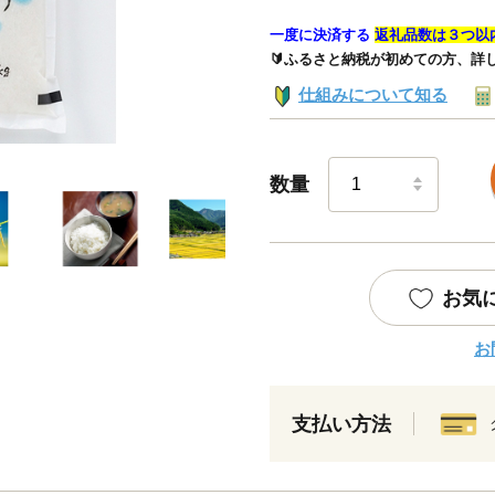
一度に決済する
返礼品数は３つ以
🔰ふるさと納税が初めての方、詳
仕組みについて知る
数量
お気
お
支払い方法