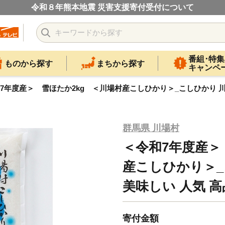
令和８年熊本地震 災害支援寄付受付について
番組･特集
ものから探す
まちから探す
キャンペ
7年度産＞ 雪ほたか2kg ＜川場村産こしひかり＞_こしひかり 川場村 
群馬県 川場村
＜令和7年度産＞
産こしひかり＞_
美味しい 人気 高品
寄付金額