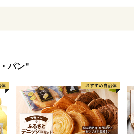
*********************寄付の前
※お礼の品は寄付申込の都
の際、『こちらの自治体で
お礼の品がもらえないこと
ますが、現在川場村では寄
ます。
※寄附完了後のキャンセル
内容に間違いないかご確認
米・パン"
※当村は、株式会社さとふ
を委託する場合があります
返礼品及び個人情報の取扱
■返礼品と寄付金受領証明書
返礼品と寄附金受領証明書
寄附金受領証明書の発送は
だきます。
■返礼品