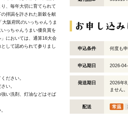
より、毎年大切に育てられて
下の拝謁を許された新穀を献
に「大阪府民のいっちゃんうま
にいっちゃんうまい優良賞を
」においては、通算16大会
力として認められて参りまし
申込条件
何度も申
申込期日
2026-04
てください。
発送期日
2026
ださい。
ません。
の強い洗剤、灯油などはそば
配送
常温
い。