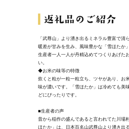
「武尊山」より湧き出るミネラル豊富で清
暖差が甘みを生み、風味豊かな「雪ほたか
生産者一人一人が丹精込めてつくりあげた
い。
◆お米の味等の特徴
炊くと粒が一粒一粒立ち、ツヤがあり、お
味が濃いです。「雪ほたか」は冷めても美
どにぴったりです。
■生産者の声
昔から稲作の盛んであると言われてた川場
ほたか」は、日本百名山武尊山より湧き出