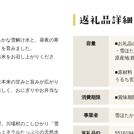
らかな雪解け水と、昼夜の寒
容量
■お礼品
」を育みました。
・雪ほたか
お米をお召し上がりくださ
原産地:
■原材料
うるち玄
米本来の甘みと旨みが広がり
味しく、おにぎりやお弁当な
消費期限
■賞味期
事業者
雪ほたか
村。川場村のこしひかり「雪
るミネラルたっぷりの天然水
返礼品ID
5516194