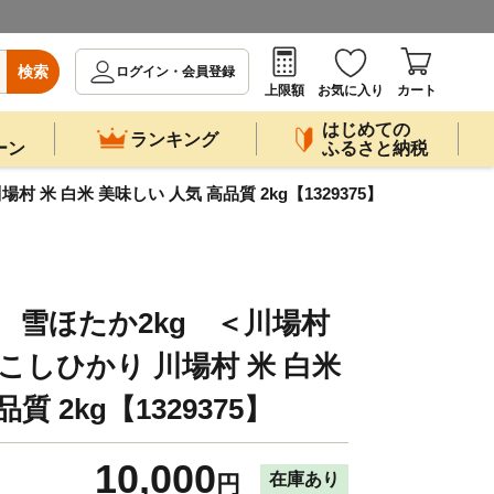
検索
ログイン・会員登録
上限額
お気に入り
カート
はじめての
ランキング
ーン
ふるさと納税
米 白米 美味しい 人気 高品質 2kg【1329375】
 雪ほたか2kg ＜川場村
こしひかり 川場村 米 白米
質 2kg【1329375】
10,000
在庫あり
円