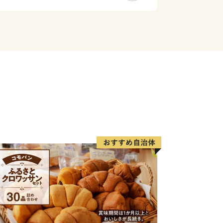
にご一読ください***********************
度贈呈させていただいております。申込
は、今回の寄附が年に2回以上の場合、
があります。』と表示されることがあり
付申込の都度お礼の品をお贈りしており
や申込み内容の変更は出来ません。入力
ください。
る（以下「さとふる」）に返礼品配送等
。
いは以下の通りです。
は別便で送付します。
、入金確認から2か月ほどお時間をいた