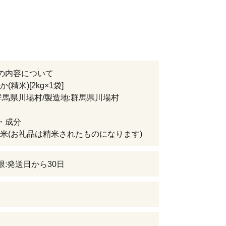
の内容について
(精米)[2kg×1袋]
群馬県川場村/製造地:群馬県川場村
・成分
米(お礼品は精米されたものになります)
限:発送日から30日