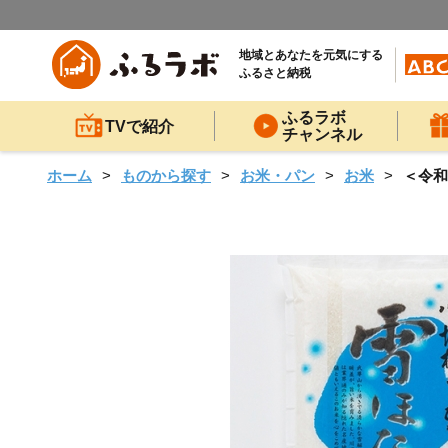
地域とあなたを元気にする
ふるさと納税
ふるラボ
TVで紹介
チャンネル
ホーム
ものから探す
お米・パン
お米
＜令和