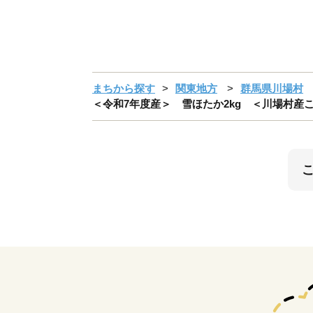
まちから探す
関東地方
群馬県川場村
＜令和7年度産＞ 雪ほたか2kg ＜川場村産こしひ