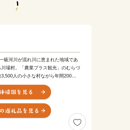
の一級河川が流れ川に恵まれた地域であ
る川場村。「農業プラス観光」のむらづ
,500人の小さな村ながら年間200万
村の平均気温は11度。夏は涼しく、
楽しめます。武尊山の雪解け水の恩恵を
、果物、畜産物は絶品。川場村の自然の
の、皆様のあたたかい寄附をお待ちして