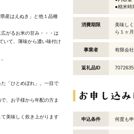
●精米時
形県産はえぬき」と他１品種
消費期限
美味しく
ら１ヶ月
に広がるお米の甘み・・・は
ていて、薄味から濃い味付け
事業者
有限会社
よ。
返礼品ID
7072635
った「ひとめぼれ」。一目で
ので、お子様から年配の方ま
して美味しく炊き上がります
申込条件
何度も申