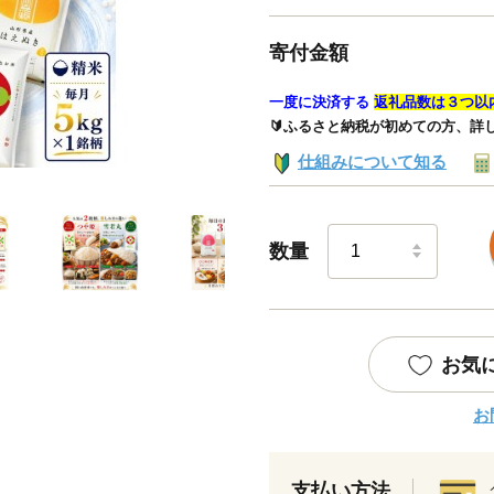
寄付金額
一度に決済する
返礼品数は３つ以
🔰ふるさと納税が初めての方、詳
仕組みについて知る
数量
お気
お
支払い方法