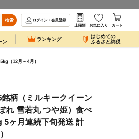
検索
ログイン・会員登録
上限額
お気に入り
カート
はじめての
ランキング
ーン
ふるさと納税
kg（12月～4月）
 5銘柄（ミルキークイーン
ぼれ 雪若丸 つや姫）食べ
g 5ヶ月連続下旬発送 計
月）