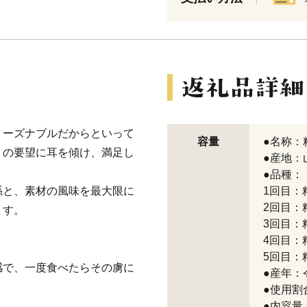
リーズナブルだからといって
容量
●名称：
りの要望に耳を傾け、満足し
●産地：
●品種：
係と、素材の風味を最大限に
1回目：
2回目：
ます。
3回目：
4回目：
5回目：
感で、一度食べたらその虜に
●産年：
●使用割
●内容量：