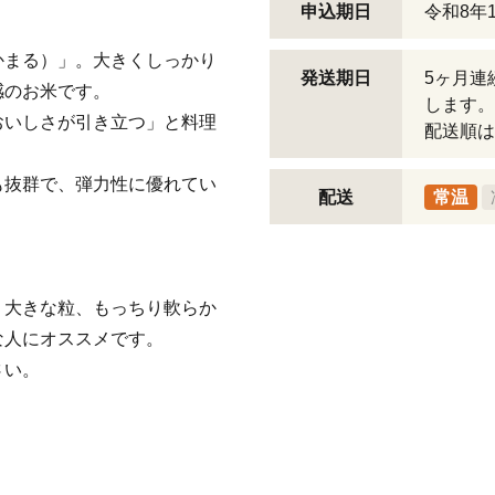
申込期日
令和8年
かまる）」。大きくしっかり
発送期日
5ヶ月連
感のお米です。
します。
おいしさが引き立つ」と料理
配送順は
も抜群で、弾力性に優れてい
配送
常温
く大きな粒、もっちり軟らか
な人にオススメです。
さい。