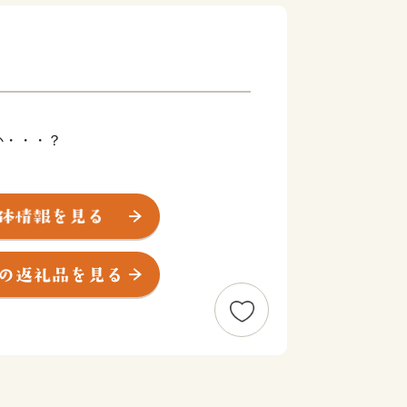
か・・・？
す！
ると、遊佐町がおでこの位置に当たると
す。
と自然豊かな町です。
パークにも認定された名峰「鳥海山」
いな水は遊佐町で作られているすべての
。