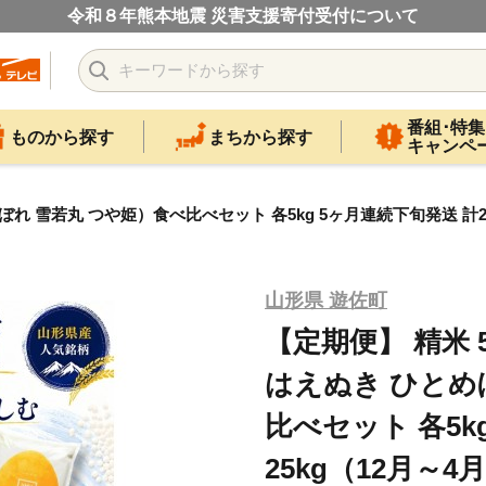
令和８年熊本地震 災害支援寄付受付について
番組･特集
ものから探す
まちから探す
キャンペ
れ 雪若丸 つや姫）食べ比べセット 各5kg 5ヶ月連続下旬発送 計25
山形県 遊佐町
【定期便】 精米
はえぬき ひとめ
比べセット 各5k
25kg（12月～4