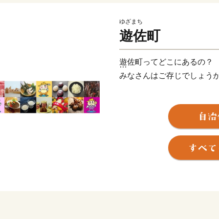
ゆざまち
遊佐町
遊佐町ってどこにあるの？
みなさんはご存じでしょう
答えは「山形のおでこ」で
山形県を人の横顔に見立て
いう地理的な特徴がありま
遊佐町は山・海・川・平野
町のシンボルは、日本ジオ
その山麓から湧き出るきれ
特産品につながっています