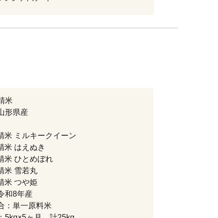
精米
山形県産
精米 ミルキークイーン
精米 はえぬき
精米 ひとめぼれ
精米 雪若丸
精米 つや姫
令和8年産
合：単一原料米
5kg×5ヶ月 計25kg