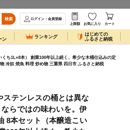
検索
ログイン・会員登録
上限額
お気に入り
カート
はじめての
ランキング
ーン
ふるさと納税
ち1L×8本） 創業100年以上続く、希少な木桶仕込みの定
物 冷奴 焼魚 料理 炒め物 三重県 四日市 ふるさと納税
やステンレスの桶とは異な
」ならではの味わいを。伊
油 8本セット（本醸造こい