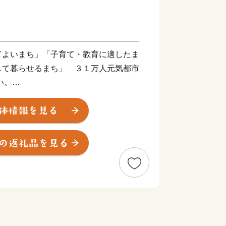
てよいまち」「子育て・教育に適したま
して暮らせるまち」 ３１万人元気都市
い。
央に位置し、西は鈴鹿山脈、東は伊勢
であり、東海・近畿・北陸・という３つ
条件にも恵まれた都市です。
よって育まれたさまざまな魅力を有
境技術を蓄積してきた石油化学コンビナ
工場をはじめとする全国屈指の産業集積
ています。
生かして多様な産業の振興を図るとと
医療・福祉対策にも力を入れ、誰もが暮
らなる発展を目指しています。