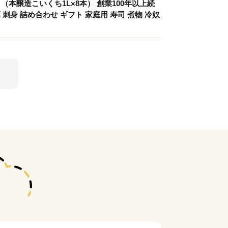
醸造こいくち1L×8本） 創業100年以上続
刺身 詰め合わせ ギフト 家庭用 寿司 煮物 冷奴