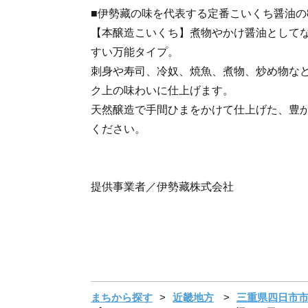
■伊勢藏の味を代表する定番こいくち醤油の
【本醸造こいくち】煮物やかけ醤油として
すい万能タイプ。
刺身や寿司、冷奴、焼魚、煮物、炒め物な
ク上の味わいに仕上げます。
天然醸造で手間ひまをかけて仕上げた、豊
ください。
提供事業者／伊勢藏株式会社
まちから探す
近畿地方
三重県四日市