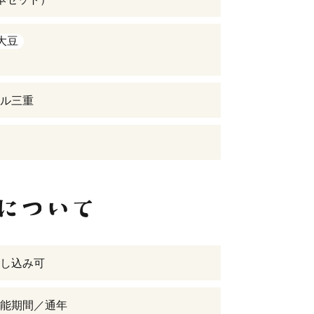
大豆
ル三重
し込み可
能期間／通年