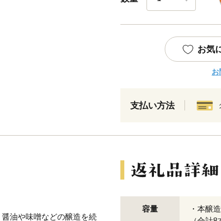
お気
お
支払い方法
容量
・本醸造
、醤油や味噌などの醸造を続
（合計8