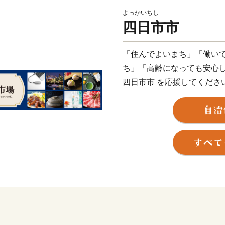
よっかいちし
四日市市
「住んでよいまち」「働い
ち」「高齢になっても安心
四日市市 を応援してくださ
四日市市は、日本のほぼ中
湾に面した自然豊かな地域
の経済圏につながる地理的
また、歴史や文化、伝統に
し、特に、公害を教訓に環
ートや内陸部の半導体製造
は、本市の活力の源になっ
本市は、このような特徴を
もに、子育て支援や教育・
らしやすいまちとして、さ