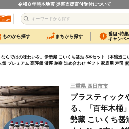
令和８年熊本地震 災害支援寄付受付について
番組･特集
ものから探す
まちから探す
キャンペ
らではの味わいを。伊勢藏 こいくち醤油 8本セット（本醸造こいく
気 プレミアム 高評価 濃厚 刺身 詰め合わせ ギフト 家庭用 寿司 煮
三重県 四日市市
プラスティック
る、「百年木桶
勢藏 こいくち醤