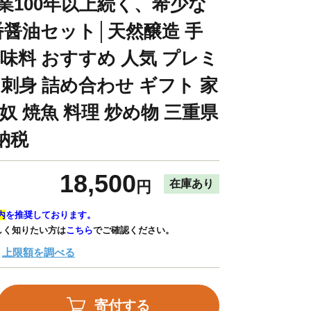
創業100年以上続く、希少な
醤油セット│天然醸造 手
調味料 おすすめ 人気 プレミ
 刺身 詰め合わせ ギフト 家
冷奴 焼魚 料理 炒め物 三重県
納税
18,500
在庫あり
円
内
を推奨しております。
しく知りたい方は
こちら
でご確認ください。
上限額を調べる
寄付する