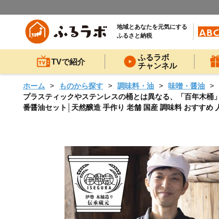
地域とあなたを元気にする
ふるさと納税
ふるラボ
TVで紹介
チャンネル
ホーム
ものから探す
調味料・油
味噌・醤油
プラスティックやステンレスの桶とは異なる、「百年木桶」な
番醤油セット│天然醸造 手作り 老舗 国産 調味料 おすすめ 人