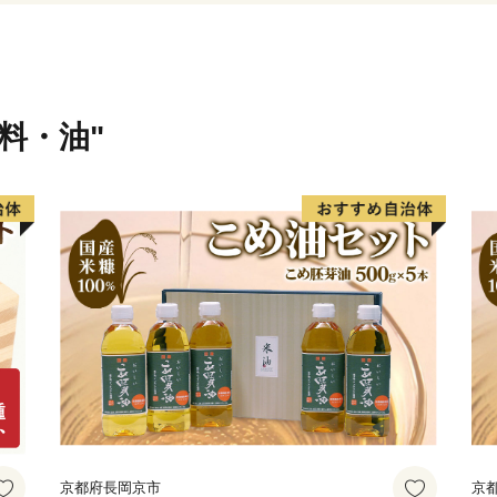
「３１万人元気都市 四日
願いします。
味料・油"
京都府長岡京市
京