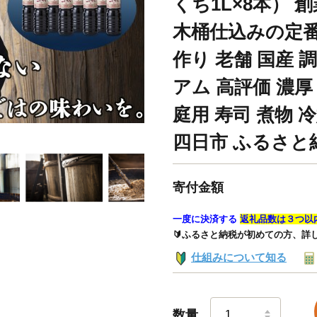
くち1L×8本） 
木桶仕込みの定番
作り 老舗 国産 
アム 高評価 濃厚
庭用 寿司 煮物 
四日市 ふるさと
寄付金額
一度に決済する
返礼品数は３つ以
🔰ふるさと納税が初めての方、詳
仕組みについて知る
数量