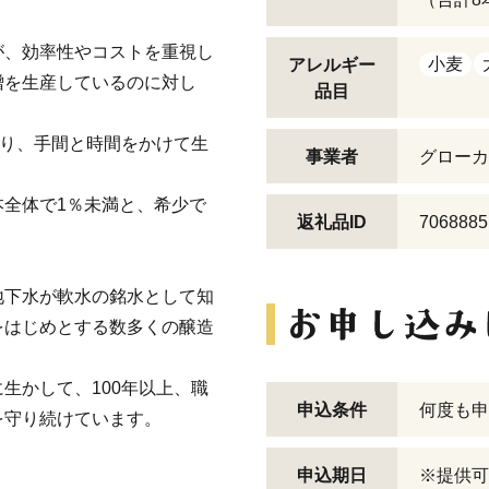
が、効率性やコストを重視し
小麦
アレルギー
噌を生産しているのに対し
品目
わり、手間と時間をかけて生
事業者
グローカ
全体で1％未満と、希少で
返礼品ID
7068885
地下水が軟水の銘水として知
をはじめとする数多くの醸造
生かして、100年以上、職
申込条件
何度も申
を守り続けています。
申込期日
※提供可