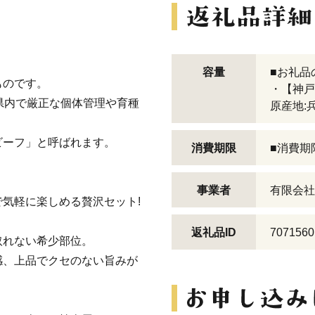
】
容量
■お礼品
ものです。
・【神戸牛
県内で厳正な個体管理や育種
原産地:
ビーフ」と呼ばれます。
消費期限
■消費期
事業者
有限会社
気軽に楽しめる贅沢セット!
返礼品ID
7071560
取れない希少部位。
感、上品でクセのない旨みが