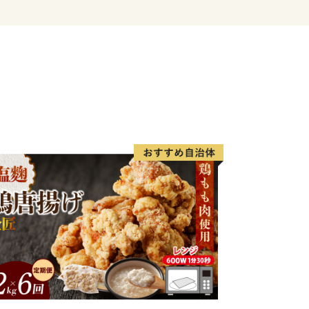
草神社や日本一の錫鉱山であった「明延
れた文化資源も数多くある魅力溢れる地
は国家戦略特区（中山間農業改革特区）
農業振興に取り組んでいます。また特区
関連だけでなく、自家用有償旅客事業
を用いた遠隔服薬指導等、地域活性化へ
このように、「養父（やぶ）市」は、素
略特区を活かした様々な取組を通じて頑