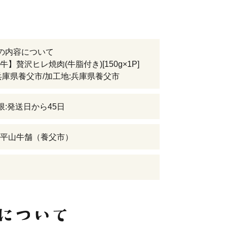
の内容について
】贅沢ヒレ焼肉(牛脂付き)[150g×1P]
兵庫県養父市/加工地:兵庫県養父市
限:発送日から45日
平山牛舗（養父市）