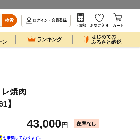
検索
ログイン・会員登録
上限額
お気に入り
カート
はじめての
ランキング
ーン
ふるさと納税
ヒレ焼肉
661】
43,000
在庫なし
円
内
を推奨しております。