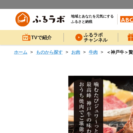
地域とあなたを元気にする
ふるさと納税
ふるラボ
TVで紹介
チャンネル
ホーム
ものから探す
お肉
牛肉
＜神戸牛＞贅沢