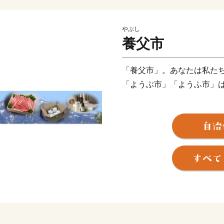
やぶし
養父市
「養父市」。あなたは私た
「ようぶ市」「ようふ市」
正解は「やぶ市」と言いま
ないのですが、実は色々と
兵庫県の北部「但馬地域」
は、人口23,454人（令和
（標高1510ｍ）や日本の
然記念物である「樽見の大