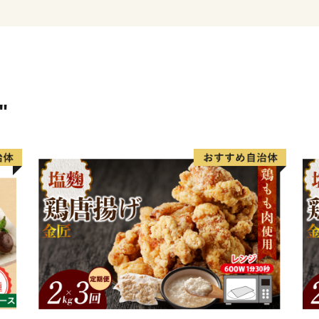
文化財に指定されている名
鉱山」など深い歴史に彩ら
域です。また、2014年に
に指定され、中山間地域の
の規制緩和を活かして農業
（やぶくる）やテレビ電話
"
の取組を展開しています。
晴らしい観光資源と国家戦
張っています！