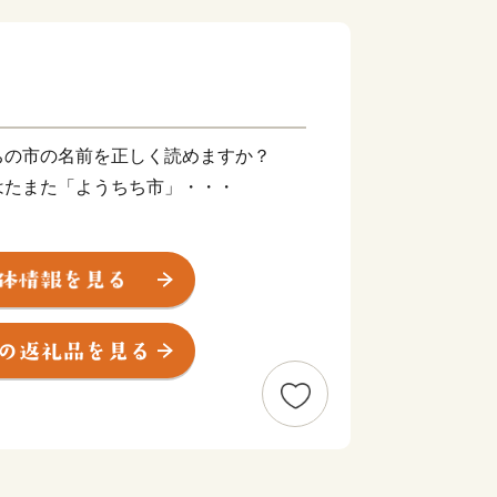
ちの市の名前を正しく読めますか？
はたまた「ようちち市」・・・
す。漢字が難しすぎてあまり知られてい
凄いんです！！
の真ん中に位置する「養父（やぶ）市」
元年５月現在）。兵庫県最高峰の氷ノ山
滝百選に選ばれている「天滝」、国の天
ザクラ」といった自然に加え、国の重要