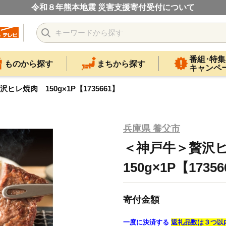
令和８年熊本地震 災害支援寄付受付について
番組･特集
ものから探す
まちから探す
キャンペ
ヒレ焼肉 150g×1P【1735661】
兵庫県 養父市
＜神戸牛＞贅沢
150g×1P【1735
寄付金額
一度に決済する
返礼品数は３つ以