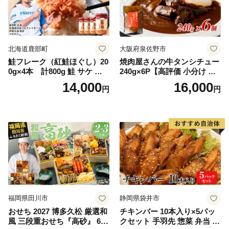
北海道鹿部町
大阪府泉佐野市
鮭フレーク（紅鮭ほぐし）20
焼肉屋さんの牛タンシチュー
0g×4本 計800g 鮭 サケ 鮭
240g×6P【高評価 小分け 惣
ほぐし サケフレーク シャケ
菜 牛たん 一人暮らし 冷凍】
14,000
16,000
円
円
フレーク 鮭フレーク
福岡県田川市
静岡県袋井市
おせち 2027 博多久松 厳選和
チキンバー 10本入り×5パッ
風 三段重おせち『高砂』 6.5
クセット 手羽先 惣菜 弁当 お