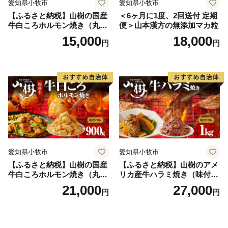
愛知県小牧市
愛知県小牧市
【ふるさと納税】山樹の国産
＜6ヶ月に1度、2回送付 定期
牛白ころホルモン焼き（丸
便＞山本漢方の無添加マカ粒
腸）味付 600g
15,000
18,000
円
円
愛知県小牧市
愛知県小牧市
【ふるさと納税】山樹の国産
【ふるさと納税】山樹のアメ
牛白ころホルモン焼き（丸
リカ産牛ハラミ焼き（味付）
腸）味付 900g
1kg
21,000
27,000
円
円