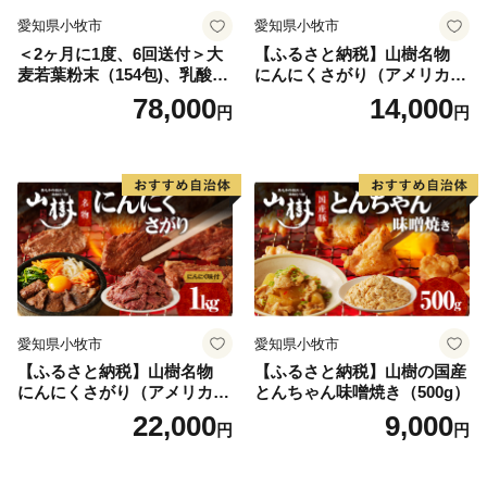
愛知県小牧市
愛知県小牧市
＜2ヶ月に1度、6回送付＞大
【ふるさと納税】山樹名物
麦若葉粉末（154包)、乳酸菌
にんにくさがり（アメリカ産
+大麦若葉粉末（7包) 山本
サガリ）500g
78,000
14,000
円
円
漢方 定期便
愛知県小牧市
愛知県小牧市
【ふるさと納税】山樹名物
【ふるさと納税】山樹の国産
にんにくさがり（アメリカ産
とんちゃん味噌焼き（500g）
サガリ）1kg
22,000
9,000
円
円