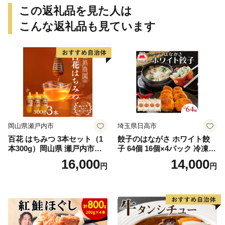
この返礼品を見た人は
こんな返礼品も見ています
岡山県瀬戸内市
埼玉県日高市
百花 はちみつ 3本セット（1
餃子のはながさ ホワイト餃
本300g）岡山県 瀬戸内市産
子 64個 16個×4パック 冷凍
石黒農園 ヨーグルト パン 砂
中華 点心 B級グルメ ご当地
16,000
14,000
円
円
糖の代わり 香り高い いい香
野菜 おつまみ おかず 簡単調
り 季節の花の蜜 トンガリ容
理 時短 リピート 保存 豚肉
器入り
特製 ポーク 大きめ ジューシ
ー ギフト お取り寄せ 日高市