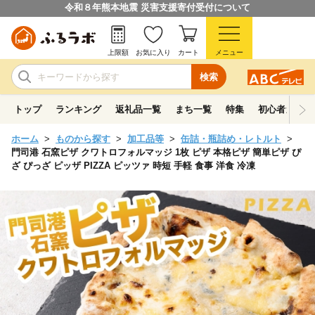
令和８年熊本地震 災害支援寄付受付について
上限額
お気に入り
カート
メニュー
検索
トップ
ランキング
返礼品一覧
まち一覧
特集
初心者ガイド
ホーム
ものから探す
加工品等
缶詰・瓶詰め・レトルト
門司港 石窯ピザ クワトロフォルマッジ 1枚 ピザ 本格ピザ 簡単ピザ ぴ
ざ ぴっざ ピッザ PIZZA ピッツァ 時短 手軽 食事 洋食 冷凍