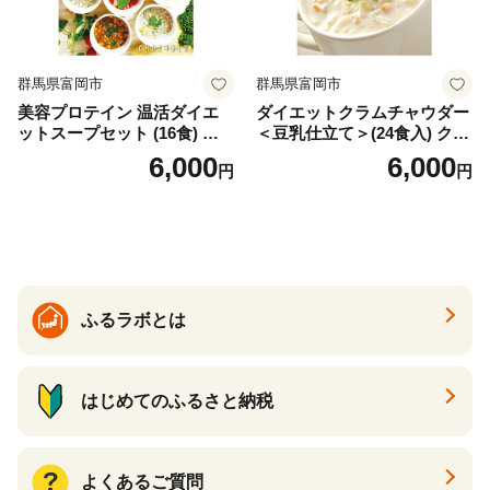
群馬県富岡市
群馬県富岡市
美容プロテイン 温活ダイエ
ダイエットクラムチャウダー
ットスープセット (16食) 小
＜豆乳仕立て＞(24食入) クラ
分け スープ 食べ比べ セット
ムチャウダー 豆乳 ダイエッ
6,000
6,000
円
円
詰合せ クラムチャウダー チ
ト スープ プロテイン たんぱ
ゲ コーン ポタージュ トマト
く質 食物繊維 食品 F20E-799
温活 ダイエット 美容 プロテ
イン 食品 F20E-809
ふるラボとは
はじめてのふるさと納税
よくあるご質問