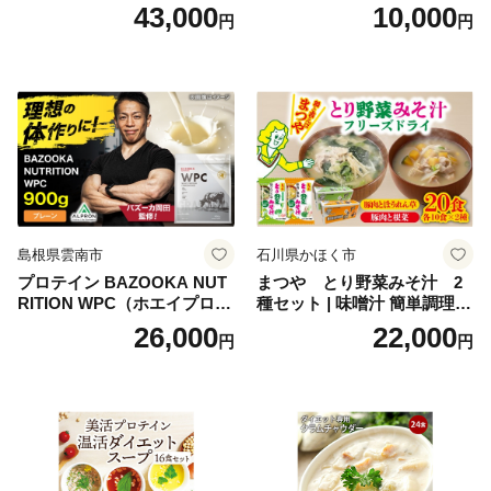
寸 3段重 2～3人前 おせち料
かず お酒 おつまみ ギフト キ
43,000
10,000
円
円
理 重箱 お正月 冷凍おせち 縁
ャンプ アウトドア キャンプ
起物 祝箸付 福岡 お節 オセチ
飯 保存食 非常食 鶏肉 肉 お
oseti osechi お祝い 迎春おせ
肉 鶏 人気 厳選 静岡県袋井市
ち 本格おせち おせち予約 年
末 年始 お取り寄せ 新春 贅沢
おせち こだわりおせち 惣菜
老舗おせち ふるさと納税お
せち 御節 お節料理 正月 調理
不要 おせち料理2027
島根県雲南市
石川県かほく市
プロテイン BAZOOKA NUT
まつや とり野菜みそ汁 2
RITION WPC（ホエイプロテ
種セット | 味噌汁 簡単調理
イン）＜プレーン＞ 900g｜
お味噌 おみそ みそ とり野菜
26,000
22,000
円
円
バズーカ岡田監修・植物由来
時短料理 時短ごはん ご当地
の甘味料使用・国内製造 島
フリーズドライ
根県雲南市/株式会社アルプ
ロン [AIEN005]