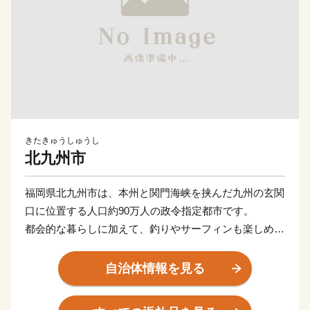
きたきゅうしゅうし
北九州市
福岡県北九州市は、本州と関門海峡を挟んだ九州の玄関
口に位置する人口約90万人の政令指定都市です。
都会的な暮らしに加えて、釣りやサーフィンも楽しめる
海や、四季折々の草花が生息する山など豊かな自然に囲
まれた、地方暮らしの両方を楽しめる都市です。
自治体情報を見る
関門海峡ふぐ刺身・シャボン玉石けん・肉うどん・辛子
明太子など本市ならではの返礼品に加え、黒毛和牛・ウ