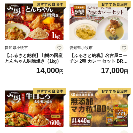
愛知県小牧市
愛知県小牧市
【ふるさと納税】山樹の国産
【ふるさと納税】名古屋コー
とんちゃん味噌焼き（1kg）
チン 2種 カレー セット BRIC
K CAFE ブリックカフェ グ
14,000
17,000
円
円
リーンカレー バターチキン
カレー スパイシー もも肉 人
気 カフェ 電子レンジOK ボ
イル カレーライス 簡単調理
お取り寄せグルメ 時短飯 愛
知県 小牧市 送料無料