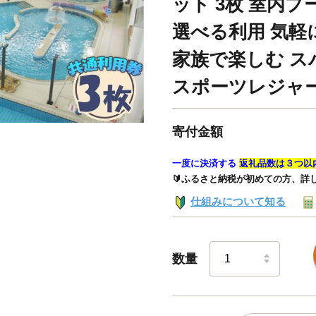
ット 3枚 室内プ
選べる利用 気軽
家族で楽しむ ス
スポーツレジャー N
寄付金額
一度に決済する
返礼品数は３つ以
🔰ふるさと納税が初めての方、詳
仕組みについて知る
数量