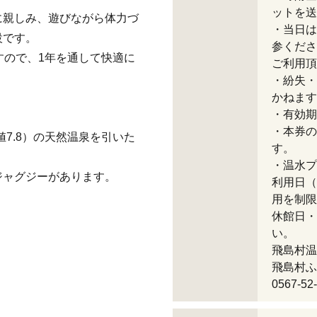
ットを送
に親しみ、遊びながら体力づ
・当日は
設です。
参くださ
すので、1年を通して快適に
ご利用頂
・紛失・
かねます
・有効期
・本券の
7.8）の天然温泉を引いた
す。
・温水プ
ジャグジーがあります。
利用日（
用を制限
休館日・
い。
飛島村温水
飛島村ふ
0567-52