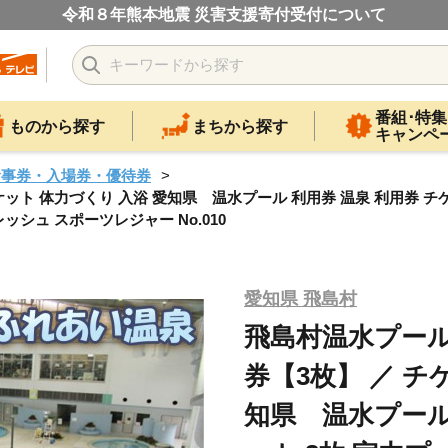
令和８年熊本地震 災害支援寄付受付について
番組･特集
ものから探す
まちから探す
キャンペ
食事券・入場券・優待券
ト 体力づくり 入浴 愛知県 温水プール 利用券 温泉 利用券 チケ
シュ スポーツレジャー No.010
愛知県 飛島村
飛島村温水プー
券【3枚】 ／ チ
知県 温水プール