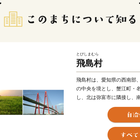
とびしまむら
飛島村
飛島村は、愛知県の西南部
の中央を境とし、蟹江町・
し、北は弥富市に隣接し、
全体の面積は約22.43ｋ
部は臨海工業地帯となって
を中心とした貿易の拠点と
農村地帯では、水稲・麦・