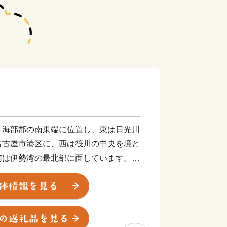
、海部郡の南東端に位置し、東は日光川
名古屋市港区に、西は筏川の中央を境と
南は伊勢湾の最北部に面しています。
㎡と小さな村ですが、北部は農村地帯、南
おり、昔ながらの田園風景と、名古屋港
しての機能が共存している村です。
露地野菜・温室野菜・花卉等の栽培が盛