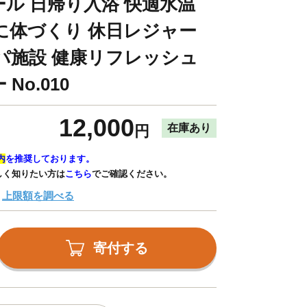
ール 日帰り入浴 快適水温
に体づくり 休日レジャー
パ施設 健康リフレッシュ
o.010
12,000
在庫あり
円
内
を推奨しております。
しく知りたい方は
こちら
でご確認ください。
上限額を調べる
寄付する