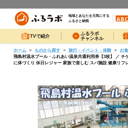
地域とあなたを元気にする
ふるさと納税
ふるラボ
TVで紹介
チャンネル
ホーム
ものから探す
旅行・イベント・体験
お
飛島村温水プール・ふれあい温泉共通利用券【3枚】 ／ チケッ
に体づくり 休日レジャー 家族で楽しむ スパ施設 健康リフレッ