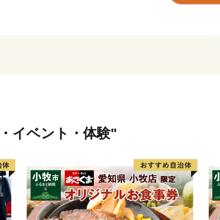
んに行われています。また
す。
臨海工業地帯には、輸送関
鋼関連事業所・火力発電所
要な地位となっています。
皆様からの応援を心よりお
【ご注意】
・返礼品の送付は、飛島村
す。
行・イベント・体験"
・寄附につきましては、年
ん。
・返礼品のお届けには1～2
・返礼品の写真はイメージ