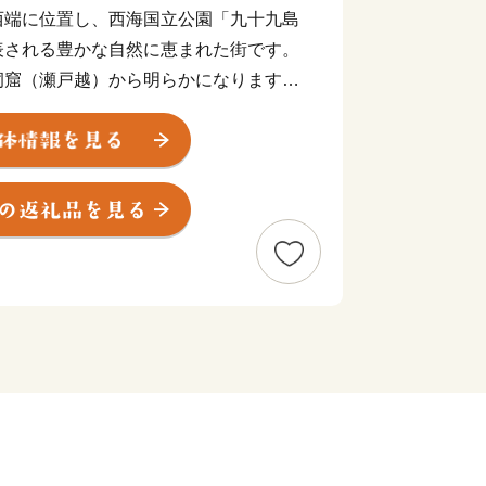
西端に位置し、西海国立公園「九十九島
表される豊かな自然に恵まれた街です。
洞窟（瀬戸越）から明らかになります。
し、1万2千年前の層からは、世界最古
ゅうもんどき)」が出土しました。
00人の半農半漁の一寒村でした。明治
鎮守府」の設置が公布されると急速に
保村」から一挙に「佐世保市」となり
して発展し、「造船」・「炭鉱」を経
、県北地域の商業・サービス業の中心と
けた「西海国立公園」や平成4年オープ
どのアメニティリゾートが整備され、毎
います。