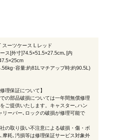
T スーツケース L レッド
[外寸]74.5×51.5×27.5cm､[内
47.5×25cm
4.56kg･容量:約81Lマチアップ時:約90.5L)
修理保証について】
での部品破損については一年間無償修理
をご提供いたします。キャスター､ハン
ャリーバー､ロックの破損が修理可能で
社の取り扱い不注意による破損・傷・ボ
､摩耗､汚損等は修理保証サービス対象外