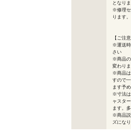
となりま
※修理セ
ります。
【ご注意
※運送時
さい
※商品の
変わりま
※商品は
すので一
ます予め
※寸法は
ャスター
ます。多
※商品説
ズになり