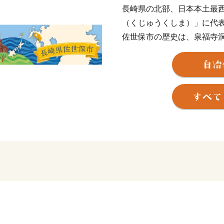
長崎県の北部、日本本土最
（くじゅうくしま）」に代
佐世保市の歴史は、泉福寺
約1万5千年前の石器が出土
の土器「豆粒文土器(とうり
明治初期までは、人口約40
19年に旧海軍「第三海軍区
発展し、明治35年に「佐世
ました。
戦後は平和産業港湾都市と
て、現在は製造業とともに
なっています。
また、昭和30年に指定を受
ンの「ハウステンボス」な
年多くの観光客を魅了して