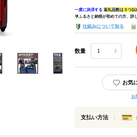
一度に決済する
返礼品数は３つ以
🔰ふるさと納税が初めての方、詳
仕組みについて知る
数量
お気
お
支払い方法