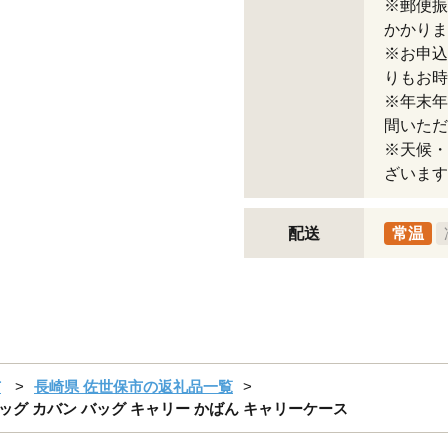
※郵便振
かかりま
※お申込
りもお時
※年末年
間いただ
※天候・
ざいます
配送
常温
市
長崎県 佐世保市の返礼品一覧
バッグ カバン バッグ キャリー かばん キャリーケース