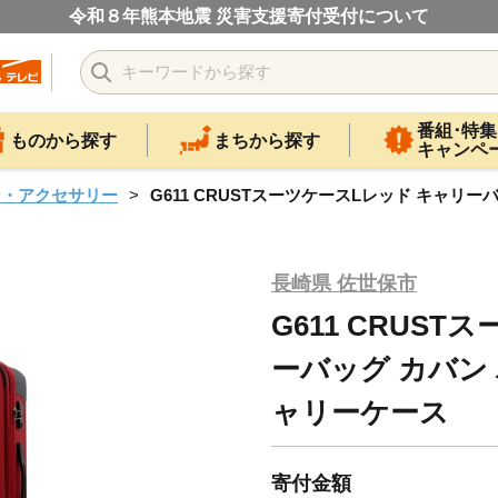
令和８年熊本地震 災害支援寄付受付について
番組･特集
ものから探す
まちから探す
キャンペ
ン・アクセサリー
G611 CRUSTスーツケースLレッド キャリ
長崎県 佐世保市
G611 CRUS
ーバッグ カバン 
ャリーケース
寄付金額