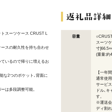
スーツケース CRUST L
容量
○CRUS
スーツケース
ケースの耐久性を持ち合わせ
寸]66.5×
(重量:約
いているので帰りに増えるお
。
【一年間
能な2つのポケット､背面に
通常使用
。
サービス
バーは多段調整可能。
ドル､キ
す。
※運送会
ディ割れ