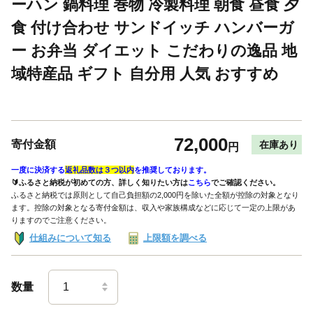
ーハン 鍋料理 巻物 冷製料理 朝食 昼食 夕
食 付け合わせ サンドイッチ ハンバーガ
ー お弁当 ダイエット こだわりの逸品 地
域特産品 ギフト 自分用 人気 おすすめ
72,000
寄付金額
在庫あり
円
一度に決済する
返礼品数は３つ以内
を推奨しております。
🔰ふるさと納税が初めての方、詳しく知りたい方は
こちら
でご確認ください。
ふるさと納税では原則として自己負担額の2,000円を除いた全額が控除の対象となり
ます。控除の対象となる寄付金額は、収入や家族構成などに応じて一定の上限があ
りますのでご注意ください。
仕組みについて知る
上限額を調べる
数量