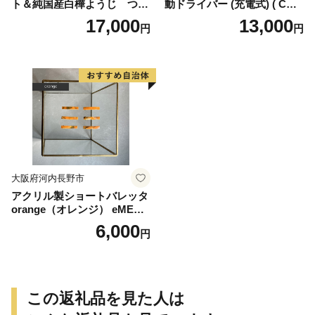
ト＆純国産白樺ようじ つま
動ドライバー (充電式) ( CHD
ようじ
21S ) 15001-40000406 ｜ 工
17,000
13,000
円
円
具 整備士 自動車 バイク DIY
メンテナンス
大阪府河内長野市
アクリル製ショートバレッタ
orange（オレンジ） eME b
arretta 2 short 髪留め ヘアク
6,000
円
リップ ヘアアクセサリー こ
だわりの逸品 地域特産品 ギ
フト 自分用 人気 おすすめ
この返礼品を見た人は