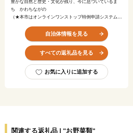
豊かな自然と歴史・文化が残り、今に息づいているま
ち かわちながの
（★本市はオンラインワンストップ特例申請システム
「IAM」対応自治体です。）
自治体情報を見る
河内長野市は大阪府の南東、面積の7割は森林という
「自然豊かなまち」です。 市の玄関口「河内長野駅」
すべての返礼品を見る
へは南海高野線なんば駅から電車で約30分。市街地から
少し離れると、滝畑ダムの上流に大小様々な滝が流れ、
キャンプに最適。標高897メートルの岩湧山山頂は、秋
お気に入りに追加する
になるとススキの宝庫に。 市内には多くの文化財が現
存し、その数は全国でも有数。また、市内を高野街道が
縦断し、歴史の舞台となった寺社や山城が遺されるなど
の本市の特性をふまえて、令和元年に「中世に出逢える
まち～千年にわたり護られてきた中世文化遺産の宝庫
～」、令和２年に「女性とともに今に息づく女人高野～
時を超え、時に合わせて見守り続ける癒しの聖地～」と
関連する返礼品 | "お野菜類"
いうタイトルで申請したストーリーが、文化庁より日本