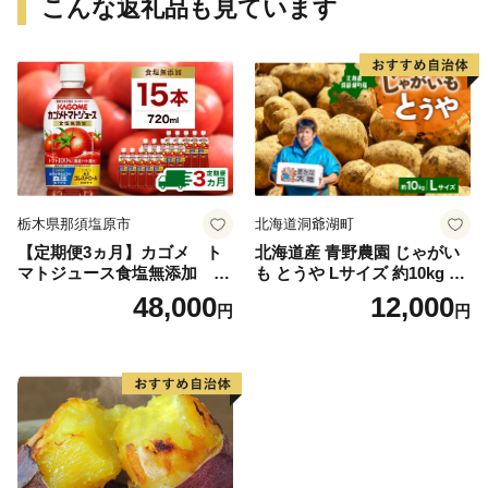
こんな返礼品も見ています
栃木県那須塩原市
北海道洞爺湖町
【定期便3ヵ月】カゴメ ト
北海道産 青野農園 じゃがい
マトジュース食塩無添加 72
も とうや Lサイズ 約10kg 20
0ml PET×15本 1ケース 毎月
26年10月初旬～12月下旬頃お
48,000
12,000
円
円
届く 3ヵ月 3回コース ns001-
届け 先行予約 北海道 ジャガ
005 【 KAGOME 野菜ジュー
イモ トウヤ 馬鈴薯 ポテト 芋
ス 】
いも イモ 黄色 旬 野菜 農作
物 産地直送 お取り寄せ 国産