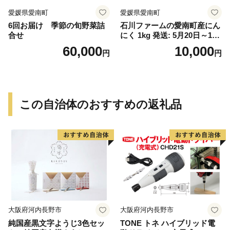
愛媛県愛南町
愛媛県愛南町
6回お届け 季節の旬野菜詰
石川ファームの愛南町産にん
合せ
にく 1kg 発送: 5月20日～11
月30日
60,000
10,000
円
円
この自治体のおすすめの返礼品
大阪府河内長野市
大阪府河内長野市
純国産黒文字ようじ3色セッ
TONE トネ ハイブリッド電