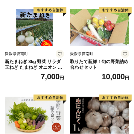
ン」約4kg（8〜12本入り）
野菜
愛媛県愛南町
愛媛県愛南町
新たまねぎ 3kg 野菜 サラダ
取りたて新鮮！旬の野菜詰め
玉ねぎ たまねぎ オニオン シ
合わせセット
ルクオニオン スープ 煮物 カ
7,000
10,000
円
円
レー 甘い 美味しい サイズ M
L 国産 常温 送料無料 愛南町
青果市場 愛媛県 発送:11月上
旬～