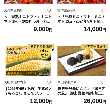
宮崎県高鍋町
宮崎県高鍋町
＜「完熟ミニトマト」ミニト
＜「完熟ミニトマト」ミニト
マト 1kg＞2024年5月下旬迄
マト 2kg＞2024年5月下旬迄
に順次出荷 野菜ソムリエサ
に順次出荷 野菜ソムリエサ
9,000
14,000
円
円
ミット アルル・リリカ共に
ミット アルル・リリカ共に
銀賞受賞！！(2023年11月開
銀賞受賞！！(2023年11月開
催)1回食べてみらんね？宮崎
催)1回食べてみらんね？宮崎
県 高鍋町産 産地直送 有機肥
県 高鍋町産 産地直送 有機肥
料使用 高糖度 西森農園
料使用 高糖度 西森農園
岡山県瀬戸内市
岡山県瀬戸内市
［2026年先行予約］牛窓産と
厳選発酵黒にんにく『瀬戸内
うもろこし まるでフルー
の風』 薬味 野菜 根菜 加工食
ツ！最高糖度25度超え 生で
品
12,000
26,000
円
円
甘い、茹でて美味い！ 黄色
とうもろこし 「桃太郎コー