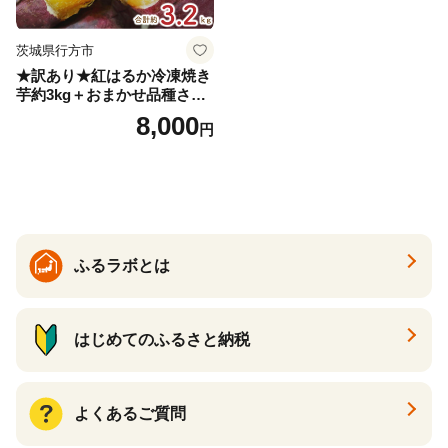
茨城県行方市
★訳あり★紅はるか冷凍焼き
芋約3kg＋おまかせ品種さつ
まいも 合計約3.2kg｜さつ
8,000
円
まいも サツマイモ さつま芋
焼き芋 やきいも 冷凍 冷凍焼
き芋 訳あり 訳アリ 紅はるか
茨城県 行方市(EY-25)
ふるラボとは
はじめてのふるさと納税
よくあるご質問