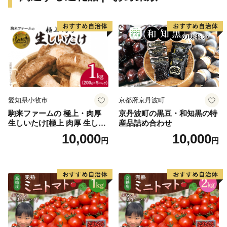
遺産に認定されました。
★ABCテレビのニュース情報番組「newsおかえり」で
純国産楊枝セットが紹介されました！
👉【国産白樺つまようじ5箱＋国産黒文字楊枝3本入り
×2個】
👉【国産白樺つまようじ10箱＋国産黒文字楊枝3本入り
×4個】
愛知県小牧市
京都府京丹波町
駒来ファームの 極上・肉厚
京丹波町の黒豆・和知黒の特
生しいたけ[極上 肉厚 生しい
産品詰め合わせ
たけ 生シイタケ 生椎茸 安心
10,000
10,000
円
円
安全 国産 採れたて 新鮮 きの
こ 野菜]