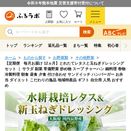
令和８年熊本地震 災害支援寄付受付について
上限額
お気に入り
カート
メニュー
検索
トップ
ランキング
返礼品一覧
まち一覧
特集
初心者ガイド
ホーム
ものから探す
お野菜類
その他野菜
【定期便 毎月お届け 12ヵ月】とれたてレタスと玉ねぎドレッシング
セット ｜ サラダ 副菜 常備野菜 炒め物 スープ チャーハン 鍋料理 巻物
冷製料理 朝食 昼食 夕食 付け合わせ サンドイッチ ハンバーガー お弁
当 ダイエット こだわりの逸品 地域特産品 ギフト 自分用 人気 おすす
め