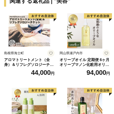
関連する返礼品 | "美容"
島根県海士町
岡山県瀬戸内市
アロマトリートメント（全
オリーブオイル 定期便 6ヶ月
身）＆リフレグソロジーチケ
オリーブマノン化粧用オリー
ット
ブオイル 200ml オリーブ オ
44,000
94,000
円
円
イル 美容 スキンケア 化粧用
油 オリーブ油 お楽しみ