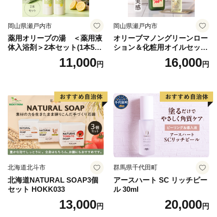
岡山県瀬戸内市
岡山県瀬戸内市
薬用オリーブの湯 ＜薬用液
オリーブマノングリーンロー
体入浴剤＞2本セット(1本500
ション＆化粧用オイルセット
ml） 美容
美容グッズ スキンケア 化粧
11,000
16,000
円
円
水
北海道北斗市
群馬県千代田町
北海道NATURAL SOAP3個
アースハート SC リッチピー
セット HOKK033
ル 30ml
13,000
20,000
円
円