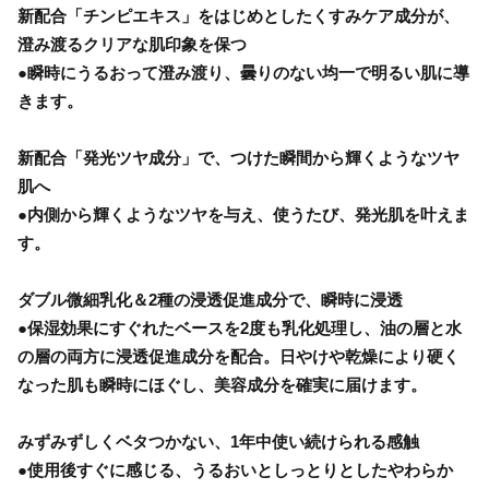
新配合「チンピエキス」をはじめとしたくすみケア成分が、
澄み渡るクリアな肌印象を保つ
●瞬時にうるおって澄み渡り、曇りのない均一で明るい肌に導
きます。
新配合「発光ツヤ成分」で、つけた瞬間から輝くようなツヤ
肌へ
●内側から輝くようなツヤを与え、使うたび、発光肌を叶えま
す。
ダブル微細乳化＆2種の浸透促進成分で、瞬時に浸透
●保湿効果にすぐれたベースを2度も乳化処理し、油の層と水
の層の両方に浸透促進成分を配合。日やけや乾燥により硬く
なった肌も瞬時にほぐし、美容成分を確実に届けます。
みずみずしくベタつかない、1年中使い続けられる感触
●使用後すぐに感じる、うるおいとしっとりとしたやわらか