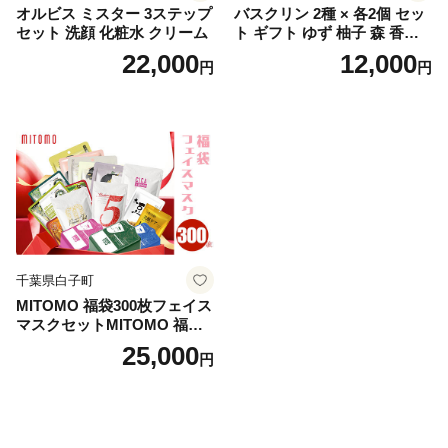
オルビス ミスター 3ステップ
バスクリン 2種 × 各2個 セッ
セット 洗顔 化粧水 クリーム
ト ギフト ゆず 柚子 森 香り
日用品 お風呂 バス用品 温活
22,000
12,000
円
円
アロマ 香り まとめ買い静岡
県 藤枝市 医薬部外品
千葉県白子町
MITOMO 福袋300枚フェイス
マスクセットMITOMO 福袋3
00枚フェイスマスクセット
25,000
円
ふるさと納税 パック ファイ
スパック フェイスマスク 美
容 スキンケア 福袋 千葉県 白
子町 送料無料 SHAG003