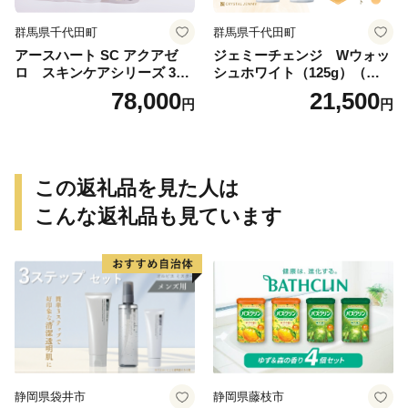
群馬県千代田町
群馬県千代田町
アースハート SC アクアゼ
ジェミーチェンジ Wウォッ
ロ スキンケアシリーズ 3点
シュホワイト（125g）（泡立
セット
てネット付）×2本 群馬県 千
78,000
21,500
円
円
代田町
この返礼品を見た人は
こんな返礼品も見ています
静岡県袋井市
静岡県藤枝市