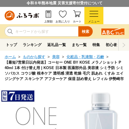
令和８年熊本地震 災害支援寄付受付について
上限額
お気に入り
カート
メニュー
検索
トップ
ランキング
返礼品一覧
まち一覧
特集
初心者ガイド
ホーム
ものから探す
美容
化粧品・乳液類・石鹸
【最短7営業日以内発送】コーセー ONE BY KOSE メラノショット P
40ml 1本 付け替え用 | KOSE 日本製 医薬部外品 美容液 シミ予防 シミ
ソバカス コウジ酸 根本ケア 透明感 浸透 乾燥 毛穴 肌あれ くすみ エイ
ジングケア スキンケア アフターケア 保湿 詰め替え レフィル 伊勢崎市