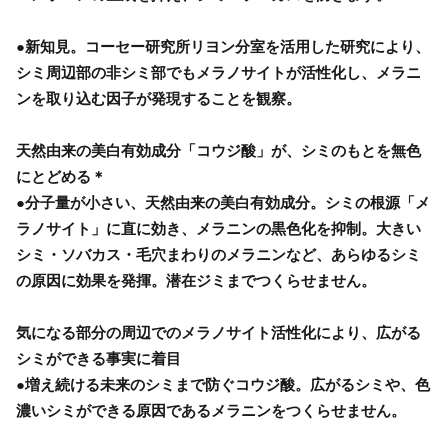
●新知見。コーセー研究所リヨン分室を活用した研究により、
シミ周辺部の非シミ部でもメラノサイトが活性化し、メラニ
ンを取り込む因子が発現することを観察。
天然由来の美白有効成分「コウジ酸」が、シミのもとを無色
にとどめる＊
●分子量が小さい、天然由来の美白有効成分。シミの根源「メ
ラノサイト」に直に効き、メラニンの黒色化を抑制。大きい
シミ・ソバカス・毛穴まわりのメラニンなど、あらゆるシミ
の原因に効果を発揮。潜在ジミまでつくらせません。
気になる部分の周辺でのメラノサイト活性化により、広がる
シミができる事実に着目
●増え続ける未来のシミまで防ぐコウジ酸。広がるシミや、色
濃いシミができる原因であるメラニンをつくらせません。