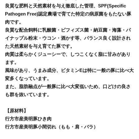
良質な肥料と天然素材を与え徹底した管理、SPF(Specific
Pathogen Free)認定農場で育てた特定の病原菌をもたない豚
肉です。
良質な配合飼料に乳酸菌・ビフィズス菌・納豆菌・海藻・パ
イナップル粉末・ウコン・酒かす等、バランス良く設計され
た天然素材を与え育てた豚です。
肉質は柔らかくジューシーで、しつこくなく脂に甘みがあり
ます。
風味があり、うまみ成分、ビタミンEは特に一般の豚に比べ大
変多くなっています。
また、脂肪融点が一般豚に比べ大変低いため、口どけの良さ
も群を抜いています。
【原材料】
行方市産美明豚ひき肉
行方市産美明豚小間切れ（もも・肩・バラ）