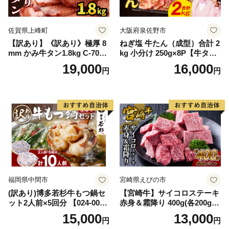
佐賀県上峰町
大阪府泉佐野市
【訳あり】《訳あり》極厚 8
ねぎ塩 牛たん（成型）合計 2
mm かみ牛タン1.8kg C-709-
kg 小分け 250g×8P【牛タン
AS
牛肉 焼肉用 薄切り 訳あり サ
19,000
16,000
円
円
イズ不揃い】
福岡県中間市
宮崎県えびの市
(訳あり)博多若杉牛もつ鍋セ
【宮崎牛】サイコロステーキ
ット2人前×5回分 【024-002
赤身＆霜降り 400g(各200g×
7】
１P 計2P) 真空パック 冷凍
15,000
13,000
円
円