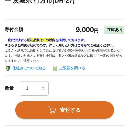
ー 茨城県 行方市(DH-27)
9,000
寄付金額
在庫あり
円
一度に決済する
返礼品数は３つ以内
を推奨しております。
🔰ふるさと納税が初めての方、詳しく知りたい方は
こちら
でご確認ください。
ふるさと納税では原則として自己負担額の2,000円を除いた全額が控除の対象となり
ます。控除の対象となる寄付金額は、収入や家族構成などに応じて一定の上限があ
りますのでご注意ください。
仕組みについて知る
上限額を調べる
数量
寄付する