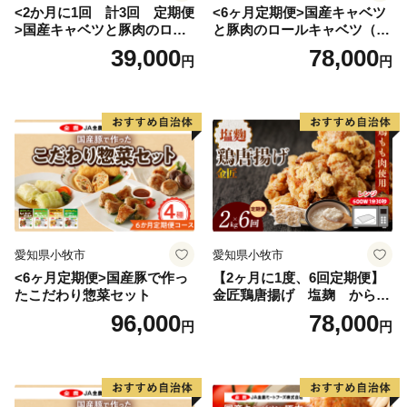
<2か月に1回 計3回 定期便
<6ヶ月定期便>国産キャベツ
>国産キャベツと豚肉のロー
と豚肉のロールキャベツ（4P
ルキャベツ（4P入り）
入り）
39,000
78,000
円
円
愛知県小牧市
愛知県小牧市
<6ヶ月定期便>国産豚で作っ
【2ヶ月に1度、6回定期便】
たこだわり惣菜セット
金匠鶏唐揚げ 塩麹 からあ
げ
96,000
78,000
円
円