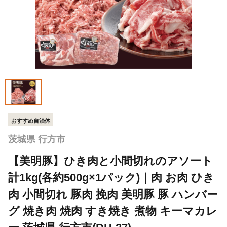
おすすめ自治体
茨城県 行方市
【美明豚】ひき肉と小間切れのアソート
計1kg(各約500g×1パック)｜肉 お肉 ひき
肉 小間切れ 豚肉 挽肉 美明豚 豚 ハンバー
グ 焼き肉 焼肉 すき焼き 煮物 キーマカレ