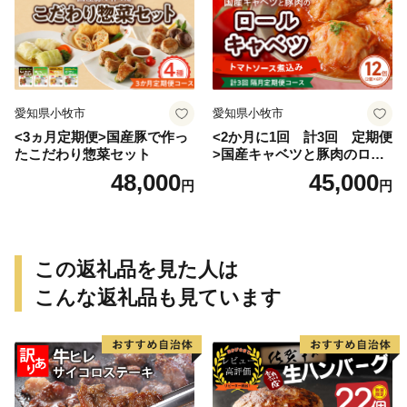
愛知県小牧市
愛知県小牧市
<3ヵ月定期便>国産豚で作っ
<2か月に1回 計3回 定期便
たこだわり惣菜セット
>国産キャベツと豚肉のロー
ルキャベツ（6P入り）
48,000
45,000
円
円
この返礼品を見た人は
こんな返礼品も見ています