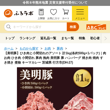
令和８年熊本地震 災害支援寄付受付について
上限額
お気に入り
カート
メニュー
検索
トップ
ランキング
返礼品一覧
まち一覧
特集
初心者ガイド
ホーム
ものから探す
お肉
豚肉
【美明豚】ひき肉と小間切れのアソート 計1kg(各約500g×1パック)｜肉
お肉 ひき肉 小間切れ 豚肉 挽肉 美明豚 豚 ハンバーグ 焼き肉 焼肉 す
き焼き 煮物 キーマカレー 茨城県 行方市(DH-27)