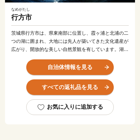
なめがたし
行方市
茨城県行方市は、県東南部に位置し、霞ヶ浦と北浦の二
つの湖に囲まれ、大地には先人が築いてきた文化遺産が
広がり、開放的な美しい自然景観を有しています。湖と
大地の描き出す豊かな情景は、いにしえにより人々の心
をとらえ、癒してきました。豊かな風土に包まれて織り
自治体情報を見る
なされてきたまち、行方市です。
すべての返礼品を見る
お気に入りに追加する