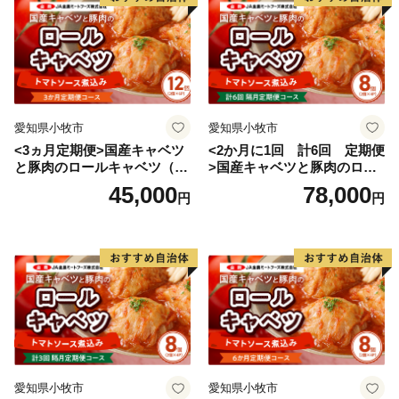
愛知県小牧市
愛知県小牧市
<3ヵ月定期便>国産キャベツ
<2か月に1回 計6回 定期便
と豚肉のロールキャベツ（6P
>国産キャベツと豚肉のロー
入り）
ルキャベツ（4P入り）
45,000
78,000
円
円
愛知県小牧市
愛知県小牧市