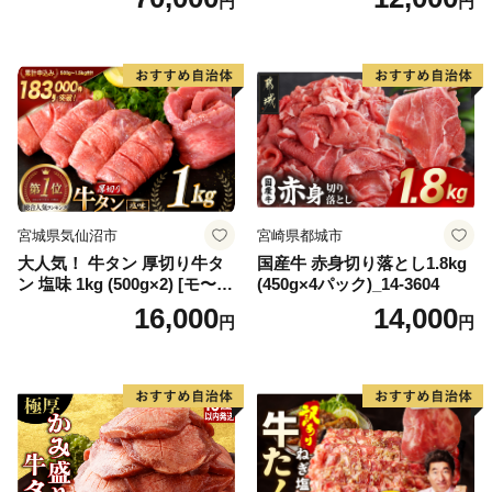
円
円
肉 ジューシー ヘルシー】(H0
65175)
宮城県気仙沼市
宮崎県都城市
大人気！ 牛タン 厚切り牛タ
国産牛 赤身切り落とし1.8kg
ン 塩味 1kg (500g×2) [モ〜ラ
(450g×4パック)_14-3604
ンド 宮城県 気仙沼市 205646
16,000
14,000
円
円
60] 肉 牛肉 精肉 牛たん 牛タ
ン塩 牛たん塩 冷凍 焼肉 BB
Q アウトドア バーベキュー
厚切り タン