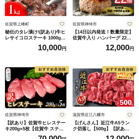
佐賀県上峰町
佐賀県神埼市
秘伝のタレ漬け!(訳あり)牛ヒ
【14日以内発送！数量限定】
レサイコロステーキ 1000g
佐賀牛入り ハンバーグ 22個
【B-1098-AS】
2.6kg(120g×22個)【佐賀牛
10,000
12,000
円
円
黒毛和牛 ブランド牛 九州 ハ
ンバーグ 牛肉 豚肉 国産 お弁
当 おかず 惣菜 おすすめ 人
気】(H083106)
佐賀県神埼市
滋賀県近江八幡市
【訳あり】佐賀牛ヒレステー
【げんさん】近江牛A5ラン
キ200g×5枚【佐賀牛 ステー
ク切落し【500g】【訳あり】
キ ブランド肉 ヒレ肉 フィレ
【DG12W】
70,000
12,000