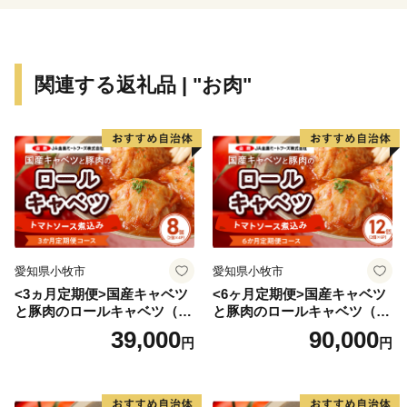
関連する返礼品 | "お肉"
愛知県小牧市
愛知県小牧市
<3ヵ月定期便>国産キャベツ
<6ヶ月定期便>国産キャベツ
と豚肉のロールキャベツ（4P
と豚肉のロールキャベツ（6P
入り）
入り）
39,000
90,000
円
円