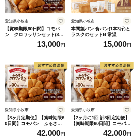
愛知県小牧市
愛知県小牧市
【賞味期限60日間】コモパ
本間製パン 食パン(1本3斤)と
ン クロワッサンセット(30
ラスクのセットB 常温
個入り)／災害用備蓄 保存食
13,000
15,000
円
円
非常食 防災グッズにも
愛知県小牧市
愛知県小牧市
【3ヶ月定期便】【賞味期限6
【2ヶ月に1回 計3回定期便】
0日間】コモパン ふるさと
【賞味期限60日間】コモパ
クロワッサンセット（計90
ン ふるさとクロワッサンセ
42,000
42,000
円
円
個）／災害用備蓄 保存食 非
ット（計90個）／災害用備蓄