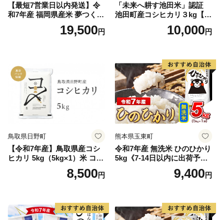
【最短7営業日以内発送】令
「未来へ耕す池田米」認証
和7年産 福岡県産米 夢つくし
池田町産コシヒカリ３kg【お
15kg 精米 ※北海道・沖縄・
1人様につき３セットまで】
19,500
10,000
円
円
離島は配送不可
鳥取県日野町
熊本県玉東町
【令和7年産】鳥取県産コシ
令和7年産 無洗米 ひのひかり
ヒカリ 5kg（5kg×1）米 コシ
5kg《7-14日以内に出荷予定
ヒカリ こしひかり お米 白米
(土日祝除く)》コメ 米 無洗米
8,500
9,400
円
円
精米 5キロ おこめ こめ コメ
高レビュー｜人気米 熊本県
真空パック包装 真空包装 長
産米 お米 生活応援米
期保存 単一原料米 鳥取県日
野町産 Elevation