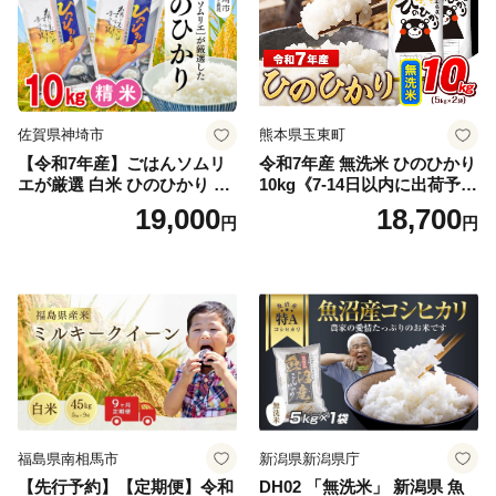
佐賀県神埼市
熊本県玉東町
【令和7年産】ごはんソムリ
令和7年産 無洗米 ひのひかり
エが厳選 白米 ひのひかり 10
10kg《7-14日以内に出荷予定
kg【神埼市産 米 お米 精米 白
(土日祝除く)》コメ 米 無洗米
19,000
18,700
円
円
米 10kg 5kg×2 ひのひかり ブ
令和7年産 高レビュー｜人気
ランド米 食味鑑定士】(H063
米 熊本県産米 お米 生活応援
164)
米
福島県南相馬市
新潟県新潟県庁
【先行予約】【定期便】令和
DH02 「無洗米」 新潟県 魚