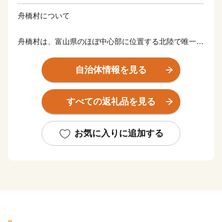
舟橋村について
舟橋村は、富山県のほぼ中心部に位置する北陸で唯一の
村、そして面積が約3.47km2と日本一小さな自治体で
す。
自治体情報を見る
主な産業は農業で、雄大な立山連峰からの伏流水と肥沃
な土壌を活かし、主にコシヒカリが生産されています。
すべての返礼品を見る
近年では、子育て共助のまちづくりに挑戦。民間企業の
皆さんとまちづくりを推進しており、公園で行われてい
る「園むすびプロジェクト」の取り組みは、第34回都市
お気に入りに追加する
公園等コンクールにて最高賞である国土交通大臣賞を受
賞するなど、全国から多くの方に注目いただいていま
す。
Introduction of Funahashi
Funahashi Village is the only village in Hokuriku located in