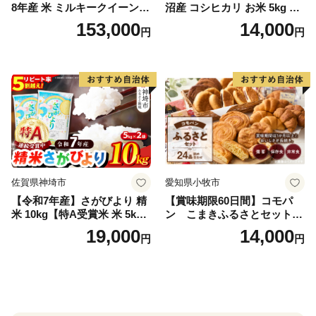
8年産 米 ミルキークイーン
沼産 コシヒカリ お米 5kg こ
白米 45kg (5kg×9回) | ミルキ
しひかり 精米 米（お米の美
153,000
14,000
円
円
ークイーン 米5kg 福島 福島
味しい炊き方ガイド付き）
県産 福島産 精米 お米 米 コ
メ 武田ファーム サムランド
福島県 南相馬市 cu006-ae
佐賀県神埼市
愛知県小牧市
【令和7年産】さがびより 精
【賞味期限60日間】コモパ
米 10kg【特A受賞米 米 5kg×
ン こまきふるさとセット
2袋 お米 コメ こめ 国産 美味
（24個入り）／災害用備蓄
19,000
14,000
円
円
しい ブランド米 人気 ランキ
保存食 非常食 防災グッズに
ング 増田米穀】(H015224)
も