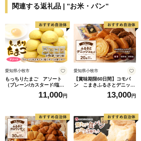
関連する返礼品 | "お米・パン"
the center of Toyama. Prefecture and the smallest
municipality in Japan with an area of about 3.47 km2.
The main industry is agriculture. Taking advantage of
subsoil water from the majestic Tateyama Mountain and
fertile soil, Koshihikari rice is mainly producted in the area.
We have taken on the challenge of “building a community
for mutual support in raising children”. and we are
promoting community development with the private
愛知県小牧市
愛知県小牧市
sector.
もっちりたまご アソート
【賞味期限60日間】コモパ
The "En Musubi Project" that has been carried out in the
（プレーン/カスタード/塩バ
ン こまきふるさとデニッシ
park will receive the Minister of Land, Infrastructure,
ター/小倉バター）
ュセット（20個入り）／災害
11,000
13,000
円
円
用備蓄 保存食 非常食 防災グ
Transport and Tourism Award It has attracted the attention
ッズにも
of many people from all over the country.