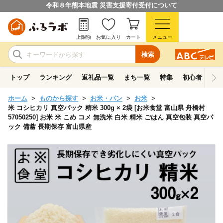
令和８年熊本地震 災害支援寄付受付について
上限額
お気に入り
カート
メニュー
検索
トップ
ランキング
返礼品一覧
まち一覧
特集
初心者ガイド
ホーム
ものから探す
お米・パン
お米
米 コシヒカリ 真空パック 精米 300g × 2袋 [お米食堂 富山県 舟橋村
57050250] お米 米 こめ コメ 無洗米 白米 精米 ごはん 真空包装 真空パ
ック 備蓄 長期保存 富山県産