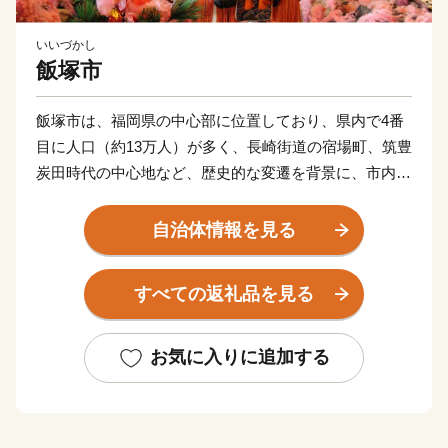
いいづかし
飯塚市
飯塚市は、福岡県の中心部に位置しており、県内で4番
目に人口（約13万人）が多く、長崎街道の宿場町、筑豊
炭田時代の中心地など、歴史的な変遷を背景に、市内に
3つの大学を有している「学園都市」です。
市民が安心して暮らせる健幸都市(けんこうとし)を目指
自治体情報を見る
し「まちづくり」を推進しております。
飯塚市の応援よろしくお願いします！
すべての返礼品を見る
お気に入りに追加する