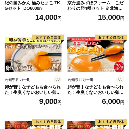
紀の国みかん 極みたまご TK
京丹波みずほファーム こだ
Gセット_DO6009n
わりの卵4種セット ※北海
道・沖縄・その他離島は配送
14,000
15,000
円
円
不可
高知県四万十町
高知県四万十町
卵が苦手な子どもも食べられ
卵が苦手な子どもも食べられ
た！生臭くないおいしい卵を
た！生臭くないおいしい卵 6
味わう卵かけご飯ミニセット
個入×5P／Gbn-A03
9,000
6,000
円
円
(卵6個×2P、お米2合×1P、醤
油×1本、塩×1P)【お届け日
指定可能】／Gbn-B20