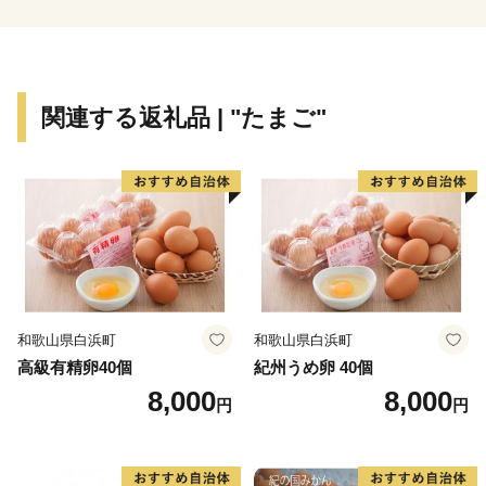
関連する返礼品 | "たまご"
和歌山県白浜町
和歌山県白浜町
高級有精卵40個
紀州うめ卵 40個
8,000
8,000
円
円