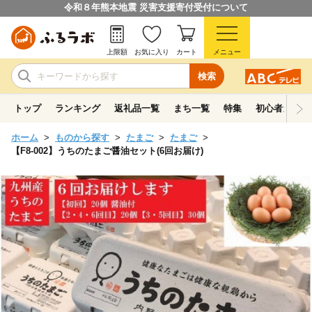
令和８年熊本地震 災害支援寄付受付について
上限額
お気に入り
カート
メニュー
検索
トップ
ランキング
返礼品一覧
まち一覧
特集
初心者ガイド
ホーム
ものから探す
たまご
たまご
【F8-002】うちのたまご醤油セット(6回お届け)