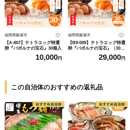
福岡県飯塚市
福岡県飯塚市
【A-807】テトラエッグ特選
【B9-009】テトラエッグ特選
卵『バボルナの宝石』30個入
卵『バボルナの宝石』（30
個/月）【3カ月定期便】
10,000
29,000
円
円
この自治体のおすすめの返礼品