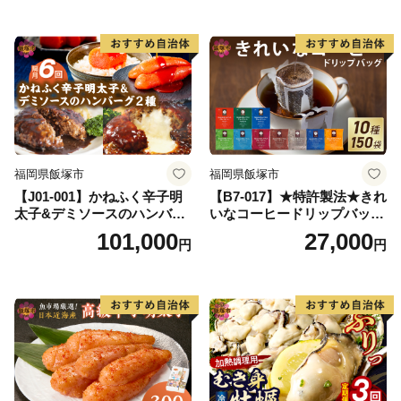
福岡県飯塚市
福岡県飯塚市
【J01-001】かねふく辛子明
【B7-017】★特許製法★きれ
太子&デミソースのハンバー
いなコーヒードリップバッグ
グ2種セット【隔月定期便(計
（10種・150袋）
101,000
27,000
円
円
6回発送)】