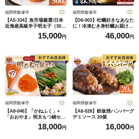
福岡県飯塚市
福岡県飯塚市
【A5-334】魚市場厳選!日本
【D6-003】牡蠣好きなあなた
近海産高級辛子明太子（300
に！冷凍むき身牡蠣お届け便
g）
【隔月定期便(計3回発送)】
15,000
46,000
円
円
福岡県飯塚市
福岡県飯塚市
【A8-046】「かねふく」+
【A6-028】鉄板焼ハンバーグ
「おおやま」明太もつ鍋セッ
デミソース 20個
ト(絞って使える明太子500g
18,000
16,000
円
円
+もつ鍋2人前)