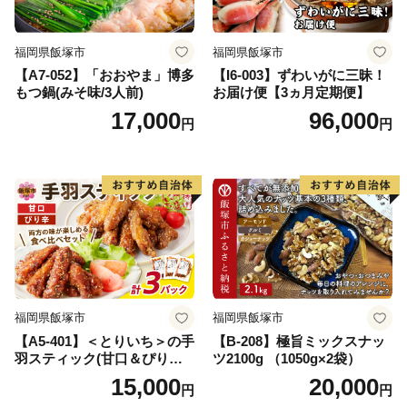
福岡県飯塚市
福岡県飯塚市
【A7-052】「おおやま」博多
【I6-003】ずわいがに三昧！
もつ鍋(みそ味/3人前)
お届け便【3ヵ月定期便】
17,000
96,000
円
円
福岡県飯塚市
福岡県飯塚市
【A5-401】＜とりいち＞の手
【B-208】極旨ミックスナッ
羽スティック(甘口＆ぴり辛)
ツ2100g （1050g×2袋）
計3パック
15,000
20,000
円
円