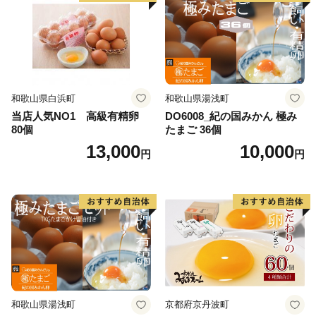
和歌山県白浜町
和歌山県湯浅町
当店人気NO1 高級有精卵
DO6008_紀の国みかん 極み
80個
たまご 36個
13,000
10,000
円
円
和歌山県湯浅町
京都府京丹波町