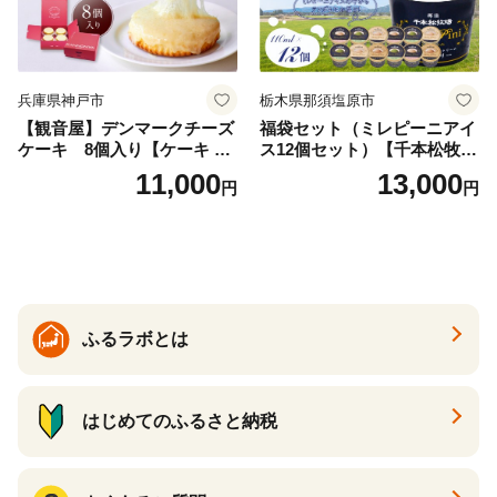
兵庫県神戸市
栃木県那須塩原市
【観音屋】デンマークチーズ
福袋セット（ミレピーニアイ
ケーキ 8個入り【ケーキ チ
ス12個セット）【千本松牧
ーズケーキ 人気スイーツ お
場】 ns025-014-12 【デザー
11,000
13,000
円
円
すすめスイーツ 神戸スイー
ト 詰め合わせ ギフト】
ツ 新感覚チーズケーキ おす
すめケーキ 兵庫県 神戸市 D0
910-17】
ふるラボとは
はじめてのふるさと納税