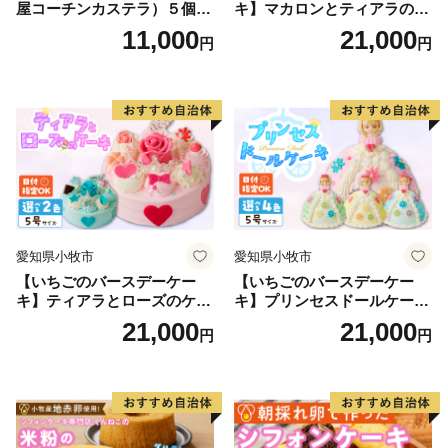
屋コーチンカステラ）５個入
キ】マカロンとティアラのケ
名古屋コーチン カステラ ザ
ーキ スイーツ 日時指定可 デ
11,000
21,000
円
円
ラメ 常温 愛知県 小牧市 アン
ザート 洋菓子 お取り寄せ 愛
プチベアやぐま
知県 小牧市 送料無料 誕生日
クリスマス お祝い マカロン
デコレーションケーキ ホー
ルケーキ
愛知県小牧市
愛知県小牧市
【いちごのバースデーケー
【いちごのバースデーケー
キ】ティアラとローズのケー
キ】プリンセスドールケーキ
キ スイーツ デザート 洋菓
日時指定可 スイーツ デザー
21,000
21,000
円
円
子 お取り寄せ 愛知県 小牧市
ト 洋菓子 お取り寄せ 愛知県
送料無料 誕生日 クリスマス
小牧市 送料無料 誕生日 クリ
お祝い ばら 花 フラワー デコ
スマス お祝い キャラクター
レーション ホールケーキ 日
デコレーションケーキ ホー
時指定可
ルケーキ 人形 かわいい こど
も