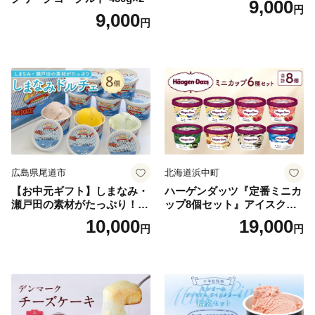
9,000
円
9,000
円
広島県尾道市
北海道浜中町
【お中元ギフト】しまなみ・
ハーゲンダッツ『定番ミニカ
瀬戸田の素材がたっぷり！ジ
ップ8個セット』アイスクリ
ェラート8個
ーム アイス スイーツ デザー
10,000
19,000
円
円
ト_H0016-104