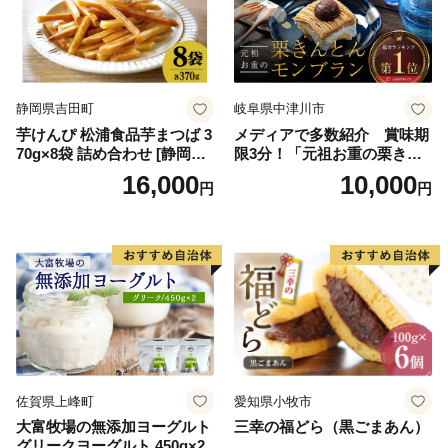
バニラ＆クッキー ウベ 沖縄
紅イモ 塩ちんすこう 沖縄シ
ークヮーサー 沖縄黒糖 琉球
ロイヤルミルクティ 沖縄パ
イン
静岡県吉田町
岐阜県中津川市
芋けんぴ 松浦食品芋まつば 3
メディアで多数紹介 賞味期
70g×8袋 詰め合わせ [静岡伊
限3分！「元祖お重の栗きん
勢丹(松浦食品) 静岡県 吉田町
とんモンブラン」 【未来の
16,000
10,000
円
円
22424274] 芋ケンピ セット
ご褒美】スイーツ 栗 モンブ
小袋 個包装 小分け
ラン くりきんとん デザート
ご褒美 お取り寄せ くり お菓
子 菓子 F4N-2298
佐賀県上峰町
愛知県小牧市
大富牧場の無添加ヨーグルト
三幸の福どら（黒ごまあん）
グリークヨーグルト 450g×2