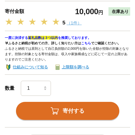
10,000
寄付金額
在庫あり
円
★
★
★
★
★
5
（1件）
一度に決済する
返礼品数は３つ以内
を推奨しております。
🔰ふるさと納税が初めての方、詳しく知りたい方は
こちら
でご確認ください。
ふるさと納税では原則として自己負担額の2,000円を除いた全額が控除の対象となり
ます。控除の対象となる寄付金額は、収入や家族構成などに応じて一定の上限があ
りますのでご注意ください。
仕組みについて知る
上限額を調べる
数量
寄付する