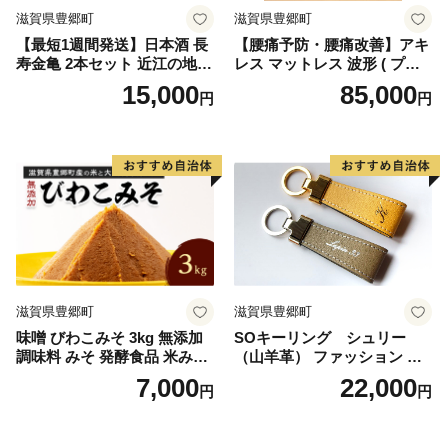
滋賀県豊郷町
滋賀県豊郷町
【最短1週間発送】日本酒 長
【腰痛予防・腰痛改善】アキ
寿金亀 2本セット 近江の地酒
レス マットレス 波形 ( プロ
酒 お酒 地酒 アルコール セッ
ファイル ) 加工 コスパ 体圧
15,000
85,000
円
円
ト 詰め合わせ
分散 敷き布団 かため 8cm 18
0N シングル 寝具 腰痛改善
マットレス 折りたたみ シン
グルマットレス 日用品 滋賀
県 豊郷町
滋賀県豊郷町
滋賀県豊郷町
味噌 びわこみそ 3kg 無添加
SOキーリング シュリー
調味料 みそ 発酵食品 米みそ
（山羊革） ファッション 小
麹 大豆 手造り
物 アクセサリー 雑貨 日用品
7,000
22,000
円
円
文房具 レザー 高級革 名入れ
贈り物