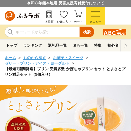
令和８年熊本地震 災害支援寄付受付について
上限額
お気に入り
カート
メニュー
検索
トップ
ランキング
返礼品一覧
まち一覧
特集
初心者ガイド
ホーム
ものから探す
お菓子・スイーツ
ゼリー・プリン・アイス・ヨーグルト
【最短1週間発送】プリン 受賞多数 かぼちゃプリン セット とよさとプ
リン満足セット（9個入り）