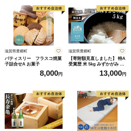
滋賀県豊郷町
滋賀県豊郷町
パティスリー フラスコ焼菓
【寄附額見直しました】 特A
子詰合せA お菓子
受賞歴 米 5kg みずかがみ 無
洗米 令和7年産 お米 ミズカ
8,000
13,000
円
円
ガミ 近江米 こめ コメ