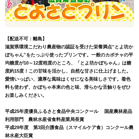
【配送不可：離島】
滋賀県環境こだわり農産物の認証を受けた栄養満点“とよ坊か
ぼちゃん”をたっぷり使ったプリンです。一般のカボチャの平
均糖度が10～12度程度のところ、「とよ坊かぼちゃん」は糖
度約15度！この甘味を活かし、自然な甘さに仕上げました。
愛情いっぱい、濃厚な風味はくせになる美味しさです。着色
料も使わず、かぼちゃ本来の色と味、滑らかな舌触りをぜひ
お楽しみください。
平成25年度優良ふるさと食品中央コンクール 国産農林産品
利用部門 農林水産省食料産業局長賞
平成29年度 第3回介護食品（スマイルケア食）コンクール農
林水産大臣賞