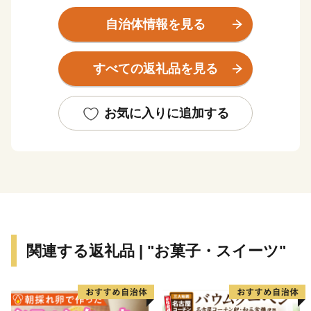
は、米穀の豊穣を願って命名されたと言われており、古
くから稲作が主産業でした。また、近江商人をはじめ幾
自治体情報を見る
多の傑出した先人を世に送り出したことや江州音頭の発
祥地としても知られており、心和む町並みの中に歴史と
すべての返礼品を見る
ロマンが溢れています。
★ABCテレビのニュース情報番組「キャスト」で 近江
お気に入りに追加する
の地酒 『長寿金亀』 が紹介されました！
👉近江の地酒「長寿金亀」2本セット
👉厳選セット 金亀 生原酒 720ml×6本セット
👉旨味別格 金亀 火入れ 720ml×6本セット
関連する返礼品 | "お菓子・スイーツ"