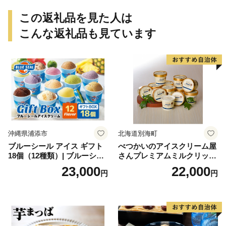
この返礼品を見た人は
こんな返礼品も見ています
沖縄県浦添市
北海道別海町
ブルーシール アイス ギフト
べつかいのアイスクリーム屋
18個（12種類）| ブルーシー
さんプレミアムミルクリッチ
ルアイス ブルーシールアイ
12個（AP-01）（ 北海道アイ
23,000
22,000
円
円
スクリーム 着日指定可能 送
ス 北海道産アイス アイス ア
料無料 ジェラート 沖縄県 バ
イススイーツ アイスクリー
ースデー 贈り物 プレゼント
ム 北海道産アイスクリーム
誕生日 カップ 詰め合わせ バ
道産アイス 道産アイスクリ
ラエティ | バニラ チョコレー
ーム ギフト 詰合せ 詰め合わ
ト ストロベリー ピスタチオ
せ ふるさと納税 ）