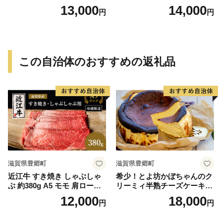
13,000
14,000
円
円
この自治体のおすすめの返礼品
滋賀県豊郷町
滋賀県豊郷町
近江牛 すき焼き しゃぶしゃ
希少！とよ坊かぼちゃんのク
ぶ 約380g A5 モモ 肩ロース
リーミィ半熟チーズケーキ
肉の千石屋 牛肉 黒毛和牛
（バスク風） お菓子 洋菓子
12,000
18,000
円
円