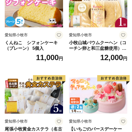
愛知県小牧市
愛知県小牧市
くんねこ シフォンケーキ
小牧山城バウムクーヘン（コ
（プレーン） 5個入
ーチン卵と和三盆糖使用）
名古屋コーチン バームクー
11,000
12,000
円
円
ヘン 和三盆 小牧銘菓 バウム
クーヘン 常温 愛知県 小牧市
アンプチベアやぐま
愛知県小牧市
愛知県小牧市
尾張小牧黄金カステラ（名古
【いちごのバースデーケー