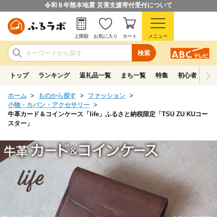
令和８年熊本地震 災害支援寄付受付について
上限額
お気に入り
カート
メニュー
検索
トップ
ランキング
返礼品一覧
まち一覧
特集
初心者ガイド
ホーム
ものから探す
ファッション
小物・カバン・アクセサリー
牛革カード＆コインケース「life」ふるさと納税限定「TSU ZU KUコー
スター」