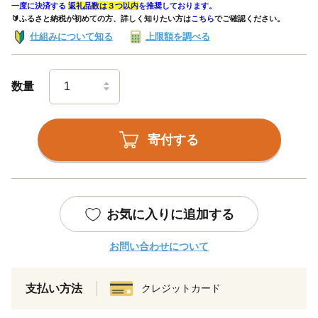
一度に決済する
返礼品数は３つ以内
を推奨しております。
🔰ふるさと納税が初めての方、詳しく知りたい方は
こちら
でご確認ください。
仕組みについて知る
上限額を調べる
数量
寄付する
お気に入りに追加する
お問い合わせについて
支払い方法
クレジットカード