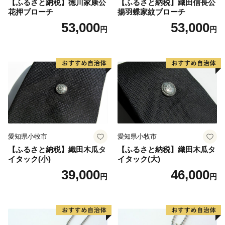
【ふるさと納税】徳川家康公
【ふるさと納税】織田信長公
花押ブローチ
揚羽蝶家紋ブローチ
53,000
53,000
円
円
愛知県小牧市
愛知県小牧市
【ふるさと納税】織田木瓜タ
【ふるさと納税】織田木瓜タ
イタック(小)
イタック(大)
39,000
46,000
円
円