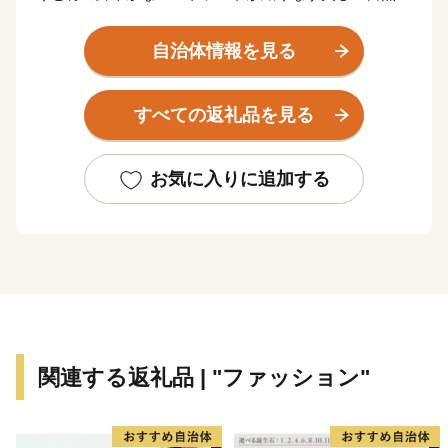
観に恵まれたまちです。
自治体情報を見る
そして、今も残る多くの神社仏閣などの歴史的遺産は、
長い年月のなかで守り続けられ、今日でも中世の社会を
すべての返礼品を見る
支えた繁栄の歴史と華やかな文化を現在に伝えていま
す。
お気に入りに追加する
鎌倉市では、先人たちから受け継いだ美しい自然景観や
歴史的遺産を大切にし、次の世代に確かなかたちで引き
継いでいくため、ふるさと寄附金を通じた皆様からの応
援を心よりお待ちしております。
＊＊＊＊＊＊＊＊＊＊＊＊＊＊＊＊＊＊＊＊＊＊＊＊＊
＊＊＊＊＊＊＊
関連する返礼品 | "ファッション"
【お知らせ】
鎌倉市は、総務大臣通知により、ふるさと納税の対象と