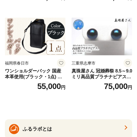
32]
福岡県春日市
三重県志摩市
ワンショルダーバック 国産
真珠屋さん 冠婚葬祭 8.5～9.0
本革使用(ブラック・1点) 鞄
ミリ高品質プラチナピアス P
バック バッグ カバン レザー
t900 志摩産アコヤ真珠 ブラ
55,000
75,000
円
円
国産 日本製 牛革 黒 革 革製
ックパール 黒真珠
品 手作り 男性 女性 レディー
ス メンズ【ksg1307-bk】【Z
enis】
ふるラボとは