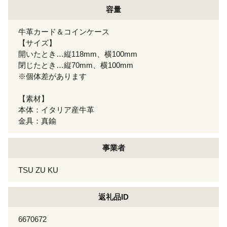
容量
牛革カード＆コインケース
【サイズ】
開いたとき…縦118mm、横100mm
閉じたとき…縦70mm、横100mm
※個体差があります
【素材】
本体：イタリア産牛革
金具：真鍮
事業者
TSU ZU KU
返礼品ID
6670672