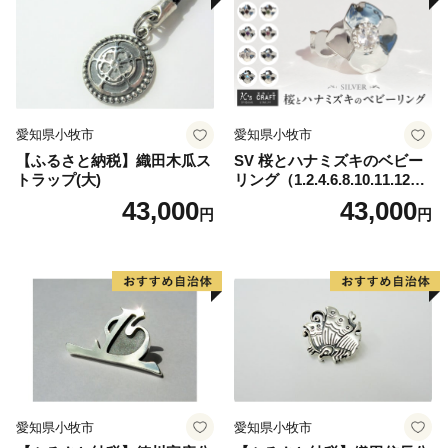
なる地方団体としての指定を受けております。
【担当課連絡先】
鎌倉市文化観光部産業課ふるさと寄附金担当
電話 0467-61-3845
愛知県小牧市
愛知県小牧市
FAX 0467-23-8700
【ふるさと納税】織田木瓜ス
SV 桜とハナミズキのベビー
メール furusatokifu@city.kamakura.kanagawa.jp
トラップ(大)
リング（1.2.4.6.8.10.11.12
月）
43,000
43,000
円
円
愛知県小牧市
愛知県小牧市