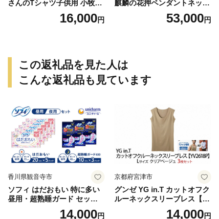
さんのTシャツ子供用 小牧市
麒麟の花押ペンダントネック
制70周年記念
レス
16,000
53,000
円
円
この返礼品を見た人は
こんな返礼品も見ています
香川県観音寺市
京都府宮津市
ソフィ はだおもい 特に多い
グンゼ YG in.T カットオフク
昼用・超熟睡ガード セット
ルーネックスリーブレス【Y
羽付き ナプキン 生理用品 サ
V2618P】Lサイズ クリアベ
14,000
14,000
円
円
ニタリー ユニ・チャーム
ージュ3枚セット [№5716-04