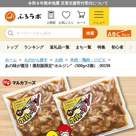
令和８年熊本地震 災害支援寄付受付について
上限額
お気に入り
カート
メニュー
検索
トップ
ランキング
返礼品一覧
まち一覧
特集
初心者ガイド
ホーム
ものから探す
お肉
羊肉・鴨肉・ジビエ
あの味が復活！復刻版限定“ホルジン”（500g×2個）_00158