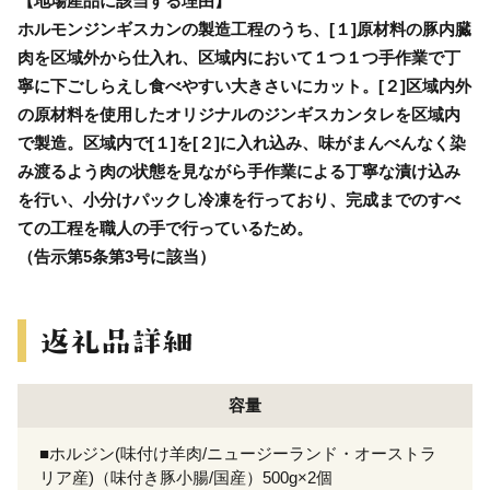
【地場産品に該当する理由】
ホルモンジンギスカンの製造工程のうち、[１]原材料の豚内臓
肉を区域外から仕入れ、区域内において１つ１つ手作業で丁
寧に下ごしらえし食べやすい大きさいにカット。[２]区域内外
の原材料を使用したオリジナルのジンギスカンタレを区域内
で製造。区域内で[１]を[２]に入れ込み、味がまんべんなく染
み渡るよう肉の状態を見ながら手作業による丁寧な漬け込み
を行い、小分けパックし冷凍を行っており、完成までのすべ
ての工程を職人の手で行っているため。
（告示第5条第3号に該当）
容量
■ホルジン(味付け羊肉/ニュージーランド・オーストラ
リア産)（味付き豚小腸/国産）500g×2個