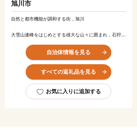
旭川市
自然と都市機能が調和する街，旭川
大雪山連峰をはじめとする雄大な山々に囲まれ，石狩川
など多くの川が流れる，豊かな自然と四季折々の情景に
恵まれた美しいまち「旭川」。
自治体情報を見る
命の輝きを伝える旭山動物園。肥沃な大地から生み出さ
れる良質な米，「北の灘」とも呼ばれる洗練された酒造
すべての返礼品を見る
り。
高い技術とデザイン性を誇る旭川家具など，ものづくり
産業が発展する北・北海道の拠点都市です。
お気に入りに追加する
【連絡先】
寄付金受領証明書・ワンストップ特例申請書・お礼の
品・その他に関しては
JTBふるさと納税コールセンター TEL：050-3146-