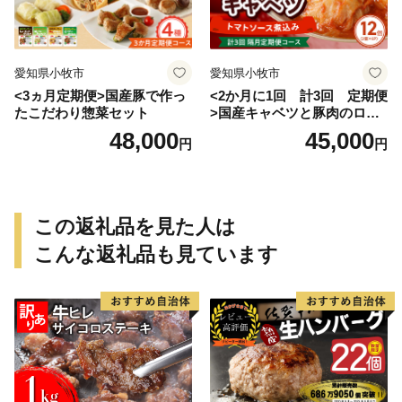
愛知県小牧市
愛知県小牧市
<3ヵ月定期便>国産豚で作っ
<2か月に1回 計3回 定期便
たこだわり惣菜セット
>国産キャベツと豚肉のロー
ルキャベツ（6P入り）
48,000
45,000
円
円
この返礼品を見た人は
こんな返礼品も見ています