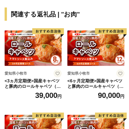
8258
関連する返礼品 | "お肉"
皆様からいただきました寄附金の一部につきましては、
ふるさと納税に係る必要経費に充てさせていただきま
す。
いただいたご寄附が、指定するまちづくりに必要な金額
を超える場合は、その超えた部分を同じ分野の別の取組
に活用させていただきます。
愛知県小牧市
愛知県小牧市
<3ヵ月定期便>国産キャベツ
<6ヶ月定期便>国産キャベツ
と豚肉のロールキャベツ（4P
と豚肉のロールキャベツ（6P
入り）
入り）
39,000
90,000
円
円