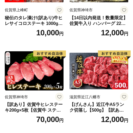
佐賀県上峰町
佐賀県神埼市
秘伝のタレ漬け!(訳あり)牛ヒ
【14日以内発送！数量限定】
レサイコロステーキ 1000g
佐賀牛入り ハンバーグ 22個
【B-1098-AS】
2.6kg(120g×22個)【佐賀牛
10,000
12,000
円
円
黒毛和牛 ブランド牛 九州 ハ
ンバーグ 牛肉 豚肉 国産 お弁
当 おかず 惣菜 おすすめ 人
気】(H083106)
佐賀県神埼市
滋賀県近江八幡市
【訳あり】佐賀牛ヒレステー
【げんさん】近江牛A5ラン
キ200g×5枚【佐賀牛 ステー
ク切落し【500g】【訳あり】
キ ブランド肉 ヒレ肉 フィレ
【DG12W】
70,000
12,000
円
円
肉 ジューシー ヘルシー】(H0
65175)