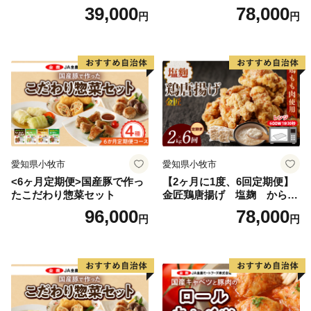
ルキャベツ（4P入り）
入り）
39,000
78,000
円
円
愛知県小牧市
愛知県小牧市
<6ヶ月定期便>国産豚で作っ
【2ヶ月に1度、6回定期便】
たこだわり惣菜セット
金匠鶏唐揚げ 塩麹 からあ
げ
96,000
78,000
円
円