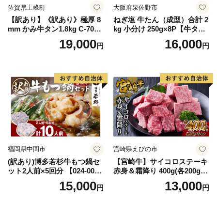
佐賀県上峰町
大阪府泉佐野市
【訳あり】《訳あり》極厚 8
ねぎ塩 牛たん（成型）合計 2
mm かみ牛タン1.8kg C-709-
kg 小分け 250g×8P【牛タン
AS
牛肉 焼肉用 薄切り 訳あり サ
19,000
16,000
円
円
イズ不揃い】
福岡県中間市
宮崎県えびの市
(訳あり)博多若杉牛もつ鍋セ
【宮崎牛】サイコロステーキ
ット2人前×5回分 【024-002
赤身＆霜降り 400g(各200g×
7】
１P 計2P) 真空パック 冷凍
15,000
13,000
円
円