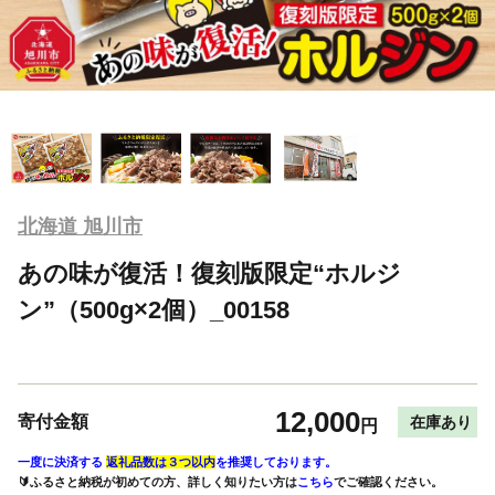
北海道 旭川市
あの味が復活！復刻版限定“ホルジ
ン”（500g×2個）_00158
12,000
寄付金額
在庫あり
円
一度に決済する
返礼品数は３つ以内
を推奨しております。
🔰ふるさと納税が初めての方、詳しく知りたい方は
こちら
でご確認ください。