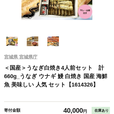
宮城県 宮城県庁
＜国産＞うなぎ白焼き4人前セット 計
660g_うなぎ ウナギ 鰻 白焼き 国産 海鮮
魚 美味しい 人気 セット【1614326】
40,000
寄付金額
在庫あり
円