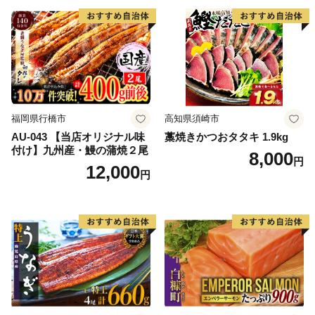
福岡県行橋市
高知県須崎市
AU-043 【当店オリジナル味
藁焼きかつおタタキ 1.9kg
付け】九州産・鰻の蒲焼２尾
8,000
円
12,000
円