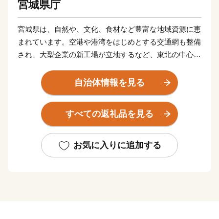
宮城県庁
宮城県は、自然や、文化、食材など豊富な地域資源に恵
まれています。空港や港湾をはじめとする交通網も整備
され、大型企業の新工場が立地するなど、東北の中心と
してますます重要な役割が期待されています。
東日本大震災により甚大な被害を受けましたが、再生と
自治体情報を見る
さらなる発展につながる「創造的な復興」に向けた取り
組みを推進し、県民の皆さんと力を合わせ、魅力ある宮
すべての返礼品を見る
城を築いてまいります。
お気に入りに追加する