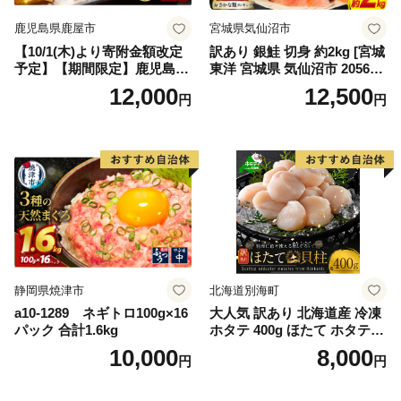
鹿児島県鹿屋市
宮城県気仙沼市
【10/1(木)より寄附金額改定
訳あり 銀鮭 切身 約2kg [宮城
予定】【期間限定】鹿児島県
東洋 宮城県 気仙沼市 205649
大隅産うなぎ蒲焼4尾（400
91] 鮭 魚介類 海鮮 訳アリ 規
12,000
12,500
円
円
g） KN007-023
格外 不揃い さけ サケ 鮭切身
シャケ 切り身 冷凍 家庭用 お
かず 弁当 支援 サーモン 銀鮭
切り身 魚 わけあり
静岡県焼津市
北海道別海町
a10-1289 ネギトロ100g×16
大人気 訳あり 北海道産 冷凍
パック 合計1.6kg
ホタテ 400g ほたて ホタテ
帆立 貝柱 海鮮 魚介類 刺身
10,000
8,000
円
円
大粒 天然 海鮮 ランキング 大
人気 人気 おすすめ 訳あり ）