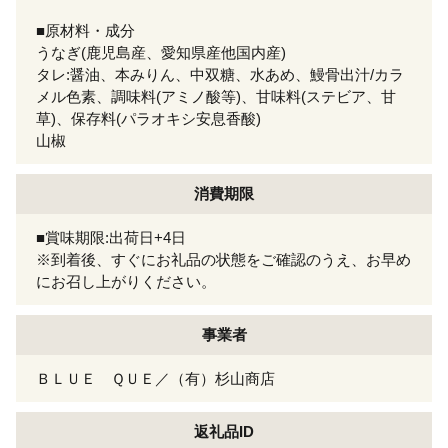
■原材料・成分
うなぎ(鹿児島産、愛知県産他国内産)
タレ:醤油、本みりん、中双糖、水あめ、鰻骨出汁/カラ
メル色素、調味料(アミノ酸等)、甘味料(ステビア、甘
草)、保存料(パラオキシ安息香酸)
山椒
消費期限
■賞味期限:出荷日+4日
※到着後、すぐにお礼品の状態をご確認のうえ、お早め
にお召し上がりください。
事業者
ＢＬＵＥ ＱＵＥ／（有）杉山商店
返礼品ID