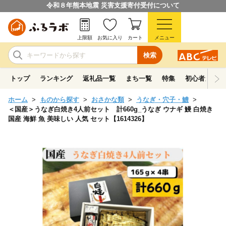
令和８年熊本地震 災害支援寄付受付について
上限額
お気に入り
カート
メニュー
検索
トップ
ランキング
返礼品一覧
まち一覧
特集
初心者ガイド
ホーム
ものから探す
おさかな類
うなぎ・穴子・鱧
＜国産＞うなぎ白焼き4人前セット 計660g_うなぎ ウナギ 鰻 白焼き
国産 海鮮 魚 美味しい 人気 セット【1614326】