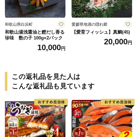
和歌山県白浜町
愛媛県地酒の隠れ郷
和歌山湯浅醤油と鰹だし香る
【愛育フィッシュ】真鯛(45)
珍味 数の子 100g×2パック
20,000
円
10,000
円
この返礼品を見た人は
こんな返礼品も見ています