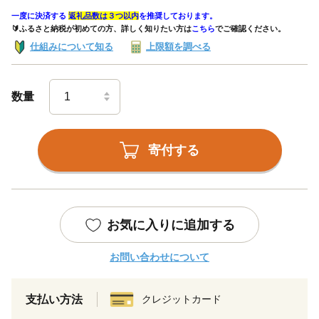
一度に決済する
返礼品数は３つ以内
を推奨しております。
🔰ふるさと納税が初めての方、詳しく知りたい方は
こちら
でご確認ください。
仕組みについて知る
上限額を調べる
数量
寄付する
お気に入りに追加する
お問い合わせについて
支払い方法
クレジットカード