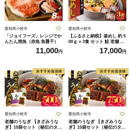
愛知県小牧市
愛知県小牧市
「ジョイフーズ」レンジでか
【ふるさと納税】釜めし 約 5
んたん焼魚（赤魚 魚醤干）
00ｇ × 3食 セット 鮭 老舗 急
速冷凍 レンチン 時短 簡単調
11,000
17,000
円
円
理 食品 加工品 海鮮 手作り
ほくほく ご飯 お弁当 おにぎ
り お茶漬け お取り寄せ お取
り寄せグルメ 愛知県 小牧市
送料無料
愛知県小牧市
愛知県小牧市
老舗のうなぎ 【きざみうな
老舗のうなぎ 【きざみうな
ぎ】10袋セット（秘伝のタレ
ぎ】15袋セット（秘伝のタレ