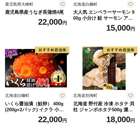
鹿児島県大崎町
北海道白糠町
鹿児島県産うなぎ長蒲焼4尾
大人気 エンペラーサーモン 9
00g 小分け 鮭 サーモン アト
22,000
円
ランティックサーモン 水産
15,000
円
庁長官賞 受賞 さけ シャケ し
ゃけ sake カルパッチョ ソテ
ー レアステーキ 人気 高級 大
満足 美味しい 贈答 生食用 刺
身 お刺身 刺し身 魚介類 海鮮
冷凍 厚切り 薄切り ふるさと
納税 ふるさとチョイス チョ
イス 北海道 白糠町
北海道白糠町
北海道別海町
いくら醤油漬（鮭卵） 400g
北海道 野付産 冷凍 ホタテ 貝
(200g×2パック) イクラ 小分
柱 ジャンボホタテ500g 濃厚
け いくら醤油漬 鮭いくら い
な旨味と甘み （ほたて ホタ
22,000
18,000
円
円
くら醤油漬け 鮭 鮭卵 ikura
テ 帆立 貝柱 ホタテ貝柱 大玉
醤油いくら 冷凍いくら いく
大粒 北海道 別海 野付 ふるさ
ら北海道 醤油鮭いくら 人気
と納税）
大好評品 北海道 白糠町