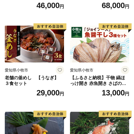
付）
付）
46,000
68,000
円
円
愛知県小牧市
愛知県小牧市
老舗の釜めし 【うなぎ】
【ふるさと納税】干物 縞ほ
３食セット
っけ開き 赤魚開き さばの開
き 魚醤干し 3種 セット 詰め
29,000
13,000
円
円
合わせ 魚 おかず 肉厚 おいし
い さば 赤魚 縞ホッケ ジョイ
フーズ 魚貝類 お取り寄せ お
取り寄せグルメ 魚醤 ナンプ
ラー 愛知県 小牧市 冷凍 送料
無料