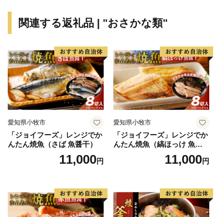
関連する返礼品 | "おさかな類"
愛知県小牧市
愛知県小牧市
「ジョイフーズ」レンジでか
「ジョイフーズ」レンジでか
んたん焼魚（さば 魚醤干）
んたん焼魚（縞ほっけ 魚醤
干）
11,000
11,000
円
円