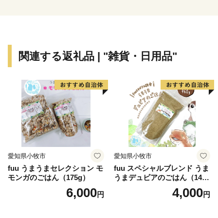
関連する返礼品 | "雑貨・日用品"
愛知県小牧市
愛知県小牧市
fuu うまうまセレクション モ
fuu スペシャルブレンド うま
モンガのごはん（175g）
うまデュビアのごはん（140
g）
6,000
4,000
円
円