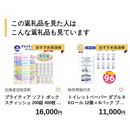
この返礼品を見た人は
こんな返礼品も見ています
北海道倶知安町
秋田県能代市
ブライティア ソフト ボック
トイレットペーパー ダブル 9
スティッシュ 200組 400枚 60
6ロール 12個 × 8パック ブラ
箱 日本製 まとめ買い ティッ
ンカ 再生紙 100％ 芯あり 日
16,000
11,000
円
円
シュ リサイクル 長持 防災 常
用品 消耗品 無香料 生活用品
備品 日用雑貨 消耗品 生活必
備蓄 秋田県 能代市 送料無料
需品 備蓄 ペーパー 紙 北海道
《能代製紙》