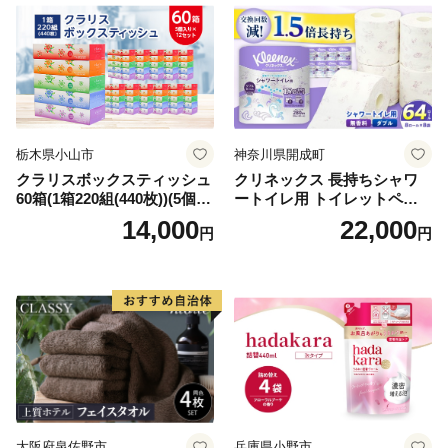
倶知安町 日用品
栃木県小山市
神奈川県開成町
クラリスボックスティッシュ
クリネックス 長持ちシャワ
60箱(1箱220組(440枚))(5個入
ートイレ用 トイレットペー
り×12セット)【1256759】
パー（ダブル）64ロール(8ロ
14,000
22,000
円
円
ール×8パック) 開成町 トイレ
ットペーパーダブル 日用品
国産 新生活 ダブル SDGs 備
蓄 防災 エコ 消耗品 生活雑貨
生活用品 無香料 トイレット
ペーパー ダブル といれっと
ぺーぱー トイレ クレシア ト
イレットペーパー [BDBH002
-1]
大阪府泉佐野市
兵庫県小野市