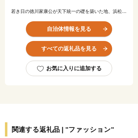
若き日の徳川家康公が天下統一の礎を築いた地、浜松。
その後も水野忠邦など歴代城主の多くが幕府の要職への
出世しました。
自治体情報を見る
近代では、世界的な研究者や技術者、音楽家や芸術家を
輩出したほか、世界に名高い多くの企業が、浜松から生
すべての返礼品を見る
まれています。
浜松市は東京と大阪のほぼ中央に位置する、人口約80万
お気に入りに追加する
人の政令指定都市。北は天竜の美林、南は遠州灘、西は
浜名湖、東は天竜川と多様な自然に恵まれた土地です。
そして、旺盛なチャレンジ精神と起業意識の高い風土に
よって、オートバイ・繊維・楽器といった産業が集積す
る「ものづくりの街」でもあります。
世界トップレベルの企業を輩出し、体験できる産業観光
関連する返礼品 | "ファッション"
施設も年々充実しています。