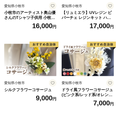
愛知県小牧市
愛知県小牧市
小牧市のアーティスト奥山優
【リュミエラ】UVレジン ビ
さんのTシャツ子供用 小牧市
バーチェ レジンキット ハン
制70周年記念
ドメイド レジンクラフト ア
16,000
17,000
円
円
クセサリーキット 手作り セ
ット レジン LEDライト
愛知県小牧市
愛知県小牧市
シルクフラワーコサージュ
ドライ風フラワーコサージュ
(ピンク系/レッド系/オレンジ
9,000
円
系/ホワイト系/イエロー系/グ
7,000
円
リーン系/ブルー系）