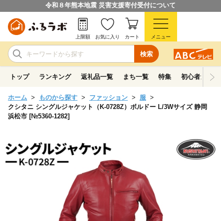
令和８年熊本地震 災害支援寄付受付について
上限額
お気に入り
カート
メニュー
検索
トップ
ランキング
返礼品一覧
まち一覧
特集
初心者ガイド
ホーム
ものから探す
ファッション
服
クシタニ シングルジャケット（K-0728Z）ボルドー L/3Wサイズ 静岡
浜松市 [№5360-1282]