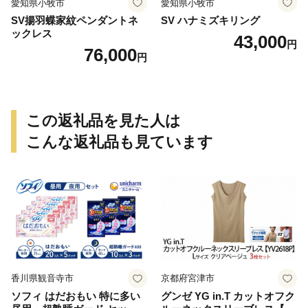
愛知県小牧市
愛知県小牧市
SV揚羽蝶家紋ペンダントネ
SV ハナミズキリング
ックレス
43,000
円
76,000
円
この返礼品を見た人は
こんな返礼品も見ています
香川県観音寺市
京都府宮津市
ソフィ はだおもい 特に多い
グンゼ YG in.T カットオフク