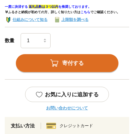
一度に決済する
返礼品数は３つ以内
を推奨しております。
🔰ふるさと納税が初めての方、詳しく知りたい方は
こちら
でご確認ください。
仕組みについて知る
上限額を調べる
数量
寄付する
お気に入りに追加する
お問い合わせについて
支払い方法
クレジットカード