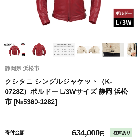
静岡県 浜松市
クシタニ シングルジャケット（K-
0728Z）ボルドー L/3Wサイズ 静岡 浜松
市 [№5360-1282]
634,000
寄付金額
在庫あり
円