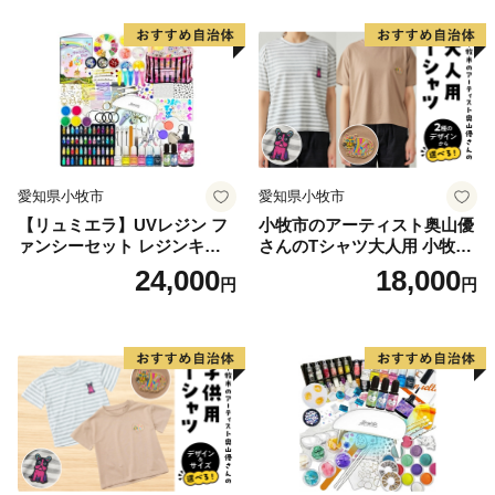
さらに豊かな自然環境と都市部の調和、温暖な気候、魅
力ある食文化などにより、近年、観光地としての人気も
高まっています。
愛知県小牧市
愛知県小牧市
【リュミエラ】UVレジン フ
小牧市のアーティスト奥山優
ァンシーセット レジンキッ
さんのTシャツ大人用 小牧市
ト ハンドメイド レジンクラ
制70周年記念
24,000
18,000
円
円
フト アクセサリーキット 手
作り セット レジン LEDライ
ト