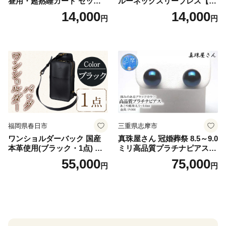
昼用・超熟睡ガード セット
ルーネックスリーブレス【Y
羽付き ナプキン 生理用品 サ
V2618P】Lサイズ クリアベ
14,000
14,000
円
円
ニタリー ユニ・チャーム
ージュ3枚セット [№5716-04
32]
福岡県春日市
三重県志摩市
ワンショルダーバック 国産
真珠屋さん 冠婚葬祭 8.5～9.0
本革使用(ブラック・1点) 鞄
ミリ高品質プラチナピアス P
バック バッグ カバン レザー
t900 志摩産アコヤ真珠 ブラ
55,000
75,000
円
円
国産 日本製 牛革 黒 革 革製
ックパール 黒真珠
品 手作り 男性 女性 レディー
ス メンズ【ksg1307-bk】【Z
enis】