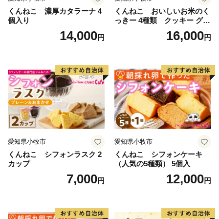
くんねこ 濃厚カタラーナ 4
くんねこ おいしいお米のく
個入り
っきー 4種類 クッキー グル
テンフリー
14,000
16,000
円
円
愛知県小牧市
愛知県小牧市
くんねこ シフォンラスク 2
くんねこ シフォンケーキ
カップ
（人気の5種類） 5個入
7,000
12,000
円
円