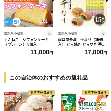
愛知県小牧市
愛知県小牧市
くんねこ シフォンケーキ
両口屋是清 千なり（15個
（プレーン） 5個入
入） どら焼き どらやき 手土
産 お土産 土産 丹波大納言小
11,000
17,000
円
円
豆 抹茶 林檎 りんご 慶事 お
祝い 法事 法要 詰め合わせ お
取り寄せ 瓢箪 豊臣秀吉 焼印
個包装 贈り物 老舗 お茶菓子
この自治体のおすすめの返礼品