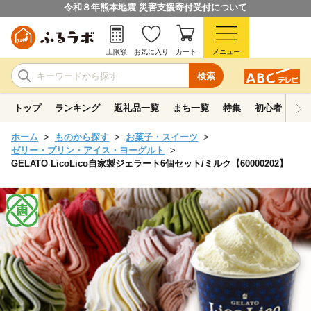
令和８年熊本地震 災害支援寄付受付について
上限額
お気に入り
カート
メニュー
検索
トップ
ランキング
返礼品一覧
まち一覧
特集
初心者ガイド
ホーム
ものから探す
お菓子・スイーツ
ゼリー・プリン・アイス・ヨーグルト
GELATO LicoLico自家製ジェラート6個セット/ミルク【60000202】