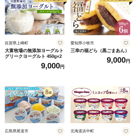
佐賀県上峰町
愛知県小牧市
大富牧場の無添加ヨーグルト
三幸の福どら（黒ごまあん）
グリークヨーグルト 450g×2
9,000
円
9,000
円
広島県尾道市
北海道浜中町