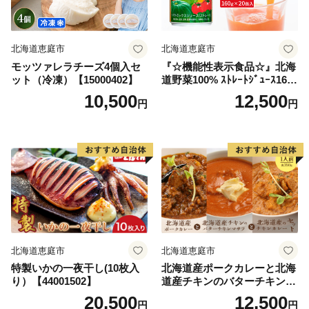
北海道恵庭市
北海道恵庭市
モッツァレラチーズ4個入セ
『☆機能性表示食品☆』北海
ット（冷凍）【15000402】
道野菜100% ｽﾄﾚｰﾄｼﾞｭｰｽ160
g×20缶入【06001002】
10,500
12,500
円
円
北海道恵庭市
北海道恵庭市
特製いかの一夜干し(10枚入
北海道産ポークカレーと北海
り）【44001502】
道産チキンのバターチキンマ
サラと北海道産のチキンカレ
20,500
12,500
円
円
ーセット（各350g×1人前）