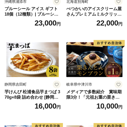
沖縄県浦添市
北海道別海町
ブルーシール アイス ギフト
べつかいのアイスクリーム屋
18個（12種類）| ブルーシー
さんプレミアムミルクリッチ
ルアイス ブルーシールアイ
12個（AP-01）（ 北海道アイ
23,000
22,000
円
円
スクリーム 着日指定可能 送
ス 北海道産アイス アイス ア
料無料 ジェラート 沖縄県 バ
イススイーツ アイスクリー
ースデー 贈り物 プレゼント
ム 北海道産アイスクリーム
誕生日 カップ 詰め合わせ バ
道産アイス 道産アイスクリ
ラエティ | バニラ チョコレー
ーム ギフト 詰合せ 詰め合わ
ト ストロベリー ピスタチオ
せ ふるさと納税 ）
バニラ＆クッキー ウベ 沖縄
紅イモ 塩ちんすこう 沖縄シ
ークヮーサー 沖縄黒糖 琉球
ロイヤルミルクティ 沖縄パ
イン
静岡県吉田町
岐阜県中津川市
芋けんぴ 松浦食品芋まつば 3
メディアで多数紹介 賞味期
70g×8袋 詰め合わせ [静岡伊
限3分！「元祖お重の栗きん
勢丹(松浦食品) 静岡県 吉田町
とんモンブラン」 【未来の
16,000
10,000
円
円
22424274] 芋ケンピ セット
ご褒美】スイーツ 栗 モンブ
小袋 個包装 小分け
ラン くりきんとん デザート
ご褒美 お取り寄せ くり お菓
子 菓子 F4N-2298