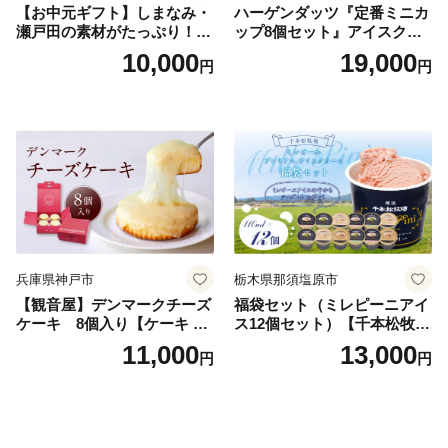
【お中元ギフト】しまなみ・
ハーゲンダッツ『定番ミニカ
瀬戸田の素材がたっぷり！ジ
ップ8個セット』アイスクリ
ェラート8個
ーム アイス スイーツ デザー
10,000
19,000
円
円
ト_H0016-104
兵庫県神戸市
栃木県那須塩原市
【観音屋】デンマークチーズ
福袋セット（ミレピーニアイ
ケーキ 8個入り【ケーキ チ
ス12個セット）【千本松牧
ーズケーキ 人気スイーツ お
場】 ns025-014-12 【デザー
11,000
13,000
円
円
すすめスイーツ 神戸スイー
ト 詰め合わせ ギフト】
ツ 新感覚チーズケーキ おす
すめケーキ 兵庫県 神戸市 D0
910-17】