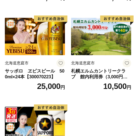
【65001602】
北海道恵庭市
北海道恵庭市
サッポロ ヱビスビール 50
札幌エルムカントリークラ
0ml×24本【300070223】
ブ 館内利用券（3,000円
分）【26000101】
25,000
10,500
円
円