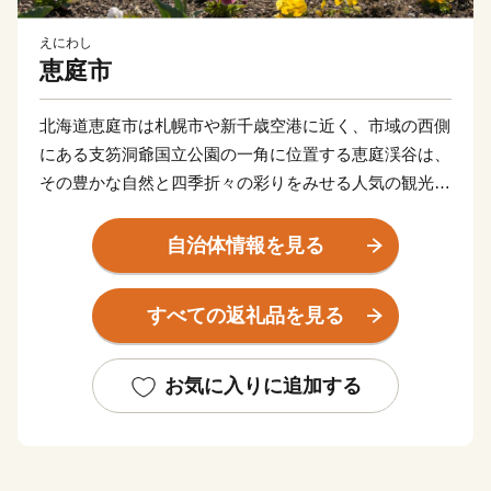
えにわし
恵庭市
北海道恵庭市は札幌市や新千歳空港に近く、市域の西側
にある支笏洞爺国立公園の一角に位置する恵庭渓谷は、
その豊かな自然と四季折々の彩りをみせる人気の観光ス
ポット。
花づくりが盛んで、個人の庭を開放したオープンガーデ
自治体情報を見る
ンに全国各地からたくさんの方が見学に訪れています。
読書活動も盛んで、全国に先駆けて実施したブックスタ
すべての返礼品を見る
ート事業など、読書のまちづくりにも力を入れていま
す。
豊かな水資源を求め、大手ビール工場（サッポロビール
お気に入りに追加する
北海道工場）など食品関連企業の立地が進んでいます。
恵庭市が目指す将来都市像は「花・水・緑 人がつなが
り夢ふくらむまち えにわ」。