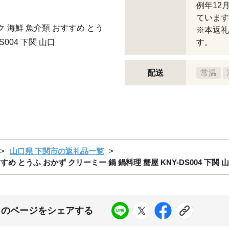
例年12
ています
ク 海鮮 魚介類 おすすめ とう
※本返礼
S004 下関 山口
す。
配送
常温
山口県 下関市の返礼品一覧
すすめ とうふ おかず クリーミー 鍋 鍋料理 蟹屋 KNY-DS004 下関
このページをシェアする