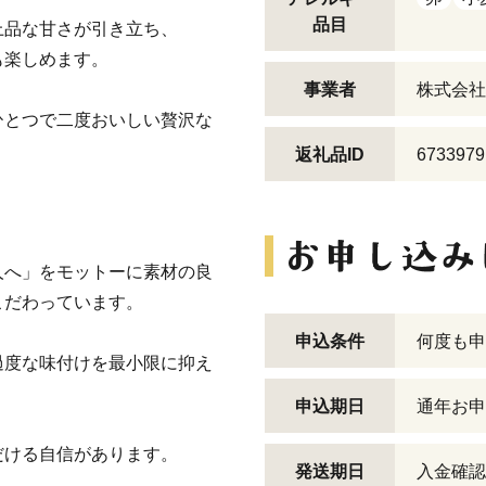
品目
上品な甘さが引き立ち、
も楽しめます。
事業者
株式会社
ひとつで二度おいしい贅沢な
返礼品ID
6733979
人へ」をモットーに素材の良
こだわっています。
申込条件
何度も申
過度な味付けを最小限に抑え
申込期日
通年お申
だける自信があります。
発送期日
入金確認