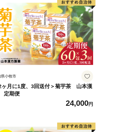
知県小牧市
2ヶ月に1度、3回送付＞菊芋茶 山本漢
 定期便
24,000
円