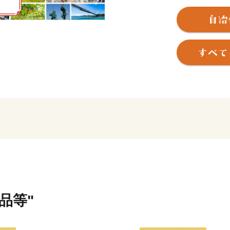
歴史では源平壇ノ浦の合戦
争、
高杉晋作の功山寺挙兵など
てきました。
幕末以降の繁栄と関門トン
「関門“ノスタルジック”海
て
日本遺産に認定されていま
また、有名な宮本武蔵と佐
市です。
美肌の湯が楽しめる温泉、
はじめ、
くじら・あんこう・のどぐ
ています。
品等"