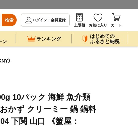
検索
ログイン・会員登録
上限額
お気に入り
カート
はじめての
ランキング
ーン
ふるさと納税
KNY》
00g 10パック 海鮮 魚介類
おかず クリーミー 鍋 鍋料
004 下関 山口 《蟹屋：