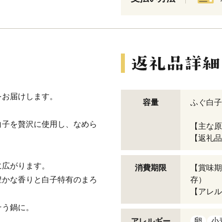
をお届けします。
容量
ふぐ白子豆
白子を贅沢に使用し、なめら
【主な原
【返礼品C
に広がります。
消費期限
【賞味期
豊かな香りと白子特有のまろ
存）
【アレル
そう鍋に。
卵
小
アレルギー