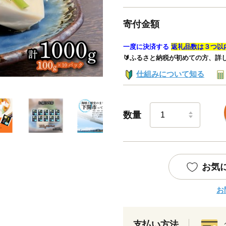
寄付金額
一度に決済する
返礼品数は３つ以
🔰ふるさと納税が初めての方、詳
仕組みについて知る
数量
お気
お
支払い方法