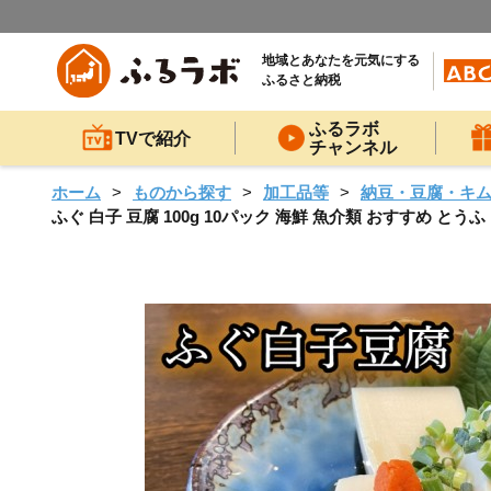
地域とあなたを元気にする
ふるさと納税
ふるラボ
TVで紹介
チャンネル
ホーム
ものから探す
加工品等
納豆・豆腐・キ
ふぐ 白子 豆腐 100g 10パック 海鮮 魚介類 おすすめ とうふ