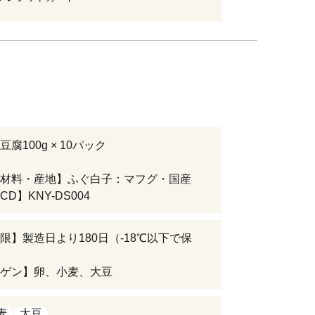
腐100g × 10パック
材料・産地】ふぐ白子：マフグ・国産
D】KNY-DS004
限】製造日より180日（-18℃以下で保
ゲン】卵、小麦、大豆
麦
大豆