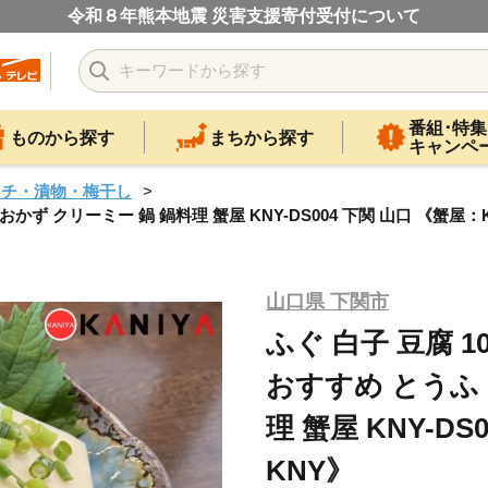
令和８年熊本地震 災害支援寄付受付について
番組･特集
ものから探す
まちから探す
キャンペ
ムチ・漬物・梅干し
 おかず クリーミー 鍋 鍋料理 蟹屋 KNY-DS004 下関 山口 《蟹屋：
山口県 下関市
ふぐ 白子 豆腐 1
おすすめ とうふ 
理 蟹屋 KNY-DS
KNY》