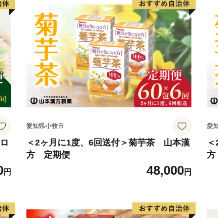
愛知県小牧市
愛
ジロ
＜2ヶ月に1度、6回送付＞菊芋茶 山本漢
＜
方 定期便
方
0
48,000
円
円