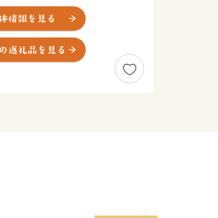
、明治維新のきっかけっとなった下関戦
、日本史の転換期にたびたび舞台になっ
ネル開通に繋がるストーリーは、
峡～時の停車場、近代化の記憶～」とし
す。
々木小次郎の決闘の舞台・巌流島も下関
食では下関を代表する味覚であるふぐを
ろ・うに・いかなど多彩な魅力にあふれ