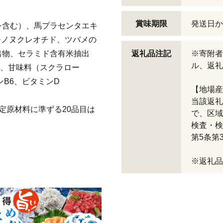
賞味期限
発送日か
を含む）、馬プラセンタエキ
モノヌクレオチド、ツバメの
出物、セラミド含有米抽出
返礼品注記
※寄附者
ル、返礼
料、甘味料（スクラロー
B6、ビタミンD
【地場産
当該返礼
定原材料に準ずる20品目は
で、区域
検査・検
第5条第
※返礼品コ