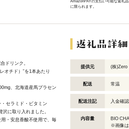
AmazonPAYの支払い可能な返礼
に限られます。
配合ドリンク。
提供元
(株)Zero
レオチド）"を1本あたり
配送
常温
00mg、北海道産馬プラセン
配送注記
入金確認
ン・セラミド・ビタミン
を贅沢に取り入れました。
内容量
BIO CH
使用・安息香酸不使用で、毎
※画像は