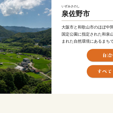
いずみさのし
泉佐野市
大阪市と和歌山市のほぼ中
国定公園に指定された和泉
まれた自然環境にあるまち
ンスよく栄えてきましたが
増加とともに、商業・サー
関空によるインパクトを最
市として、21世紀にふさわ
取り組んでいます。