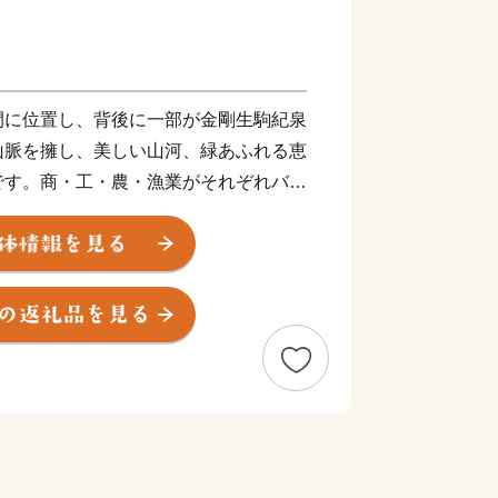
間に位置し、背後に一部が金剛生駒紀泉
山脈を擁し、美しい山河、緑あふれる恵
です。商・工・農・漁業がそれぞれバラ
、関西国際空港の開港などに伴う人口の
ビス業が盛んになっています。
大限に活用し、世界と日本を結ぶ玄関都
しい国際都市をめざしてまちづくりに