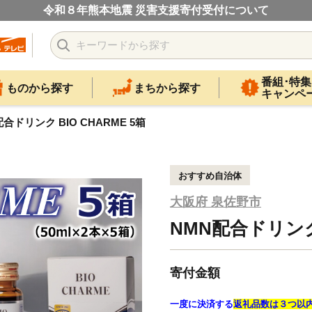
令和８年熊本地震 災害支援寄付受付について
番組･特集
ものから探す
まちから探す
キャンペ
合ドリンク BIO CHARME 5箱
おすすめ自治体
大阪府 泉佐野市
NMN配合ドリンク 
寄付金額
一度に決済する
返礼品数は３つ以