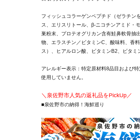
フィッシュコラーゲンペプチド（ゼラチン
ス、エリスリトール、β-ニコチンアミド・
巣粉末、プロテオグリカン含有鮭鼻軟骨抽
物、エラスチン／ビタミンC、酸味料、香
ス）、ヒアルロン酸、ビタミンB2、ビタミン
アレルギー表示：特定原材料8品目および特
使用していません。
＼泉佐野市人気の返礼品をPickUp／
■泉佐野市の納得！海鮮巡り