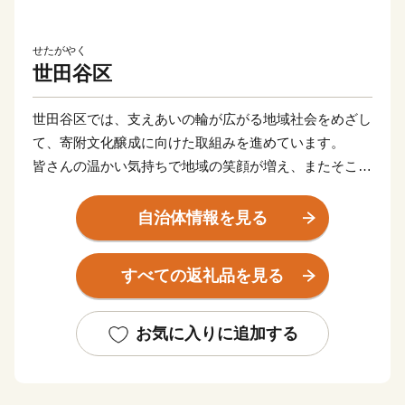
せたがやく
世田谷区
世田谷区では、支えあいの輪が広がる地域社会をめざし
て、寄附文化醸成に向けた取組みを進めています。
皆さんの温かい気持ちで地域の笑顔が増え、またそこか
ら新たな善意が生まれていく。そのような社会をめざし
ています。
自治体情報を見る
ふるさと納税制度は、「生まれ育ったふるさとに貢献で
すべての返礼品を見る
きる制度」、「自分の意思で応援したい自治体を選ぶこ
とができる制度」として創設されました。（総務省「ふ
るさと納税ポータルサイト」より）。
お気に入りに追加する
頂いた寄附によって、子育てを支える、みどりを守る、
高齢者の生活を助ける等、寄附先の自治体のさまざまな
取組みが支えられています。皆さまの寄附は、そのまち