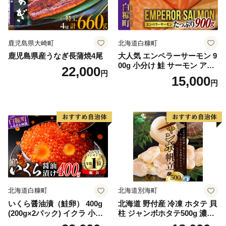
鹿児島県大崎町
北海道白糠町
鹿児島県産うなぎ長蒲焼4尾
大人気 エンペラーサーモン 9
00g 小分け 鮭 サーモン アト
22,000
円
ランティックサーモン 水産
15,000
円
庁長官賞 受賞 さけ シャケ し
ゃけ sake カルパッチョ ソテ
ー レアステーキ 人気 高級 大
満足 美味しい 贈答 生食用 刺
身 お刺身 刺し身 魚介類 海鮮
冷凍 厚切り 薄切り ふるさと
納税 ふるさとチョイス チョ
イス 北海道 白糠町
北海道白糠町
北海道別海町
いくら醤油漬（鮭卵） 400g
北海道 野付産 冷凍 ホタテ 貝
(200g×2パック) イクラ 小分
柱 ジャンボホタテ500g 濃厚
け いくら醤油漬 鮭いくら い
な旨味と甘み （ほたて ホタ