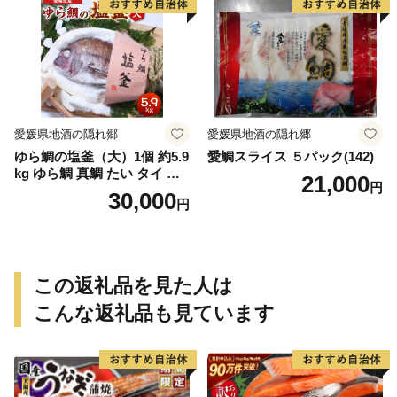
送料無料
ラー 愛知県 小牧市 冷凍 送料
無料
愛媛県地酒の隠れ郷
愛媛県地酒の隠れ郷
ゆら鯛の塩釜（大）1個 約5.9
愛鯛スライス ５パック(142)
kg ゆら鯛 真鯛 たい タイ 鯛
21,000
円
塩釜焼き 塩釜 魚 魚介類 海鮮
30,000
円
祝い事 お祝い ハレの日 食品
冷蔵 宝水産 国産 由良半島 愛
媛県【えひめの町（超）推
し！（愛南町）】(295)
この返礼品を見た人は
こんな返礼品も見ています