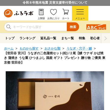
令和８年熊本地震 災害支援寄付受付について
上限額
お気に入り
カート
メニュー
検索
トップ
ランキング
返礼品一覧
まち一覧
特集
初心者ガイド
ホーム
ものから探す
おさかな類
うなぎ・穴子・鱧
【世田谷 宮川】うなぎの二色蒲焼セット(松) /２尾【鰻 ウナギ かば焼
き 蒲焼き うな重 ひつまぶし 国産 ギフト プレゼント 贈り物 ご褒美 東
京都 世田谷】