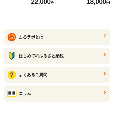
22,000
18,000
円
円
くら醤油漬け 鮭 鮭卵 ikura
テ 帆立 貝柱 ホタテ貝柱 大玉
醤油いくら 冷凍いくら いく
大粒 北海道 別海 野付 ふるさ
ら北海道 醤油鮭いくら 人気
と納税）
大好評品 北海道 白糠町
ふるラボとは
はじめてのふるさと納税
よくあるご質問
コラム