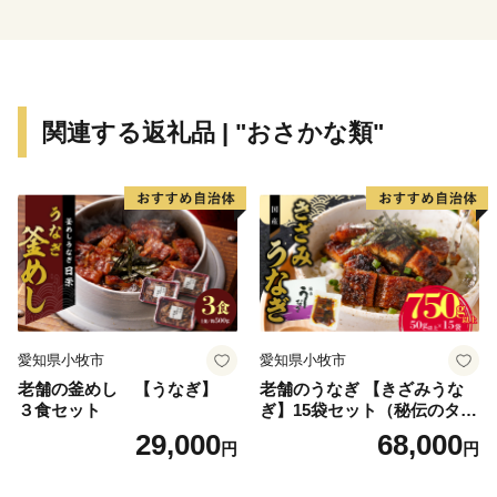
をつくることに繋がるのです。
皆さまに、世田谷区のこの取組みに寄附をしたいと思っ
て頂けた、そのお気持ちが、世田谷を豊かにすることに
関連する返礼品 | "おさかな類"
繋がり、地域に幸せの輪を広げることができます。
世田谷区では、福祉・子ども・みどりなど12の基金を中
心に寄附先を選んでいただいています。皆さまに、興味
のある取組みを選んでいただき、その善意が積み重なっ
て、取組みが進み、世田谷のまち全体が豊かになってい
く。そんな素敵な未来につながるよう、ふるさと納税制
度を活用し、よりよいまちづくりを進めます。
愛知県小牧市
愛知県小牧市
皆さんの善意で地域に幸せの輪を広げることができるよ
老舗の釜めし 【うなぎ】
老舗のうなぎ 【きざみうな
う、ご支援をお願いします。
３食セット
ぎ】15袋セット（秘伝のタレ
付）
29,000
68,000
円
円