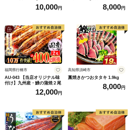
帆立 貝柱 海鮮 魚介類 刺身
10,000
8,000
円
円
大粒 天然 海鮮 ランキング 大
人気 人気 おすすめ 訳あり ）
福岡県行橋市
高知県須崎市
AU-043 【当店オリジナル味
藁焼きかつおタタキ 1.9kg
付け】九州産・鰻の蒲焼２尾
8,000
円
12,000
円