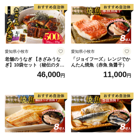
愛知県小牧市
愛知県小牧市
老舗のうなぎ 【きざみうな
「ジョイフーズ」レンジでか
ぎ】10袋セット（秘伝のタレ
んたん焼魚（赤魚 魚醤干）
付）
46,000
11,000
円
円