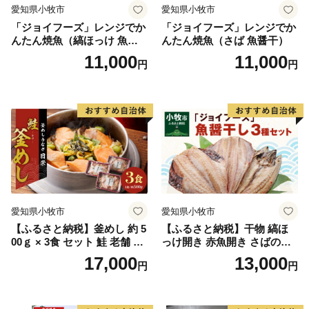
愛知県小牧市
愛知県小牧市
「ジョイフーズ」レンジでか
「ジョイフーズ」レンジでか
んたん焼魚（縞ほっけ 魚醤
んたん焼魚（さば 魚醤干）
干）
11,000
11,000
円
円
愛知県小牧市
愛知県小牧市
【ふるさと納税】釜めし 約 5
【ふるさと納税】干物 縞ほ
00ｇ × 3食 セット 鮭 老舗 急
っけ開き 赤魚開き さばの開
速冷凍 レンチン 時短 簡単調
き 魚醤干し 3種 セット 詰め
17,000
13,000
円
円
理 食品 加工品 海鮮 手作り
合わせ 魚 おかず 肉厚 おいし
ほくほく ご飯 お弁当 おにぎ
い さば 赤魚 縞ホッケ ジョイ
り お茶漬け お取り寄せ お取
フーズ 魚貝類 お取り寄せ お
り寄せグルメ 愛知県 小牧市
取り寄せグルメ 魚醤 ナンプ