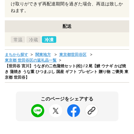
け取りができず再配達期間を過ぎた場合、再送は致しか
ねます。
配送
常温
冷蔵
冷凍
まちから探す
関東地方
東京都世田谷区
東京都 世田谷区の返礼品一覧
【世田谷 宮川】うなぎの二色蒲焼セット(松) /２尾【鰻 ウナギ かば焼
き 蒲焼き うな重 ひつまぶし 国産 ギフト プレゼント 贈り物 ご褒美 東
京都 世田谷】
このページをシェアする