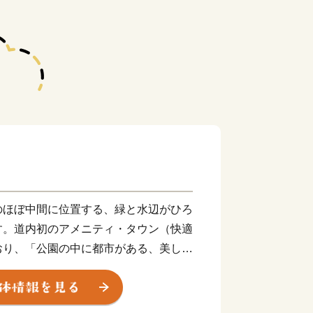
のほぼ中間に位置する、緑と水辺がひろ
す。道内初のアメニティ・タウン（快適
おり、「公園の中に都市がある、美しい
ます。
いことから、国道12号沿いを中心と
スイートロード」と呼び、「すながわス