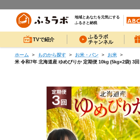
地域とあなたを元気にする
ふるさと納税
ふるラボ
TVで紹介
チャンネル
ホーム
ものから探す
お米・パン
お米
米 令和7年 北海道産 ゆめぴりか 定期便 10kg (5kg×2袋) 3