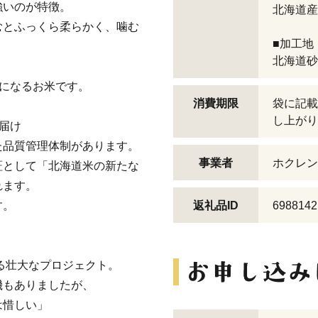
強いのが特徴。
北海道産
むとふっくら柔らかく、噛む
■加工地
北海道砂
」
”になるお米です。
消費期限
袋に記載
し上がり
届け
た品質管理体制があります。
事業者
ホクレン
証として「北海道米の新たな
れます。
す。
返礼品ID
6988142
する壮大なプロジェクト。
機もありましたが、
は惜しい」