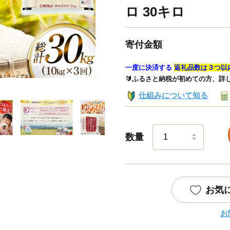
ロ 30キロ
寄付金額
一度に決済する
返礼品数は３つ以
🔰ふるさと納税が初めての方、詳
仕組みについて知る
数量
お気
お