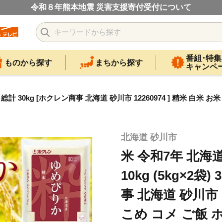
令和８年熊本地震 災害支援寄付受付について
番組･特集
ものから探す
まちから探す
キャンペ
回 総計 30kg [ホクレン商事 北海道 砂川市 12260974 ] 精米 白米
北海道 砂川市
米 令和7年 北海
10kg (5kg×2袋
事 北海道 砂川市 1
こめ コメ ご飯 