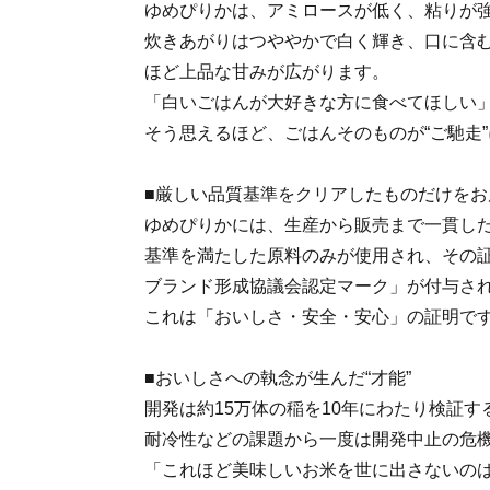
ゆめぴりかは、アミロースが低く、粘りが
炊きあがりはつややかで白く輝き、口に含
ほど上品な甘みが広がります。
「白いごはんが大好きな方に食べてほしい
そう思えるほど、ごはんそのものが“ご馳走
■厳しい品質基準をクリアしたものだけをお
ゆめぴりかには、生産から販売まで一貫し
基準を満たした原料のみが使用され、その
ブランド形成協議会認定マーク」が付与さ
これは「おいしさ・安全・安心」の証明で
■おいしさへの執念が生んだ“才能”
開発は約15万体の稲を10年にわたり検証
耐冷性などの課題から一度は開発中止の危
「これほど美味しいお米を世に出さないの