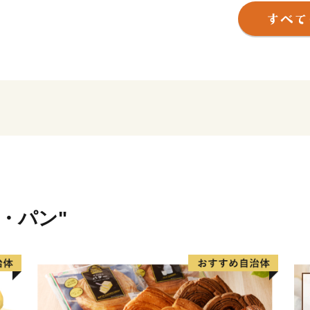
イーツ」を地域ブランドと
砂川市立病院は、中空知２
医療機関である救命センタ
圏域全体の中核病院として
米・パン"