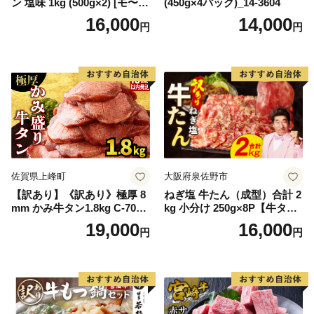
ン 塩味 1kg (500g×2) [モ〜ラ
(450g×4パック)_14-3604
ンド 宮城県 気仙沼市 205646
16,000
14,000
円
円
60] 肉 牛肉 精肉 牛たん 牛タ
ン塩 牛たん塩 冷凍 焼肉 BB
Q アウトドア バーベキュー
厚切り タン
佐賀県上峰町
大阪府泉佐野市
【訳あり】《訳あり》極厚 8
ねぎ塩 牛たん（成型）合計 2
mm かみ牛タン1.8kg C-709-
kg 小分け 250g×8P【牛タン
AS
牛肉 焼肉用 薄切り 訳あり サ
19,000
16,000
円
円
イズ不揃い】