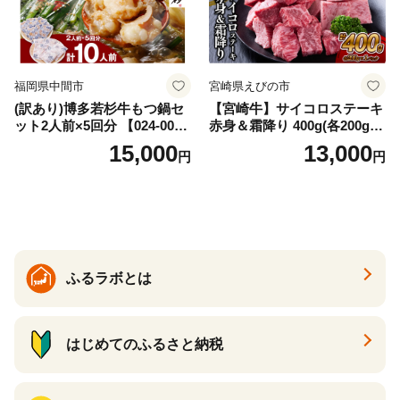
福岡県中間市
宮崎県えびの市
(訳あり)博多若杉牛もつ鍋セ
【宮崎牛】サイコロステーキ
ット2人前×5回分 【024-002
赤身＆霜降り 400g(各200g×
7】
１P 計2P) 真空パック 冷凍
15,000
13,000
円
円
ふるラボとは
はじめてのふるさと納税