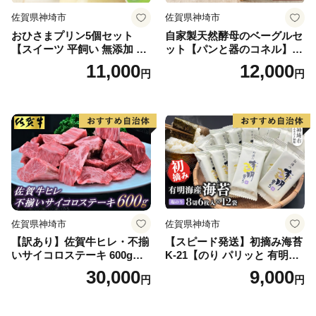
佐賀県神埼市
佐賀県神埼市
おひさまプリン5個セット
自家製天然酵母のベーグルセ
【スイーツ 平飼い 無添加 有
ット【パンと器のコネル】
精卵 ミルン牧場 牛乳 プリン
【パンと器のコネル もっち
11,000
12,000
円
円
県 プリンマップ】(H073108)
りベーグル 国産小麦 パン 自
家製 天然酵母 玄米麹 朝食 お
やつ】(H094113)
佐賀県神埼市
佐賀県神埼市
【訳あり】佐賀牛ヒレ・不揃
【スピード発送】初摘み海苔
いサイコロステーキ 600g
K-21【のり パリッと 有明海
【訳あり 牛肉 牛 佐賀牛 不揃
産 旨味 塩味 味付 焼き 極上
30,000
9,000
円
円
い ヒレ 切り落とし 600g】(H
絶品 無添加 ミネラル 天然
065121)
塩】(H029126)