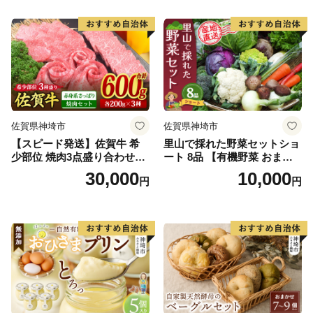
佐賀県神埼市
佐賀県神埼市
【スピード発送】佐賀牛 希
里山で採れた野菜セットショ
少部位 焼肉3点盛り合わせ
ート 8品 【有機野菜 おまか
【赤身系さっぱり】600g（2
せ野菜セット イタリア野菜
30,000
10,000
円
円
00g×3種）A5 A4【希少 国産
西洋野菜】(H078101)
和牛 牛肉 肉 牛 焼肉】(H085
141)