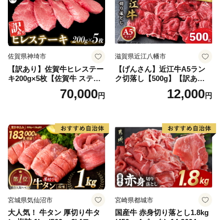
佐賀県神埼市
滋賀県近江八幡市
【訳あり】佐賀牛ヒレステー
【げんさん】近江牛A5ラン
キ200g×5枚【佐賀牛 ステー
ク切落し【500g】【訳あり】
キ ブランド肉 ヒレ肉 フィレ
【DG12W】
70,000
12,000
円
円
肉 ジューシー ヘルシー】(H0
65175)
宮城県気仙沼市
宮崎県都城市
大人気！ 牛タン 厚切り牛タ
国産牛 赤身切り落とし1.8kg