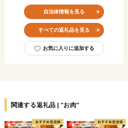
平野からなる穀倉地帯となっています。
市内には吉野ヶ里遺跡や歴史的建造物、神社などの多
自治体情報を見る
くの歴史的、文化的遺産があり、様々な郷土芸能や伝統
行事が継承され、地域文化として形成されています。
すべての返礼品を見る
お気に入りに追加する
関連する返礼品 | "お肉"