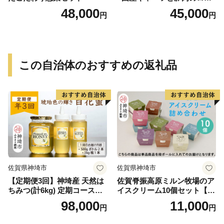
ルキャベツ（6P入り）
48,000
45,000
円
円
この自治体のおすすめの返礼品
佐賀県神埼市
佐賀県神埼市
【定期便3回】神埼産 天然は
佐賀脊振高原ミルン牧場のア
ちみつ(計6kg) 定期コースH
イスクリーム10個セット【手
【国産 神埼産 おすすめ 無添
作り 濃厚 生乳 ミルク バニラ
98,000
11,000
円
円
加 贈り物 定期便】(H049133)
抹茶 チョコ ストロベリー ラ
ムレーズン】(H102122)