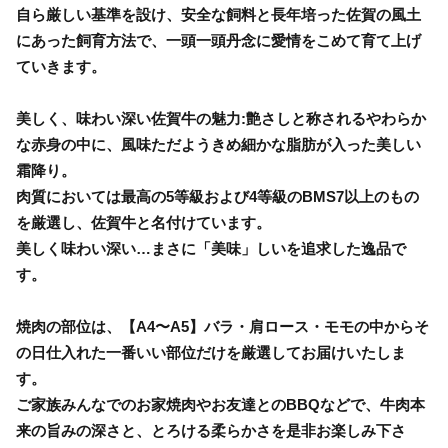
自ら厳しい基準を設け、安全な飼料と長年培った佐賀の風土
にあった飼育方法で、一頭一頭丹念に愛情をこめて育て上げ
ていきます。
美しく、味わい深い佐賀牛の魅力:艶さしと称されるやわらか
な赤身の中に、風味ただようきめ細かな脂肪が入った美しい
霜降り。
肉質においては最高の5等級および4等級のBMS7以上のもの
を厳選し、佐賀牛と名付けています。
美しく味わい深い…まさに「美味」しいを追求した逸品で
す。
焼肉の部位は、【A4〜A5】バラ・肩ロース・モモの中からそ
の日仕入れた一番いい部位だけを厳選してお届けいたしま
す。
ご家族みんなでのお家焼肉やお友達とのBBQなどで、牛肉本
来の旨みの深さと、とろける柔らかさを是非お楽しみ下さ