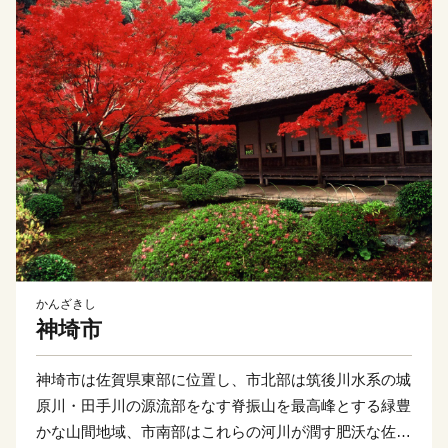
かんざきし
神埼市
神埼市は佐賀県東部に位置し、市北部は筑後川水系の城
原川・田手川の源流部をなす脊振山を最高峰とする緑豊
かな山間地域、市南部はこれらの河川が潤す肥沃な佐賀