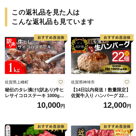
この返礼品を見た人は
こんな返礼品も見ています
佐賀県上峰町
佐賀県神埼市
秘伝のタレ漬け!(訳あり)牛ヒ
【14日以内発送！数量限定】
レサイコロステーキ 1000g
佐賀牛入り ハンバーグ 22個
【B-1098-AS】
2.6kg(120g×22個)【佐賀牛
10,000
12,000
円
円
黒毛和牛 ブランド牛 九州 ハ
ンバーグ 牛肉 豚肉 国産 お弁
当 おかず 惣菜 おすすめ 人
気】(H083106)