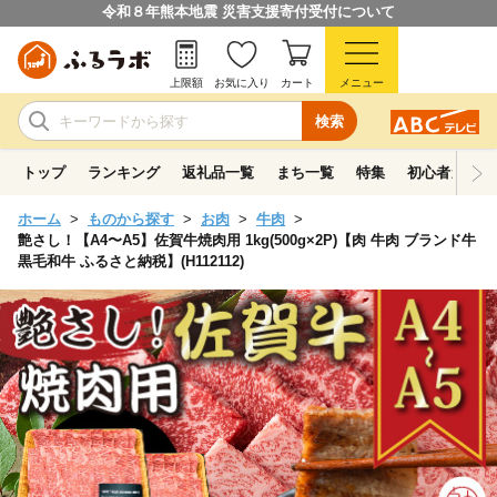
令和８年熊本地震 災害支援寄付受付について
上限額
お気に入り
カート
メニュー
検索
トップ
ランキング
返礼品一覧
まち一覧
特集
初心者ガイド
ホーム
ものから探す
お肉
牛肉
艶さし！【A4〜A5】佐賀牛焼肉用 1kg(500g×2P)【肉 牛肉 ブランド牛
黒毛和牛 ふるさと納税】(H112112)