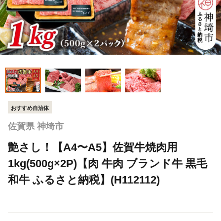
おすすめ自治体
佐賀県 神埼市
艶さし！【A4〜A5】佐賀牛焼肉用
1kg(500g×2P)【肉 牛肉 ブランド牛 黒毛
和牛 ふるさと納税】(H112112)