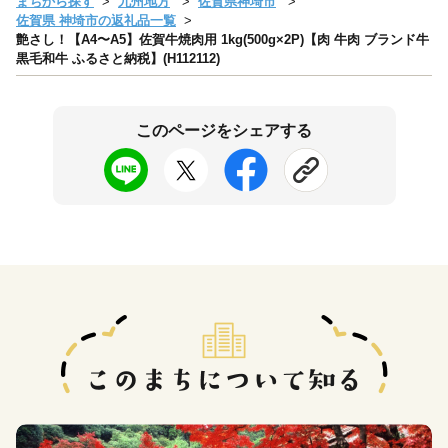
まちから探す
九州地方
佐賀県神埼市
佐賀県 神埼市の返礼品一覧
艶さし！【A4〜A5】佐賀牛焼肉用 1kg(500g×2P)【肉 牛肉 ブランド牛
黒毛和牛 ふるさと納税】(H112112)
このページをシェアする