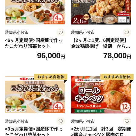
愛知県小牧市
愛知県小牧市
<6ヶ月定期便>国産豚で作っ
【2ヶ月に1度、6回定期便】
たこだわり惣菜セット
金匠鶏唐揚げ 塩麹 からあ
げ
96,000
78,000
円
円
愛知県小牧市
愛知県小牧市
<3ヵ月定期便>国産豚で作っ
<2か月に1回 計3回 定期便
たこだわり惣菜セット
>国産キャベツと豚肉のロー