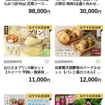
ちみつ(計6kg) 定期コースH
少部位 焼肉3点盛り合わせ
【国産 神埼産 おすすめ 無添
【赤身系さっぱり】600g（2
98,000
30,000
円
円
加 贈り物 定期便】(H049133)
00g×3種）A5 A4【希少 国産
和牛 牛肉 肉 牛 焼肉】(H085
141)
佐賀県神埼市
佐賀県神埼市
おひさまプリン5個セット
自家製天然酵母のベーグルセ
【スイーツ 平飼い 無添加 有
ット【パンと器のコネル】
精卵 ミルン牧場 牛乳 プリン
【パンと器のコネル もっち
11,000
12,000
円
円
県 プリンマップ】(H073108)
りベーグル 国産小麦 パン 自
家製 天然酵母 玄米麹 朝食 お
やつ】(H094113)