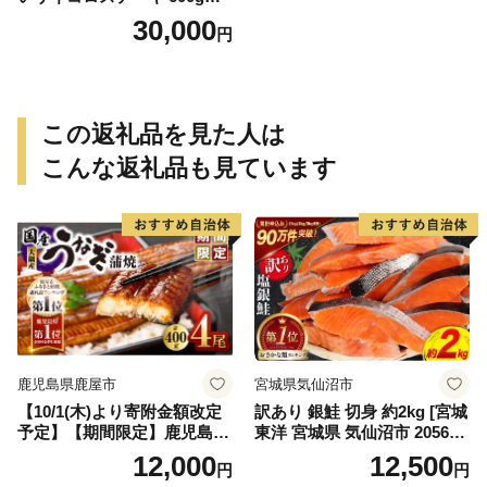
【訳あり 牛肉 牛 佐賀牛 不揃
30,000
円
い ヒレ 切り落とし 600g】(H
065121)
この返礼品を見た人は
こんな返礼品も見ています
鹿児島県鹿屋市
宮城県気仙沼市
【10/1(木)より寄附金額改定
訳あり 銀鮭 切身 約2kg [宮城
予定】【期間限定】鹿児島県
東洋 宮城県 気仙沼市 205649
大隅産うなぎ蒲焼4尾（400
91] 鮭 魚介類 海鮮 訳アリ 規
12,000
12,500
円
円
g） KN007-023
格外 不揃い さけ サケ 鮭切身