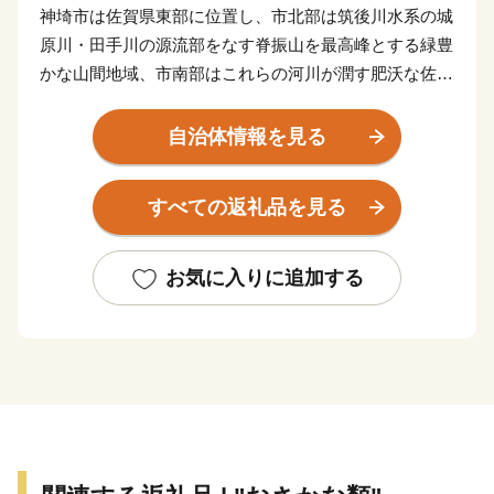
神埼市は佐賀県東部に位置し、市北部は筑後川水系の城
原川・田手川の源流部をなす脊振山を最高峰とする緑豊
かな山間地域、市南部はこれらの河川が潤す肥沃な佐賀
平野からなる穀倉地帯となっています。
市内には吉野ヶ里遺跡や歴史的建造物、神社などの多
自治体情報を見る
くの歴史的、文化的遺産があり、様々な郷土芸能や伝統
行事が継承され、地域文化として形成されています。
すべての返礼品を見る
お気に入りに追加する