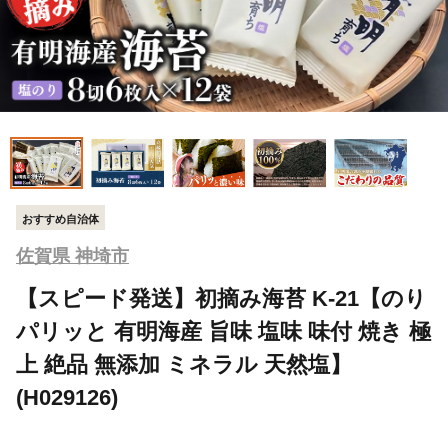
おすすめ自治体
佐賀県 神埼市
【スピード発送】初摘み海苔 K-21【のり
パリッと 有明海産 旨味 塩味 味付 焼き 極
上 絶品 無添加 ミネラル 天然塩】
(H029126)