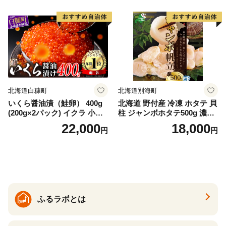
ー レアステーキ 人気 高級 大
満足 美味しい 贈答 生食用 刺
身 お刺身 刺し身 魚介類 海鮮
冷凍 厚切り 薄切り ふるさと
納税 ふるさとチョイス チョ
イス 北海道 白糠町
北海道白糠町
北海道別海町
いくら醤油漬（鮭卵） 400g
北海道 野付産 冷凍 ホタテ 貝
(200g×2パック) イクラ 小分
柱 ジャンボホタテ500g 濃厚
け いくら醤油漬 鮭いくら い
な旨味と甘み （ほたて ホタ
22,000
18,000
円
円
くら醤油漬け 鮭 鮭卵 ikura
テ 帆立 貝柱 ホタテ貝柱 大玉
醤油いくら 冷凍いくら いく
大粒 北海道 別海 野付 ふるさ
ら北海道 醤油鮭いくら 人気
と納税）
大好評品 北海道 白糠町
ふるラボとは