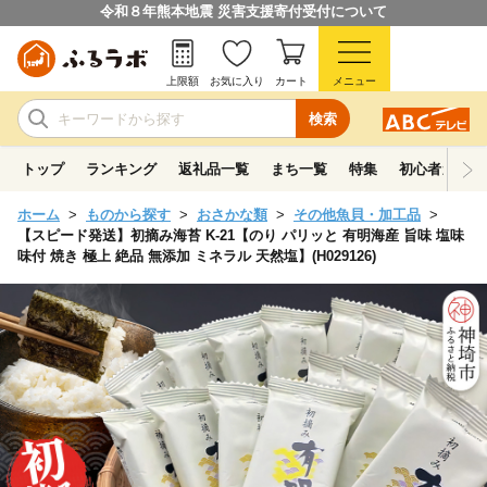
令和８年熊本地震 災害支援寄付受付について
上限額
お気に入り
カート
メニュー
検索
トップ
ランキング
返礼品一覧
まち一覧
特集
初心者ガイド
ホーム
ものから探す
おさかな類
その他魚貝・加工品
【スピード発送】初摘み海苔 K-21【のり パリッと 有明海産 旨味 塩味
味付 焼き 極上 絶品 無添加 ミネラル 天然塩】(H029126)