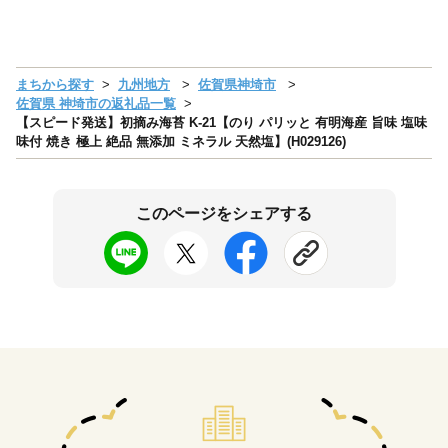
まちから探す
九州地方
佐賀県神埼市
佐賀県 神埼市の返礼品一覧
【スピード発送】初摘み海苔 K-21【のり パリッと 有明海産 旨味 塩味
味付 焼き 極上 絶品 無添加 ミネラル 天然塩】(H029126)
このページをシェアする