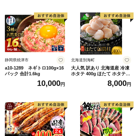
シャケ 切り身 冷凍 家庭用 お
かず 弁当 支援 サーモン 銀鮭
切り身 魚 わけあり
静岡県焼津市
北海道別海町
a10-1289 ネギトロ100g×16
大人気 訳あり 北海道産 冷凍
パック 合計1.6kg
ホタテ 400g ほたて ホタテ
帆立 貝柱 海鮮 魚介類 刺身
10,000
8,000
円
円
大粒 天然 海鮮 ランキング 大
人気 人気 おすすめ 訳あり ）