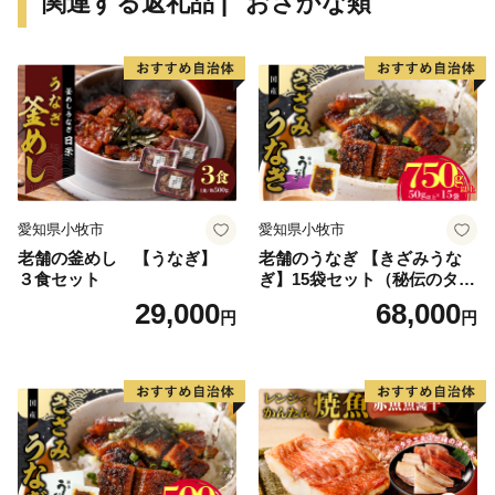
関連する返礼品 | "おさかな類"
愛知県小牧市
愛知県小牧市
老舗の釜めし 【うなぎ】
老舗のうなぎ 【きざみうな
３食セット
ぎ】15袋セット（秘伝のタレ
付）
29,000
68,000
円
円