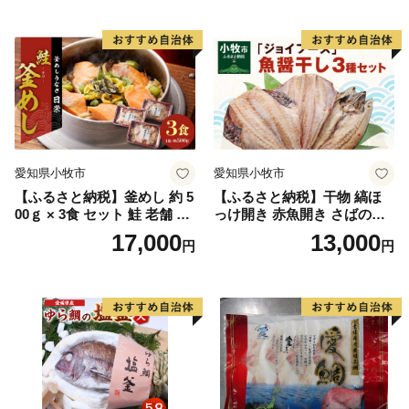
愛知県小牧市
愛知県小牧市
【ふるさと納税】釜めし 約 5
【ふるさと納税】干物 縞ほ
00ｇ × 3食 セット 鮭 老舗 急
っけ開き 赤魚開き さばの開
速冷凍 レンチン 時短 簡単調
き 魚醤干し 3種 セット 詰め
17,000
13,000
円
円
理 食品 加工品 海鮮 手作り
合わせ 魚 おかず 肉厚 おいし
ほくほく ご飯 お弁当 おにぎ
い さば 赤魚 縞ホッケ ジョイ
り お茶漬け お取り寄せ お取
フーズ 魚貝類 お取り寄せ お
り寄せグルメ 愛知県 小牧市
取り寄せグルメ 魚醤 ナンプ
送料無料
ラー 愛知県 小牧市 冷凍 送料
無料