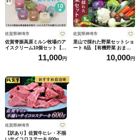
佐賀県神埼市
佐賀県神埼市
佐賀脊振高原ミルン牧場のア
里山で採れた野菜セットショ
イスクリーム10個セット【手
ート 8品 【有機野菜 おまか
作り 濃厚 生乳 ミルク バニラ
せ野菜セット イタリア野菜
11,000
10,000
円
円
抹茶 チョコ ストロベリー ラ
西洋野菜】(H078101)
ムレーズン】(H102122)
佐賀県神埼市
【訳あり】佐賀牛ヒレ・不揃
いサイコロステーキ 600g