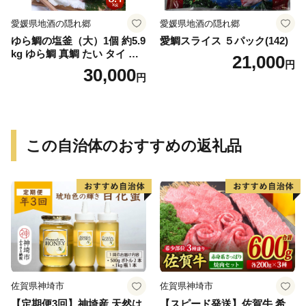
愛媛県地酒の隠れ郷
愛媛県地酒の隠れ郷
ゆら鯛の塩釜（大）1個 約5.9
愛鯛スライス ５パック(142)
kg ゆら鯛 真鯛 たい タイ 鯛
21,000
円
塩釜焼き 塩釜 魚 魚介類 海鮮
30,000
円
祝い事 お祝い ハレの日 食品
冷蔵 宝水産 国産 由良半島 愛
媛県【えひめの町（超）推
し！（愛南町）】(295)
この自治体のおすすめの返礼品
佐賀県神埼市
佐賀県神埼市
【定期便3回】神埼産 天然は
【スピード発送】佐賀牛 希