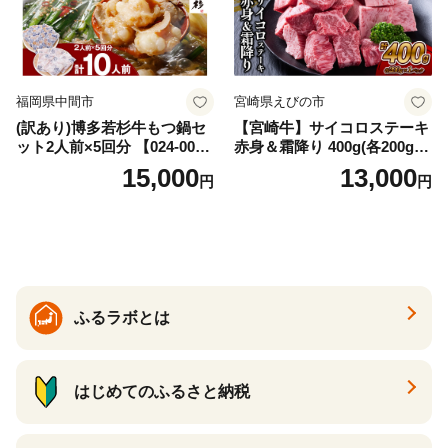
福岡県中間市
宮崎県えびの市
(訳あり)博多若杉牛もつ鍋セ
【宮崎牛】サイコロステーキ
ット2人前×5回分 【024-002
赤身＆霜降り 400g(各200g×
7】
１P 計2P) 真空パック 冷凍
15,000
13,000
円
円
ふるラボとは
はじめてのふるさと納税