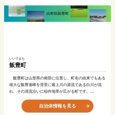
いいでまち
飯豊町
飯豊町は山形県の南部に位置し、町名の由来でもある
雄大な飯豊連峰を背景に最上川の源流である白川が流
れ、その清流沿いに稲作地帯が広がる町です。
明治時代の初めに日本を旅行したイギリスの女性旅行
家イザベラ・バードは「東洋のアルカディア（理想
自治体情報を見る
郷）」と表現し、屋敷林と散居集落が織りなす、農村の