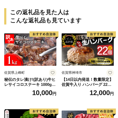
材 具材 お家居酒屋 詰め合わ
せ
この返礼品を見た人は
こんな返礼品も見ています
佐賀県上峰町
佐賀県神埼市
秘伝のタレ漬け!(訳あり)牛ヒ
【14日以内発送！数量限定】
レサイコロステーキ 1000g
佐賀牛入り ハンバーグ 22個
【B-1098-AS】
2.6kg(120g×22個)【佐賀牛
10,000
12,000
円
円
黒毛和牛 ブランド牛 九州 ハ
ンバーグ 牛肉 豚肉 国産 お弁
当 おかず 惣菜 おすすめ 人
気】(H083106)