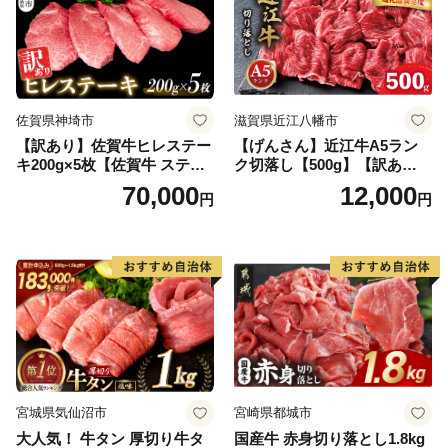
佐賀県神埼市
滋賀県近江八幡市
【訳あり】佐賀牛ヒレステー
【げんさん】近江牛A5ラン
キ200g×5枚【佐賀牛 ステー
ク切落し【500g】【訳あり】
キ ブランド肉 ヒレ肉 フィレ
【DG12W】
70,000
12,000
円
円
肉 ジューシー ヘルシー】(H0
65175)
宮城県気仙沼市
宮崎県都城市
大人気！ 牛タン 厚切り牛タ
国産牛 赤身切り落とし1.8kg