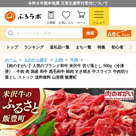
令和８年熊本地震 災害支援寄付受付について
上限額
お気に入り
カート
メニュー
検索
トップ
ランキング
返礼品一覧
まち一覧
特集
初心者ガイド
ホーム
ものから探す
お肉
牛肉
【肉のすがい】人気のブランド和牛 米沢牛 切り落とし 500g（冷凍
便） - 牛肉 肉 国産 和牛 黒毛和牛 焼肉 すき焼き 牛スライス 牛肉切り
落とし ストック 送料無料 山形県 飯豊町