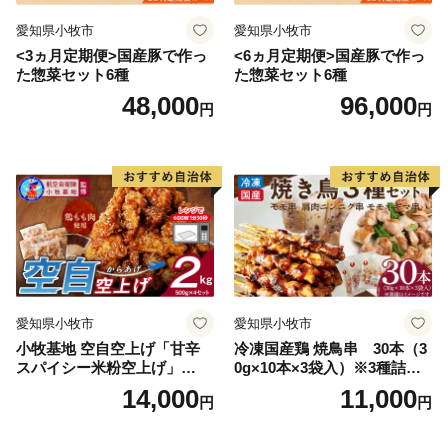
愛知県小牧市
愛知県小牧市
<3ヵ月定期便>国産豚で作っ
<6ヵ月定期便>国産豚で作っ
た惣菜セット6種
た惣菜セット6種
48,000
96,000
円
円
愛知県小牧市
愛知県小牧市
小牧基地 空自空上げ「甘辛
冷凍国産鶏 焼鳥串 30本（3
スパイシー米粉空上げ」
0g×10本×3袋入）※3種詰め
（計2kg 500g×4袋）手羽先
合わせ 焼き鳥 おつまみ バー
14,000
11,000
円
円
風
ベキュー 小分け 国産 鶏肉 焼
鳥 やきとり 串 惣菜 おかず
晩酌 冷凍 パーティー 便利 食