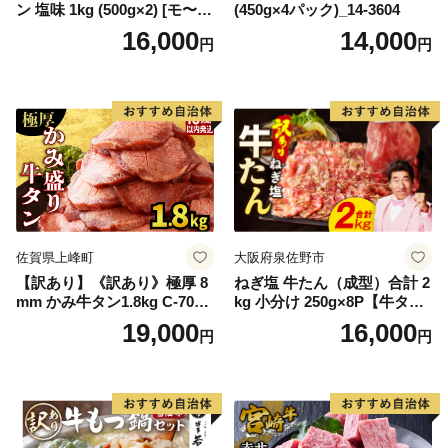
ン 塩味 1kg (500g×2) [モ〜ラ
(450g×4パック)_14-3604
ンド 宮城県 気仙沼市 205646
16,000
14,000
円
円
60] 肉 牛肉 精肉 牛たん 牛タ
ン塩 牛たん塩 冷凍 焼肉 BB
Q アウトドア バーベキュー
厚切り タン
佐賀県上峰町
大阪府泉佐野市
【訳あり】《訳あり》極厚 8
ねぎ塩 牛たん（成型）合計 2
mm かみ牛タン1.8kg C-709-
kg 小分け 250g×8P【牛タン
AS
牛肉 焼肉用 薄切り 訳あり サ
19,000
16,000
円
円
イズ不揃い】