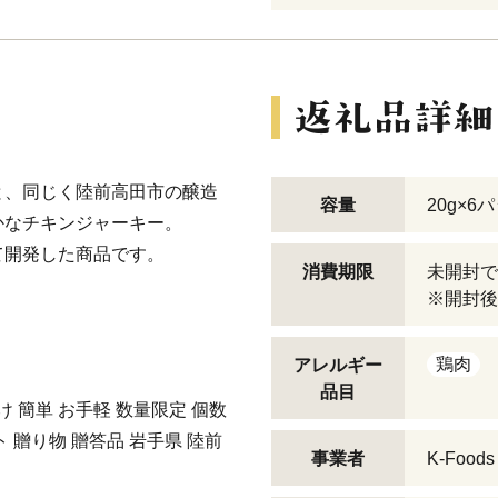
と、同じく陸前高田市の醸造
容量
20g×6
かなチキンジャーキー。
て開発した商品です。
消費期限
未開封で
※開封後
鶏肉
アレルギー
品目
け 簡単 お手軽 数量限定 個数
ト 贈り物 贈答品 岩手県 陸前
事業者
K-Foods