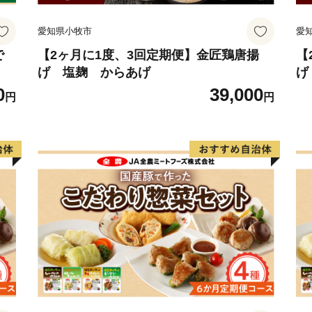
仕事をしているんだ」と誇
愛知県小牧市
愛
ません。
ご寄附の使い道として障が
で
【2ヶ月に1度、3回定期便】金匠鶏唐揚
【
げ 塩麹 からあげ
げ
一歩進んだ直接的な取組み
0
39,000
ています。
円
円
〇ふるさと納税を通じて想
全国の皆様からの応援のメ
す。「震災の後、医療チー
しをしていました」等、震災
もずっと陸前高田を応援し
きな力をいただいておりま
せっかくのご縁、これから
届ける番です。
陸前高田の返礼品を通して
こうまで届きますように。