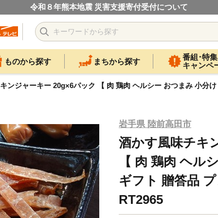
令和８年熊本地震 災害支援寄付受付について
番組･特集
ものから探す
まちから探す
キャンペ
ンジャーキー 20g×6パック 【 肉 鶏肉 ヘルシー おつまみ 小分け 手作
岩手県 陸前高田市
酒かす風味チキン
【 肉 鶏肉 ヘル
ギフト 贈答品 プレ
RT2965