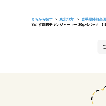
まちから探す
東北地方
岩手県陸前高
酒かす風味チキンジャーキー 20g×6パック 【 肉 