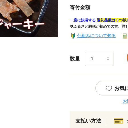
寄付金額
一度に決済する
返礼品数は３つ以
🔰ふるさと納税が初めての方、詳
仕組みについて知る
数量
お気
お
支払い方法