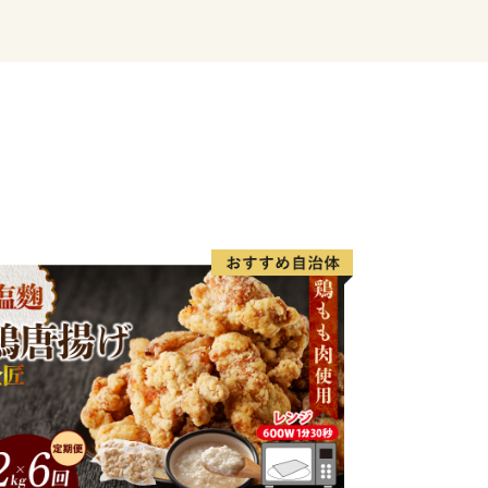
釣り、自然の中で温かな日差しを受け、
白砂青松の高田松原、
味覚に舌鼓み。各地で黄金の稲穂が揺れ
く、虎舞いで新年を祝います。
ひ一度お越しください。
がい者の雇用を！
さと納税の返礼品の梱包を障がい者の皆
す。
包されているか心配される方もいるかも
な障がいにより苦手な作業もあります
一つ一つの丁寧な作業には頭が下がりま
事業ということで自分達が「市に役立つ