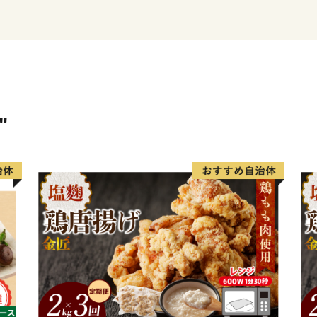
〇陸前高田市の魅力
春は桜、気仙川での渓流魚
夏は山車がぶつかる七夕、
秋はりんごやブドウ、秋の
ています。
冬は雪も少なく過ごしやす
"
四季折々の陸前高田へ、ぜ
〇ふるさと納税を通じて障
岩手県陸前高田市ではふる
様に正式に委託しておりま
もしかすると、きちんと梱
しれません。もちろん様々
が、皆さんの高い集中力と
す。
また、ふるさと納税は市の