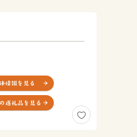
年の東日本大震災で壊滅的な被害を受け
開館した県指定有形文化財「旧吉田家住宅
ード整備は終了いたしました。
ご支援いただき、お礼申し上げます。