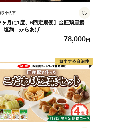
りを持っています。手を抜くことはあり
知県小牧市
い者の皆様への支援をするのではなく、
2ヶ月に1度、6回定期便】金匠鶏唐揚
 塩麹 からあげ
により障がい者の皆様の雇用を生み出し
78,000
円
いを届ける
ッセージやご支援をいただいておりま
ムで来ました」「ボランティアで炊き出
の時だけでなく10年以上経った現在
てくださる気持ちが大変ありがたく、大
す。
は陸前高田が元気な姿と感謝の気持ちを
、私たちの想いが全国に、そして海の向