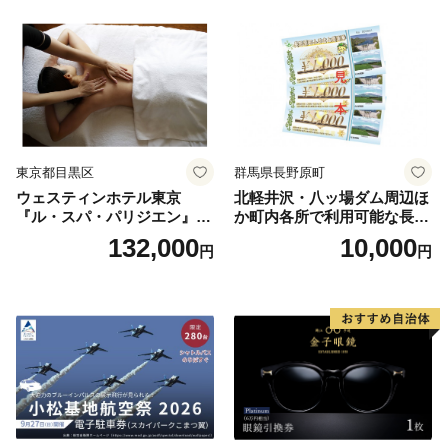
ラン ブッフェ 東京都 お食事
券
東京都目黒区
群馬県長野原町
ウェスティンホテル東京
北軽井沢・八ッ場ダム周辺ほ
『ル・スパ・パリジエン』選
か町内各所で利用可能な長野
べるボディセラピー90分/1名
原町ふるさと感謝券（3,000
132,000
10,000
円
円
円分）【トラベル 観光 旅行
お土産 群馬県 長野原町 北軽
井沢】