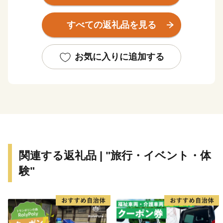
「農林業」です。
観光では、世界屈指のラドン含有量を誇り、古くから湯
すべての返礼品を見る
治の名湯として親しまれる「三朝温泉」や、国宝・投入
堂で知られる霊峰「三徳山」を有しています。
これらは日本遺産にも認定された本町が誇るべき資源で
お気に入りに追加する
あり、訪れる方々の心を深く癒やす場所として恵みをも
たらしています。
農林業では、この豊かな自然環境を最大限にいかし、三
朝の地の清らかな水と土壌が育む「三朝米」や希少な
「神倉大豆」などが作られています。
自然の恵みそのままの美味しさが詰まった、本町ならで
はの農産物に大きな注目が集まっています。
関連する返礼品 | "旅行・イベント・体
験"