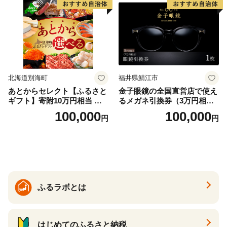
北海道別海町
福井県鯖江市
あとからセレクト【ふるさと
金子眼鏡の全国直営店で使え
ギフト】寄附10万円相当 あ
るメガネ引換券（3万円相
とから選べる！ ギフト いく
当） Bronze
100,000
100,000
円
円
ら ほたて 海鮮 牛肉 別海町
ケーキ アイス （ 後から 選べ
る カタログ カタログポイン
ト カタログギフト あとから
カタログ あとからカタログ
ポイント あとからカタログ
ギフト ふるさと納税 ）
ふるラボとは
はじめてのふるさと納税