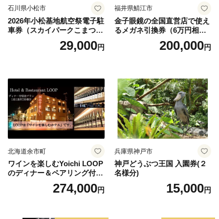
石川県小松市
福井県鯖江市
2026年小松基地航空祭電子駐
金子眼鏡の全国直営店で使え
車券（スカイパークこまつ
るメガネ引換券（6万円相
翼） 駐車場 シャトルバスの
当） Platinum
29,000
200,000
円
円
りばすぐ 石川県 小松市
北海道余市町
兵庫県神戸市
ワインを楽しむYoichi LOOP
神戸どうぶつ王国 入園券(２
のディナー＆ペアリング付宿
名様分)
泊プラン＜デラックスツイン
274,000
15,000
円
円
＞