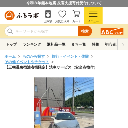
令和８年熊本地震 災害支援寄付受付について
上限額
お気に入り
カート
メニュー
検索
トップ
ランキング
返礼品一覧
まち一覧
特集
初心者ガイド
ホーム
ものから探す
旅行・イベント・体験
その他イベントやチケット
【三朝温泉宿泊者様限定】洗車サービス（安全点検付）