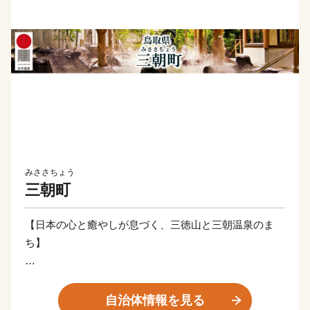
みささちょう
三朝町
【日本の心と癒やしが息づく、三徳山と三朝温泉のま
ち】
三朝町は、鳥取県のほぼ中央に位置し、豊かな自然環境
に包まれた湯と山の町です。町の主な産業は「観光」と
自治体情報を見る