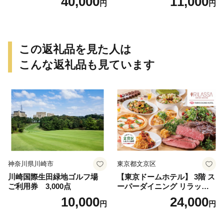
40,000
11,000
円
円
この返礼品を見た人は
こんな返礼品も見ています
神奈川県川崎市
東京都文京区
川崎国際生田緑地ゴルフ場
【東京ドームホテル】 3階 ス
ご利用券 3,000点
ーパーダイニング リラッサ
ランチブッフェ お食事券 大
10,000
24,000
円
円
人1名様分 関東 東京 ご利用
券 ランチ 昼食 食事券 レスト