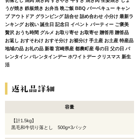
切落とし 焼肉 焼き肉 すきやき 牛すき 焼き肉 生姜焼き しょ
うが焼き 鉄板焼き お弁当 晩ご飯 BBQ バーベキュー キャン
プ アウトドア グランピング 詰合せ 詰め合わせ 小分け 最新ラ
ンキング お祝い 誕生日 記念日 イベント パーティー ご褒美
贅沢 おうち時間 グルメ お取り寄せ お取寄せ 贈答用 贈答品
お返し おすそわけ おすそ分け お裾分け 手土産 お土産 特産品
地域の品 お礼の品 新着 宮崎県産 都農町産 母の日 父の日 バ
レンタイン バレンタインデー ホワイトデー クリスマス 新生
活
容量
【計1.5kg】
黒毛和牛切り落とし 500g×3パック