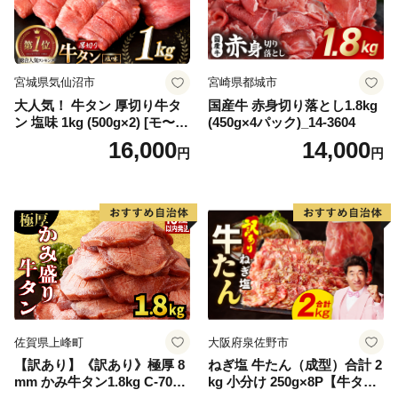
宮城県気仙沼市
宮崎県都城市
大人気！ 牛タン 厚切り牛タ
国産牛 赤身切り落とし1.8kg
ン 塩味 1kg (500g×2) [モ〜ラ
(450g×4パック)_14-3604
ンド 宮城県 気仙沼市 205646
16,000
14,000
円
円
60] 肉 牛肉 精肉 牛たん 牛タ
ン塩 牛たん塩 冷凍 焼肉 BB
Q アウトドア バーベキュー
厚切り タン
佐賀県上峰町
大阪府泉佐野市
【訳あり】《訳あり》極厚 8
ねぎ塩 牛たん（成型）合計 2
mm かみ牛タン1.8kg C-709-
kg 小分け 250g×8P【牛タン