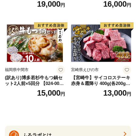
AS
牛肉 焼肉用 薄切り 訳あり サ
19,000
16,000
円
円
イズ不揃い】
福岡県中間市
宮崎県えびの市
(訳あり)博多若杉牛もつ鍋セ
【宮崎牛】サイコロステーキ
ット2人前×5回分 【024-002
赤身＆霜降り 400g(各200g×
7】
１P 計2P) 真空パック 冷凍
15,000
13,000
円
円
ふるラボとは