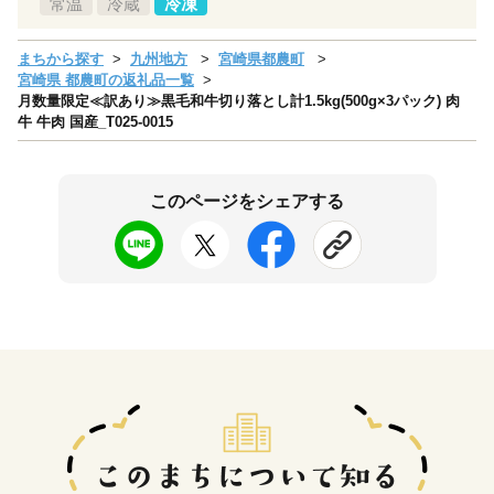
常温
冷蔵
冷凍
まちから探す
九州地方
宮崎県都農町
宮崎県 都農町の返礼品一覧
月数量限定≪訳あり≫黒毛和牛切り落とし計1.5kg(500g×3パック) 肉
牛 牛肉 国産_T025-0015
このページをシェアする