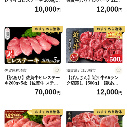
レサイコロステーキ 1000g
佐賀牛入り ハンバーグ 22個
【B-1098-AS】
2.6kg(120g×22個)【佐賀牛
10,000
12,000
円
円
黒毛和牛 ブランド牛 九州 ハ
ンバーグ 牛肉 豚肉 国産 お弁
当 おかず 惣菜 おすすめ 人
気】(H083106)
佐賀県神埼市
滋賀県近江八幡市
【訳あり】佐賀牛ヒレステー
【げんさん】近江牛A5ラン
キ200g×5枚【佐賀牛 ステー
ク切落し【500g】【訳あり】
キ ブランド肉 ヒレ肉 フィレ
【DG12W】
70,000
12,000
円
円
肉 ジューシー ヘルシー】(H0
65175)