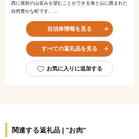
西に尾鈴の山並みを望むことができる海と山に囲まれた
自然豊かな町です。
豊富な海の幸・山の幸のなかでも、地元産ぶどうにこだ
わった『都農ワイン』は、国内での度重なる受賞歴に加
自治体情報を見る
え、世界的に権戚のあるワイン百科『Wine Report』で
も紹介されるなど、世界からも高い評価を受けていま
すべての返礼品を見る
す。
そのほか、内閣総理大臣賞4連覇を果たした『宮崎牛』
をはじめ、『農の都』という名にふさわしく、野菜や果
お気に入りに追加する
実、畜産物などのさまざまな農産物が生産されており、
食の宝庫として注目されています。『農の都』都農町の
魅力をぜひ、ご堪能ください。
◆受領証明書およびワンストップ特例申請書について
受領証明書・ワンストップ特例申請書のお届けは、入金
確認後1～2週間程度を目途に、お礼の品とは別でお送り
関連する返礼品 | "お肉"
いたします。