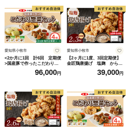
ワンストップ特例申請を希望される方には返信用封筒を
同封しております。
なお、申請後に氏名や住所変更等が生じた場合はご連絡
ください。
【ワンストップ特例申請書の送付先】
〒889-1201
愛知県小牧市
愛知県小牧市
宮崎県児湯郡都農町大字川北1432-15
<2か月に1回 計6回 定期便
【2ヶ月に1度、3回定期便】
都農町ふるさと納税 ワンストップ受付センター 宛
>国産豚で作ったこだわり惣
金匠鶏唐揚げ 塩麹 からあ
菜セット
げ
96,000
39,000
円
円
※本町から送付する返信用封筒の郵便番号とは異なりま
す。
◆お礼の品について
◇住民票が都農町にある方は、お礼の品のお届けは対象
外です。
◇お届けしたお礼の品は確実にお受取りください。長期
不在等の寄附者様事由による返品交換、キャンセルはお