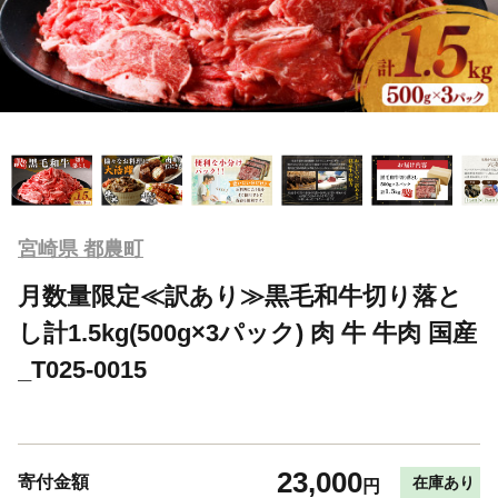
宮崎県 都農町
月数量限定≪訳あり≫黒毛和牛切り落と
し計1.5kg(500g×3パック) 肉 牛 牛肉 国産
_T025-0015
23,000
寄付金額
在庫あり
円