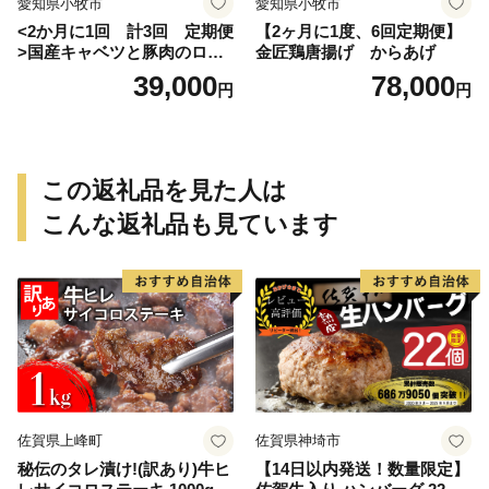
愛知県小牧市
愛知県小牧市
<2か月に1回 計3回 定期便
【2ヶ月に1度、6回定期便】
>国産キャベツと豚肉のロー
金匠鶏唐揚げ からあげ
ルキャベツ（4P入り）
39,000
78,000
円
円
この返礼品を見た人は
こんな返礼品も見ています
佐賀県上峰町
佐賀県神埼市
秘伝のタレ漬け!(訳あり)牛ヒ
【14日以内発送！数量限定】