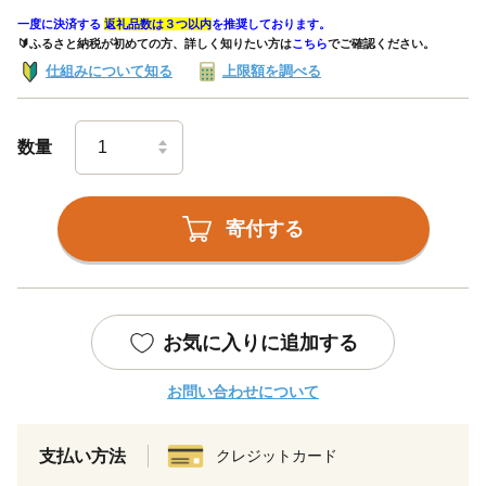
一度に決済する
返礼品数は３つ以内
を推奨しております。
🔰ふるさと納税が初めての方、詳しく知りたい方は
こちら
でご確認ください。
仕組みについて知る
上限額を調べる
数量
寄付する
お気に入りに追加する
お問い合わせについて
支払い方法
クレジットカード