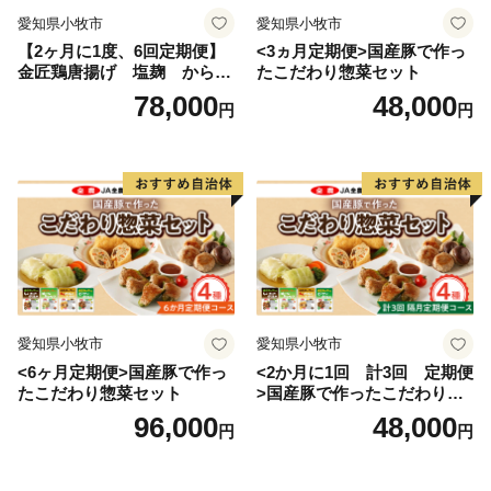
愛知県小牧市
愛知県小牧市
受けしておりません。
【2ヶ月に1度、6回定期便】
<3ヵ月定期便>国産豚で作っ
◇ヤマト運輸様では、お礼の品の発送後にお届け先を変
金匠鶏唐揚げ 塩麹 からあ
たこだわり惣菜セット
更（転送）する場合、転送料金は贈答用の場合でもお届
げ
78,000
48,000
円
円
け先様のご負担となりますので、ご住所にお間違いがな
いかご確認の上ご寄附ください。
なお、お届け先様が住所不明で配達ができない場合は、
送り状記載のご依頼主様に返送させていただきますの
で、予めご了承ください。
◇一部離島にはクール便でのお届けができかねる地域が
ございます。
◇万一、お礼の品に破損・汚損・不良およびご注文と異
なる場合は、必ず状態が確認できる写真などをメールに
愛知県小牧市
愛知県小牧市
てお送りください。
<6ヶ月定期便>国産豚で作っ
<2か月に1回 計3回 定期便
たこだわり惣菜セット
>国産豚で作ったこだわり惣
菜セット
96,000
48,000
円
円