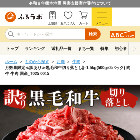
令和８年熊本地震 災害支援寄付受付について
上限額
お気に入り
カート
メニュー
検索
トップ
ランキング
返礼品一覧
まち一覧
特集
初心者ガイド
ホーム
ものから探す
お肉
牛肉
月数量限定≪訳あり≫黒毛和牛切り落とし計1.5kg(500g×3パック) 肉
牛 牛肉 国産_T025-0015