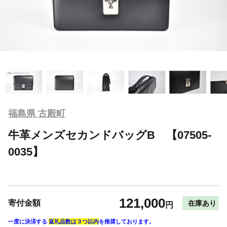
福島県 古殿町
牛革メンズセカンドバッグB 【07505-
0035】
121,000
寄付金額
在庫あり
円
一度に決済する
返礼品数は３つ以内
を推奨しております。