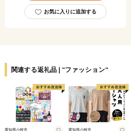
古殿町は緑に囲まれ、良い風習を育ててきた「桜」と
お気に入りに追加する
「流鏑馬」の町です。
古殿町のゆるキャラ「やぶさめくん」にも象徴される、
古殿八幡神社例大祭で行われる伝統の神事「流鏑馬」
や、林野庁「森の巨人たち百選」に選出され、県の天然
記念物にも指定されている樹齢約400年で高さ20mもあ
るヤマザクラ「越代のサクラ」には、県内外からの多く
の観光者が訪れます。
関連する返礼品 | "ファッション"
愛知県小牧市
愛知県小牧市