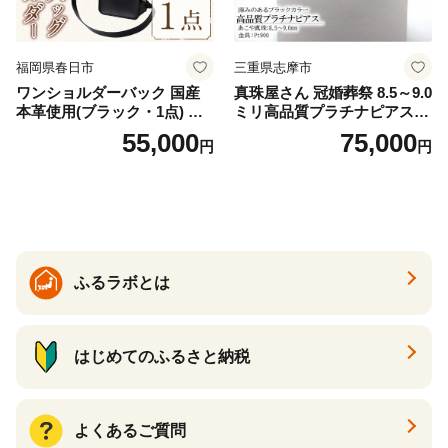
福岡県春日市
三重県志摩市
ワンショルダーバック 国産
真珠屋さん 冠婚葬祭 8.5～9.0
本革使用(ブラック・1点) 鞄
ミリ高品質プラチナピアス P
バック バッグ カバン レザー
t900 志摩産アコヤ真珠 ブラ
55,000
75,000
円
円
国産 日本製 牛革 黒 革 革製
ックパール 黒真珠
品 手作り 男性 女性 レディー
ス メンズ【ksg1307-bk】【Z
enis】
ふるラボとは
はじめてのふるさと納税
よくあるご質問