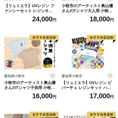
【リュミエラ】UVレジン フ
小牧市のアーティスト奥山優
ァンシーセット レジンキッ
さんのTシャツ大人用 小牧市
ト ハンドメイド レジンクラ
制70周年記念
24,000
18,000
円
円
フト アクセサリーキット 手
作り セット レジン LEDライ
ト
愛知県小牧市
愛知県小牧市
小牧市のアーティスト奥山優
【リュミエラ】UVレジン ビ
さんのTシャツ子供用 小牧市
バーチェ レジンキット ハン
制70周年記念
ドメイド レジンクラフト ア
16,000
17,000
円
円
クセサリーキット 手作り セ
ット レジン LEDライト