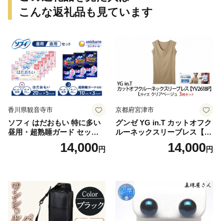
こんな返礼品も見ています
香川県観音寺市
京都府宮津市
ソフィ はだおもい 特に多い
グンゼ YG in.T カットオフク
昼用・超熟睡ガード セット
ルーネックスリーブレス【Y
羽付き ナプキン 生理用品 サ
V2618P】Lサイズ クリアベ
14,000
14,000
円
円
ニタリー ユニ・チャーム
ージュ3枚セット [№5716-04
32]