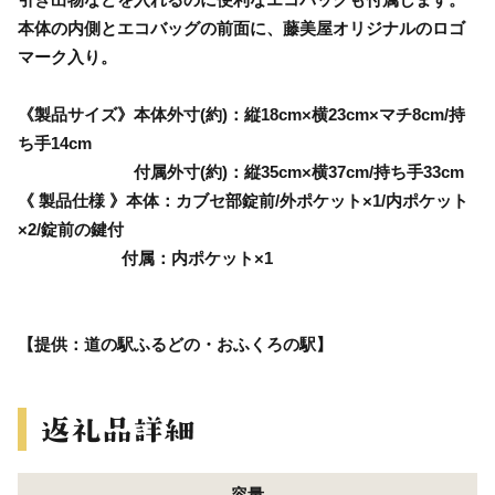
本体の内側とエコバッグの前面に、藤美屋オリジナルのロゴ
マーク入り。
《製品サイズ》本体外寸(約)：縦18cm×横23cm×マチ8cm/持
ち手14cm
付属外寸(約)：縦35cm×横37cm/持ち手33cm
《 製品仕様 》本体：カブセ部錠前/外ポケット×1/内ポケット
×2/錠前の鍵付
付属：内ポケット×1
【提供：道の駅ふるどの・おふくろの駅】
容量