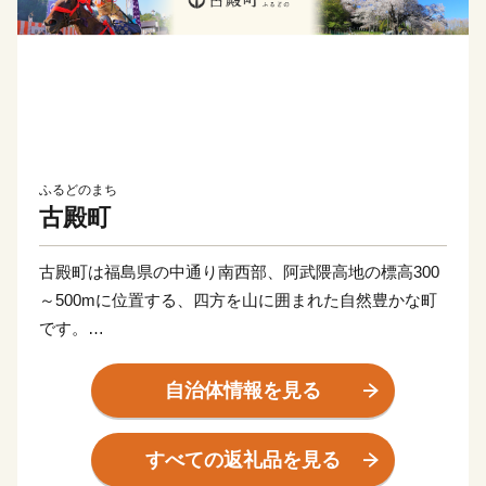
ふるどのまち
古殿町
古殿町は福島県の中通り南西部、阿武隈高地の標高300
～500mに位置する、四方を山に囲まれた自然豊かな町
です。
昭和３０（１９５５）年３月３１日に旧宮本村・旧竹貫
村が合併して誕生しました。
自治体情報を見る
町名「古殿」の由来は、古より代々領主が隠居し八幡を
守護していた際に古記殿を館としていたことから、この
すべての返礼品を見る
地を「古殿」と呼ぶようになりました。