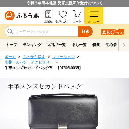
令和８年熊本地震 災害支援寄付受付について
上限額
お気に入り
カート
メニュー
検索
トップ
ランキング
返礼品一覧
まち一覧
特集
初心者ガイド
ホーム
ものから探す
ファッション
小物・カバン・アクセサリー
牛革メンズセカンドバッグB 【07505-0035】