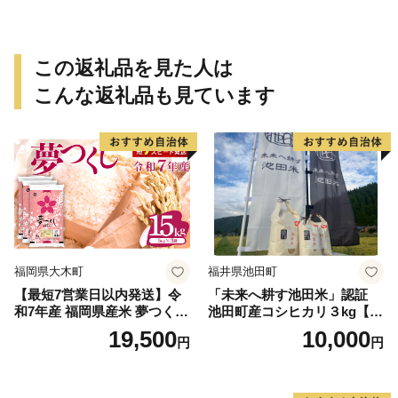
この返礼品を見た人は
こんな返礼品も見ています
福岡県大木町
福井県池田町
【最短7営業日以内発送】令
「未来へ耕す池田米」認証
和7年産 福岡県産米 夢つくし
池田町産コシヒカリ３kg【お
15kg 精米 ※北海道・沖縄・
1人様につき３セットまで】
19,500
10,000
円
円
離島は配送不可