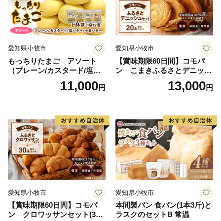
ることでしょう。
「ふるさとかぬま」のさらなる発展のため、ご支援をよ
ろしくお願いします。
愛知県小牧市
愛知県小牧市
もっちりたまご アソート
【賞味期限60日間】コモパ
（プレーン/カスタード/塩バ
ン こまきふるさとデニッシ
ター/小倉バター）
ュセット（20個入り）／災害
11,000
13,000
円
円
用備蓄 保存食 非常食 防災グ
ッズにも
愛知県小牧市
愛知県小牧市
【賞味期限60日間】コモパ
本間製パン 食パン(1本3斤)と
ン クロワッサンセット(30
ラスクのセットB 常温