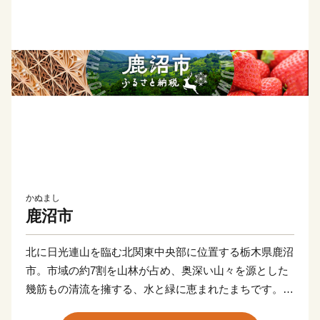
かぬまし
鹿沼市
北に日光連山を臨む北関東中央部に位置する栃木県鹿沼
市。市域の約7割を山林が占め、奥深い山々を源とした
幾筋もの清流を擁する、水と緑に恵まれたまちです。
かつては日光へと続く街道「例幣使道」が市中心部を貫