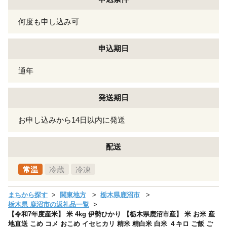
何度も申し込み可
申込期日
通年
発送期日
お申し込みから14日以内に発送
配送
常温
冷蔵
冷凍
まちから探す
関東地方
栃木県鹿沼市
栃木県 鹿沼市の返礼品一覧
【令和7年度産米】 米 4kg 伊勢ひかり 【栃木県鹿沼市産】 米 お米 産
地直送 こめ コメ おこめ イセヒカリ 精米 精白米 白米 ４キロ ご飯 ご