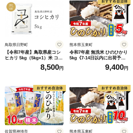
鳥取県日野町
熊本県玉東町
【令和7年産】鳥取県産コシ
令和7年産 無洗米 ひのひかり
ヒカリ 5kg（5kg×1）米 コシ
5kg《7-14日以内に出荷予定
ヒカリ こしひかり お米 白米
(土日祝除く)》コメ 米 無洗米
8,500
9,400
円
円
精米 5キロ おこめ こめ コメ
高レビュー｜人気米 熊本県
真空パック包装 真空包装 長
産米 お米 生活応援米
期保存 単一原料米 鳥取県日
野町産 Elevation
佐賀県神埼市
熊本県玉東町