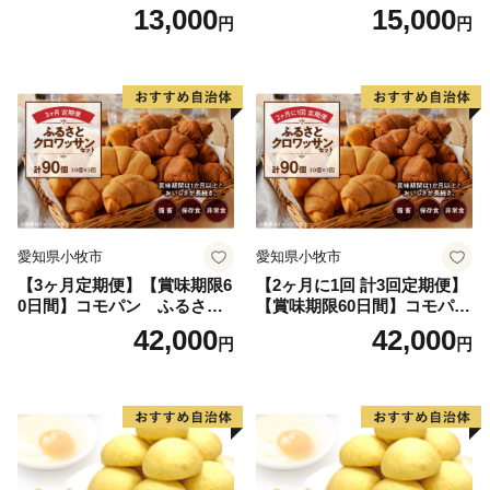
個入り)／災害用備蓄 保存食
13,000
15,000
円
円
非常食 防災グッズにも
愛知県小牧市
愛知県小牧市
【3ヶ月定期便】【賞味期限6
【2ヶ月に1回 計3回定期便】
0日間】コモパン ふるさと
【賞味期限60日間】コモパ
クロワッサンセット（計90
ン ふるさとクロワッサンセ
42,000
42,000
円
円
個）／災害用備蓄 保存食 非
ット（計90個）／災害用備蓄
常食 防災グッズにも
保存食 非常食 防災グッズに
も