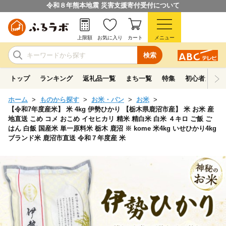
令和８年熊本地震 災害支援寄付受付について
上限額
お気に入り
カート
メニュー
検索
トップ
ランキング
返礼品一覧
まち一覧
特集
初心者ガイド
ホーム
ものから探す
お米・パン
お米
【令和7年度産米】 米 4kg 伊勢ひかり 【栃木県鹿沼市産】 米 お米 産
地直送 こめ コメ おこめ イセヒカリ 精米 精白米 白米 ４キロ ご飯 ご
はん 白飯 国産米 単一原料米 栃木 鹿沼 ※ kome 米4kg いせひかり4kg
ブランド米 鹿沼市直送 令和７年度産 米