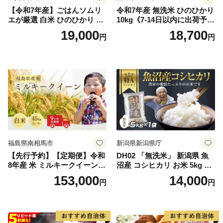
【令和7年産】ごはんソムリ
令和7年産 無洗米 ひのひかり
エが厳選 白米 ひのひかり 10
10kg《7-14日以内に出荷予定
kg【神埼市産 米 お米 精米 白
(土日祝除く)》コメ 米 無洗米
19,000
18,700
円
円
米 10kg 5kg×2 ひのひかり ブ
令和7年産 高レビュー｜人気
ランド米 食味鑑定士】(H063
米 熊本県産米 お米 生活応援
164)
米
福島県南相馬市
新潟県新潟県庁
【先行予約】【定期便】令和
DH02 「無洗米」 新潟県 魚
8年産 米 ミルキークイーン
沼産 コシヒカリ お米 5kg こ
白米 45kg (5kg×9回) | ミルキ
しひかり 精米 米（お米の美
153,000
14,000
円
円
ークイーン 米5kg 福島 福島
味しい炊き方ガイド付き）
県産 福島産 精米 お米 米 コ
メ 武田ファーム サムランド
福島県 南相馬市 cu006-ae