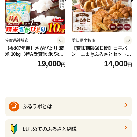
佐賀県神埼市
愛知県小牧市
【令和7年産】さがびより 精
【賞味期限60日間】コモパ
米 10kg【特A受賞米 米 5kg×
ン こまきふるさとセット
2袋 お米 コメ こめ 国産 美味
（24個入り）／災害用備蓄
19,000
14,000
円
円
しい ブランド米 人気 ランキ
保存食 非常食 防災グッズに
ング 増田米穀】(H015224)
も
ふるラボとは
はじめてのふるさと納税