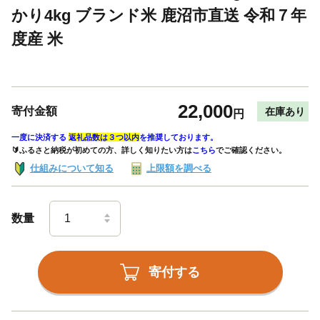
かり4kg ブランド米 鹿沼市直送 令和７年
度産 米
22,000
寄付金額
在庫あり
円
一度に決済する
返礼品数は３つ以内
を推奨しております。
🔰ふるさと納税が初めての方、詳しく知りたい方は
こちら
でご確認ください。
仕組みについて知る
上限額を調べる
数量
寄付する