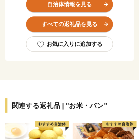
く宿場町として、人の流れと共に栄えてきました。東照
自治体情報を見る
宮の造修営に関わった職人が多く移り住んだとも伝えら
れ、その技を今に伝える彫刻屋台は、重要無形民俗文化
すべての返礼品を見る
財でありユネスコ無形文化遺産に登録された祭りの主役
として、今に伝わっています。
自然と文化に彩られたこのまちは、東京からはおよそ
お気に入りに追加する
100㎞。東北自動車道、北関東自動車道などの高速道路
や、JR日光線、東武日光線などの鉄道網により、交通
アクセス性にも優れています。
鹿沼市は、特産の「とちおとめやスカイベリー」などの
苺に因んで、別名「いちご市」を標榜し、「花と緑と清
流のまち」、「笑顔あふれる優しいまち」を目指してい
ます。
関連する返礼品 | "お米・パン"
市の中心部で鮎が釣れ、水道水はおいしい地下水です。
いちご、ニラ、梨、牛肉、豚肉、蕎麦、米などの農畜産
物、木材や木工製品、さつきなどの緑花木、金属加工品
など多くの特産物も、皆様をきっと笑顔でいっぱいにす