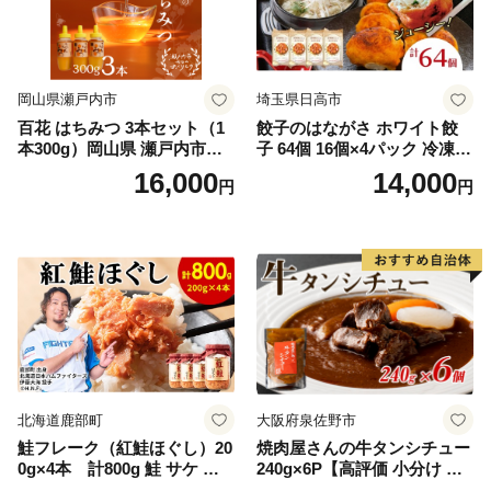
岡山県瀬戸内市
埼玉県日高市
百花 はちみつ 3本セット（1
餃子のはながさ ホワイト餃
本300g）岡山県 瀬戸内市産
子 64個 16個×4パック 冷凍
石黒農園 ヨーグルト パン 砂
中華 点心 B級グルメ ご当地
16,000
14,000
円
円
糖の代わり 香り高い いい香
野菜 おつまみ おかず 簡単調
り 季節の花の蜜 トンガリ容
理 時短 リピート 保存 豚肉
器入り
特製 ポーク 大きめ ジューシ
ー ギフト お取り寄せ 日高市
北海道鹿部町
大阪府泉佐野市
鮭フレーク（紅鮭ほぐし）20
焼肉屋さんの牛タンシチュー
0g×4本 計800g 鮭 サケ 鮭
240g×6P【高評価 小分け 惣
ほぐし サケフレーク シャケ
菜 牛たん 一人暮らし 冷凍】