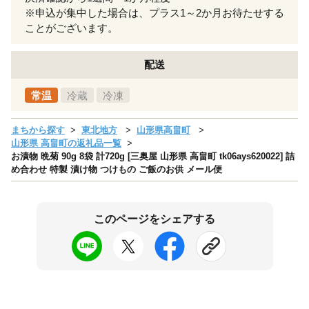
※申込が集中した場合は、プラス1～2か月お待たせする
ことがございます。
配送
常温
冷蔵
冷凍
まちから探す
東北地方
山形県高畠町
山形県 高畠町の返礼品一覧
お漬物 晩菊 90g 8袋 計720g [三奥屋 山形県 高畠町 tk06ays620022] 詰
め合わせ 特製 漬け物 つけもの ご飯のお供 メール便
このページをシェアする