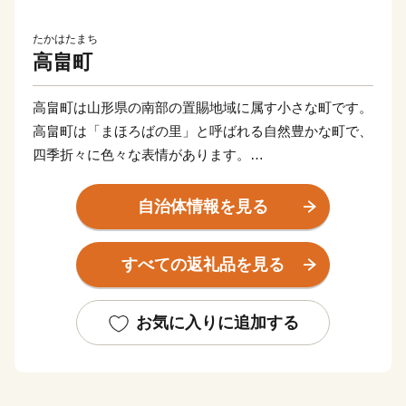
たかはたまち
高畠町
高畠町は山形県の南部の置賜地域に属す小さな町です。
高畠町は「まほろばの里」と呼ばれる自然豊かな町で、
四季折々に色々な表情があります。
”まほろば”とは「住みやすい場所」「素晴らしい場所」
という意味の古語「まほら」に基づく言葉であり、高畠
自治体情報を見る
町は自然も稔りも豊かで歴史のある住みよい場所です。
すべての返礼品を見る
高畠町の特産品：米、ラ・フランス、さくらんぼ、りん
ご、ぶどう、まつたけ、牛肉、鯉、清酒、ワイン、ミル
クケーキ、そば、納豆、乳製品、農産加工品（ジュー
お気に入りに追加する
ス、ジャム、ドレッシング、漬物等）