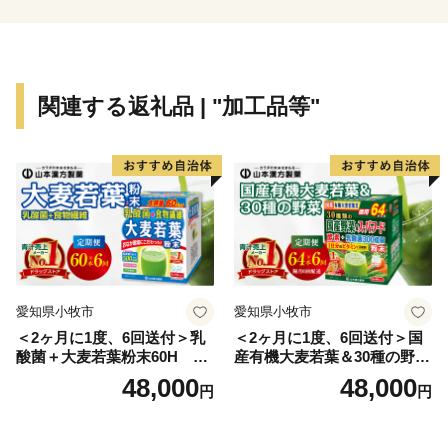
関連する返礼品 | "加工品等"
愛知県小牧市
愛知県小牧市
＜2ヶ月に1度、6回送付＞乳
＜2ヶ月に1度、6回送付＞国
酸菌＋大麦若葉粉末60H 山
産有機大麦若葉＆30種の野
本漢方 定期便
菜 山本漢方 定期便
48,000
48,000
円
円