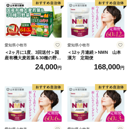
愛知県小牧市
愛知県小牧市
＜2ヶ月に1度、3回送付＞国
＜12ヶ月連続＞NMN 山本
産有機大麦若葉＆30種の野
漢方 定期便
菜 山本漢方 定期便
24,000
168,000
円
円