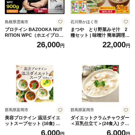
不要 おせち料理2027
島根県雲南市
石川県かほく市
プロテイン BAZOOKA NUT
まつや とり野菜みそ汁 2
RITION WPC（ホエイプロテ
種セット | 味噌汁 簡単調理
イン）＜プレーン＞ 900g｜
お味噌 おみそ みそ とり野菜
26,000
22,000
円
円
バズーカ岡田監修・植物由来
時短料理 時短ごはん ご当地
の甘味料使用・国内製造 島
フリーズドライ
根県雲南市/株式会社アルプ
ロン [AIEN005]
群馬県富岡市
群馬県富岡市
美容プロテイン 温活ダイエ
ダイエットクラムチャウダー
ットスープセット (16食) 小
＜豆乳仕立て＞(24食入) クラ
分け スープ 食べ比べ セット
ムチャウダー 豆乳 ダイエッ
6,000
6,000
円
円
詰合せ クラムチャウダー チ
ト スープ プロテイン たんぱ