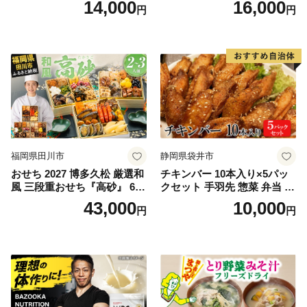
14,000
16,000
円
円
フレーク 鮭フレーク
福岡県田川市
静岡県袋井市
おせち 2027 博多久松 厳選和
チキンバー 10本入り×5パッ
風 三段重おせち『高砂』 6.5
クセット 手羽先 惣菜 弁当 お
寸 3段重 2～3人前 おせち料
かず お酒 おつまみ ギフト キ
43,000
10,000
円
円
理 重箱 お正月 冷凍おせち 縁
ャンプ アウトドア キャンプ
起物 祝箸付 福岡 お節 オセチ
飯 保存食 非常食 鶏肉 肉 お
oseti osechi お祝い 迎春おせ
肉 鶏 人気 厳選 静岡県袋井市
ち 本格おせち おせち予約 年
末 年始 お取り寄せ 新春 贅沢
おせち こだわりおせち 惣菜
老舗おせち ふるさと納税お
せち 御節 お節料理 正月 調理