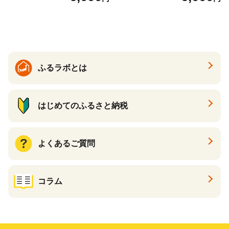
ゲ コーン ポタージュ トマト
く質 食物繊維 食品 F20E-799
温活 ダイエット 美容 プロテ
イン 食品 F20E-809
ふるラボとは
はじめてのふるさと納税
よくあるご質問
コラム