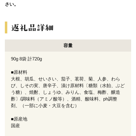
さい。
容量
90g 8袋 計720g
■原材料
大根、胡瓜、せいさい、茄子、茗荷、菊、人参、わら
び、しその実、唐辛子、漬け原材料〔糖類（水飴、ぶど
う糖）、焼酎、しょうゆ、みりん、食塩、梅酢、醸造
酢〕/調味料（アミノ酸等）、酒精、酸味料、ph調整
剤、（一部に小麦・大豆を含む）
■原産地
国産