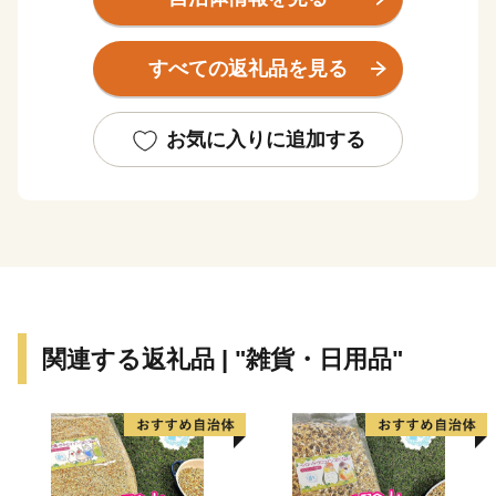
ットです。 本市では、恵まれた自然環境の中で、安
心して子育てができ、働き、生活ができる「水と緑と人
すべての返礼品を見る
がきらめく輪でつながるまち海津」の実現に向け、全国
の皆さまから海津のまちづくりを応援していただく「ふ
るさと海津応援寄附金」を募っております。 いただき
お気に入りに追加する
ましたご寄附は市の貴重な財源として、子育て支援の充
実をはじめ福祉や医療の充実、産業や観光の振興など、
多様な分野に活用させていただきます。皆さんどうか
「ふるさと海津」を応援よろしくお願いいたします。
関連する返礼品 | "雑貨・日用品"