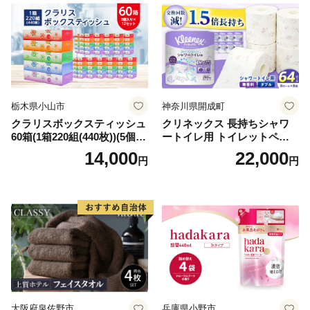
倶知安町 日用品
栃木県小山市
神奈川県開成町
クラリスボックスティッシュ
クリネックス 長持ちシャワ
60箱(1箱220組(440枚))(5個入
ートイレ用 トイレットペー
り×12セット)【1256759】
パー（ダブル）64ロール(8ロ
14,000
22,000
円
円
ール×8パック) 開成町 トイレ
ットペーパーダブル 日用品
国産 新生活 ダブル SDGs 備
蓄 防災 エコ 消耗品 生活雑貨
生活用品 無香料 トイレット
ペーパー ダブル といれっと
ぺーぱー トイレ クレシア ト
イレットペーパー [BDBH002
-1]
大阪府泉佐野市
兵庫県小野市