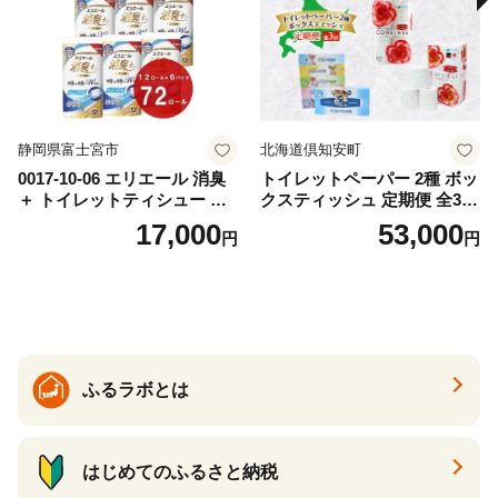
道 倶知安町 日用品
静岡県富士宮市
北海道倶知安町
0017-10-06 エリエール 消臭
トイレットペーパー 2種 ボッ
＋ トイレットティシュー し
クスティッシュ 定期便 全3
っかり香るフレッシュクリア
回 日本製 まとめ買い 防災
17,000
53,000
円
円
の香り ダブル 12ロール×6パ
常備品 日用雑貨 消耗品 生活
ック 72ロール 25m トイレ
必需品 大容量 備蓄 リサイク
ットペーパー パルプ100％ 消
ル ティッシュ ペーパー まと
臭 防臭 日用品 消耗品 備蓄
め買い 雑貨 倶知安町
ふるラボとは
はじめてのふるさと納税