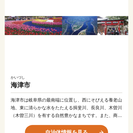
かいづし
海津市
海津市は岐阜県の最南端に位置し、西にそびえる養老山
地、東に清らかな水をたたえる揖斐川、長良川、木曽川
（木曽三川）を有する自然豊かなまちです。また、商売
の神様として有名な「おちょぼさん」こと千代保稲荷神
社は、県内外から多数の参拝者が訪れる人気の観光スポ
自治体情報を見る