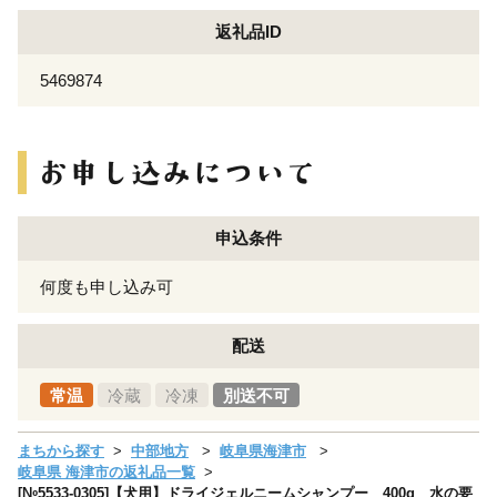
返礼品ID
5469874
申込条件
何度も申し込み可
配送
常温
冷蔵
冷凍
別送不可
まちから探す
中部地方
岐阜県海津市
岐阜県 海津市の返礼品一覧
[№5533-0305]【犬用】ドライジェルニームシャンプー 400g 水の要