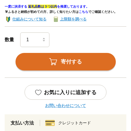
一度に決済する
返礼品数は３つ以内
を推奨しております。
🔰ふるさと納税が初めての方、詳しく知りたい方は
こちら
でご確認ください。
仕組みについて知る
上限額を調べる
数量
寄付する
お気に入りに追加する
お問い合わせについて
支払い方法
クレジットカード