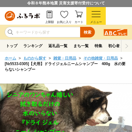
令和８年熊本地震 災害支援寄付受付について
上限額
お気に入り
カート
メニュー
検索
トップ
ランキング
返礼品一覧
まち一覧
特集
初心者ガイド
ホーム
ものから探す
雑貨・日用品
その他雑貨・日用品
[№5533-0305]【犬用】ドライジェルニームシャンプー 400g 水の要
らないシャンプー