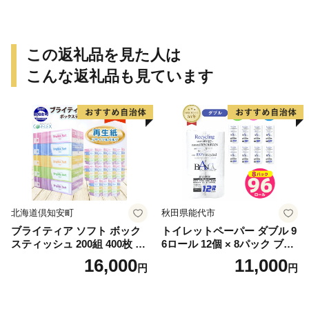
この返礼品を見た人は
こんな返礼品も見ています
北海道倶知安町
秋田県能代市
ブライティア ソフト ボック
トイレットペーパー ダブル 9
スティッシュ 200組 400枚 60
6ロール 12個 × 8パック ブラ
箱 日本製 まとめ買い ティッ
ンカ 再生紙 100％ 芯あり 日
16,000
11,000
円
円
シュ リサイクル 長持 防災 常
用品 消耗品 無香料 生活用品
備品 日用雑貨 消耗品 生活必
備蓄 秋田県 能代市 送料無料
需品 備蓄 ペーパー 紙 北海道
《能代製紙》