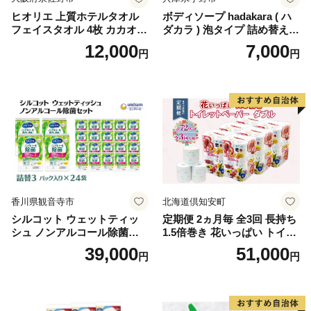
ヒオリエ 上質ホテルタオル
ボディソープ hadakara ( ハ
フェイスタオル 4枚 カカオ
ダカラ ) 泡タイプ 詰め替え 4
【タオル 泉州タオル 吸水 普
40ml×4袋 ボディーソープ 泡
12,000
7,000
円
円
段使い 無地 シンプル 日用品
ボディソープ 泡 日用品 消耗
ふわふわ ふかふか 家族 たお
品 バス用品 大容量 いい 匂い
る 一人暮らし】
ボディ 保湿 LION ライオン
泡石鹸 石鹸 兵庫 兵庫県 小野
市
香川県観音寺市
北海道倶知安町
シルコット ウェットティッ
定期便 2ヵ月毎 全3回 長持ち
シュ ノンアルコール除菌詰
1.5倍巻き 花いっぱい トイレ
替（43枚×3P）×24袋 日用品
ットペーパー ダブル 45ｍ 計
39,000
51,000
円
円
おもちゃ 拭き取り 手拭き 外
72ロール 全18種 花柄 プリン
出時 お出かけ時 食事前 緑茶
ト ハーブ 香り付き 日本製 ま
カテキン配合
とめ買い 防災 常備品 ペーパ
ー 消耗品 備蓄 送料無料 北海