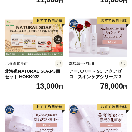
円
円
水
北海道北斗市
群馬県千代田町
北海道NATURAL SOAP3個
アースハート SC アクアゼ
セット HOKK033
ロ スキンケアシリーズ 3点
セット
13,000
78,000
円
円