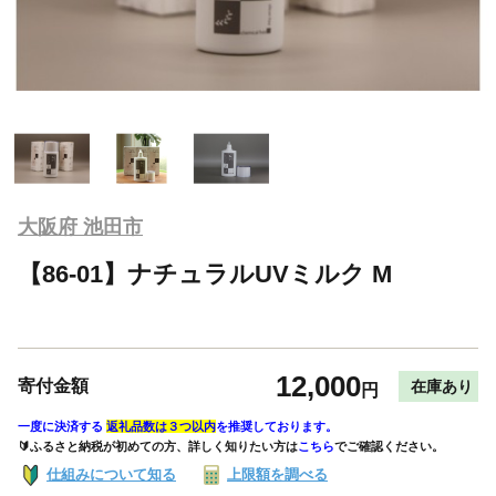
大阪府 池田市
【86-01】ナチュラルUVミルク M
12,000
寄付金額
在庫あり
円
一度に決済する
返礼品数は３つ以内
を推奨しております。
🔰ふるさと納税が初めての方、詳しく知りたい方は
こちら
でご確認ください。
仕組みについて知る
上限額を調べる