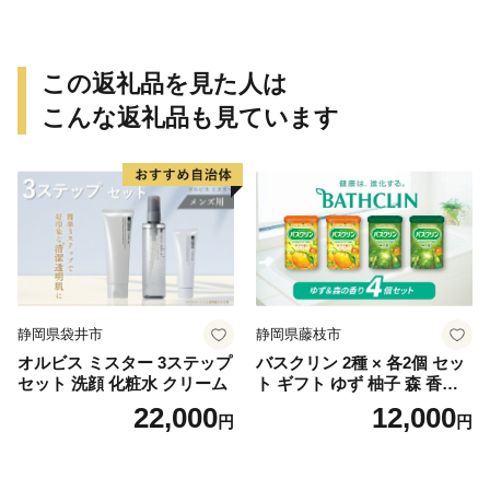
この返礼品を見た人は
こんな返礼品も見ています
静岡県袋井市
静岡県藤枝市
オルビス ミスター 3ステップ
バスクリン 2種 × 各2個 セッ
セット 洗顔 化粧水 クリーム
ト ギフト ゆず 柚子 森 香り
日用品 お風呂 バス用品 温活
22,000
12,000
円
円
アロマ 香り まとめ買い静岡
県 藤枝市 医薬部外品