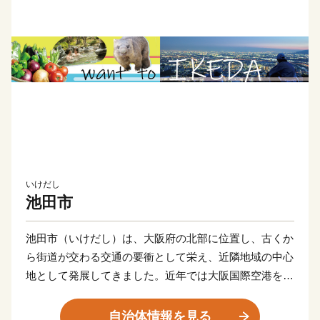
いけだし
池田市
池田市（いけだし）は、大阪府の北部に位置し、古くか
ら街道が交わる交通の要衝として栄え、近隣地域の中心
地として発展してきました。近年では大阪国際空港をは
じめ、阪神高速道路や中国自動車道、阪急宝塚線が整備
され、都心（大阪・梅田）まで20分という利便性が高い
自治体情報を見る