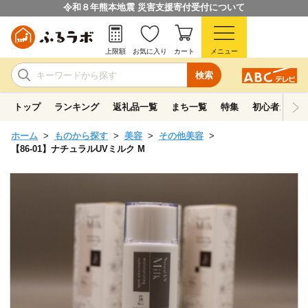
令和８年熊本地震 災害支援寄付受付について
上限額
お気に入り
カート
メニュー
検索
トップ
ランキング
返礼品一覧
まち一覧
特集
初心者ガイド
ホーム
ものから探す
美容
その他美容
【86-01】ナチュラルUVミルク M