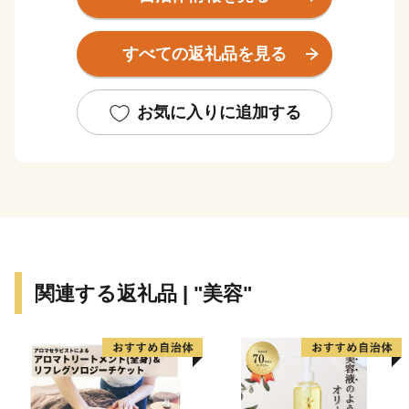
住宅都市としての姿があります。
また、五月山の緑や猪名川の清流に囲まれた自然豊かな
すべての返礼品を見る
地域でもあり、「大阪みどりの百選」に選ばれた五月山
緑地には大阪平野を一望する展望台やウォンバットのい
る動物園、植物園、ゴルフ場などが併設されており、ハ
お気に入りに追加する
イキングをはじめとしたレジャー客も多数訪れていま
す。
産業の面では、古くは中国大陸から機織りの技術が伝え
られた織姫伝説に始まり、江戸時代には酒造業が盛んに
なりました。明治には阪急阪神東宝グループ創業者の小
林一三が日本初の分譲住宅販売を始め、昭和には日清食
品ホールディングス創業者の安藤百福が世界初の即席麺
関連する返礼品 | "美容"
であるチキンラーメンを発明するなど、「衣」「食」
「住」の事始めの歴史を持つ土地でもあります。