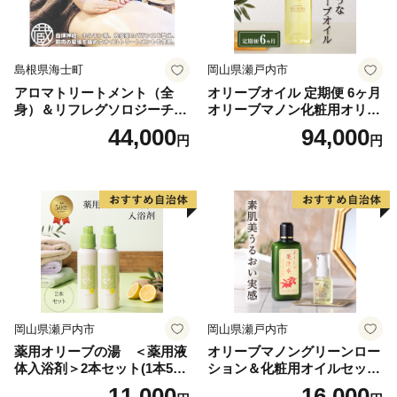
島根県海士町
岡山県瀬戸内市
アロマトリートメント（全
オリーブオイル 定期便 6ヶ月
身）＆リフレグソロジーチケ
オリーブマノン化粧用オリー
ット
ブオイル 200ml オリーブ オ
44,000
94,000
円
円
イル 美容 スキンケア 化粧用
油 オリーブ油 お楽しみ
岡山県瀬戸内市
岡山県瀬戸内市
薬用オリーブの湯 ＜薬用液
オリーブマノングリーンロー
体入浴剤＞2本セット(1本500
ション＆化粧用オイルセット
ml） 美容
美容グッズ スキンケア 化粧
11,000
16,000