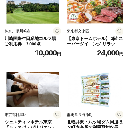
神奈川県川崎市
東京都文京区
川崎国際生田緑地ゴルフ場
【東京ドームホテル】 3階 ス
ご利用券 3,000点
ーパーダイニング リラッサ
ランチブッフェ お食事券 大
10,000
24,000
円
円
人1名様分 関東 東京 ご利用
券 ランチ 昼食 食事券 レスト
ラン ブッフェ 東京都 お食事
券
東京都目黒区
群馬県長野原町
ウェスティンホテル東京
北軽井沢・八ッ場ダム周辺ほ
『ル・スパ・パリジエン』選
か町内各所で利用可能な長野