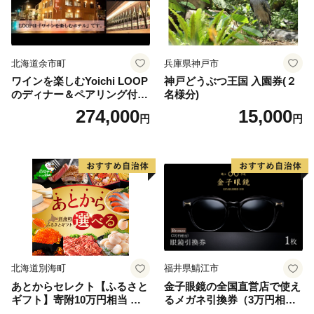
北海道余市町
兵庫県神戸市
ワインを楽しむYoichi LOOP
神戸どうぶつ王国 入園券(２
のディナー＆ペアリング付宿
名様分)
泊プラン＜デラックスツイン
274,000
15,000
円
円
＞
北海道別海町
福井県鯖江市
あとからセレクト【ふるさと
金子眼鏡の全国直営店で使え
ギフト】寄附10万円相当 あ
るメガネ引換券（3万円相
とから選べる！ ギフト いく
当） Bronze