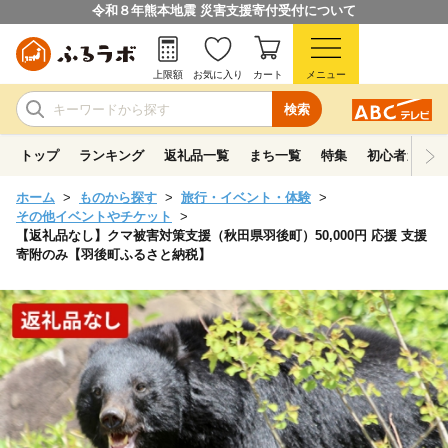
令和８年熊本地震 災害支援寄付受付について
上限額
お気に入り
カート
メニュー
検索
トップ
ランキング
返礼品一覧
まち一覧
特集
初心者ガイド
ホーム
ものから探す
旅行・イベント・体験
その他イベントやチケット
【返礼品なし】クマ被害対策支援（秋田県羽後町）50,000円 応援 支援
寄附のみ【羽後町ふるさと納税】