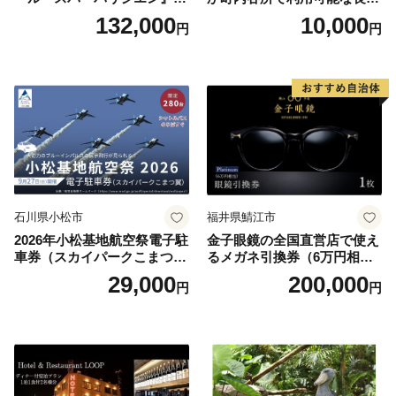
べるボディセラピー90分/1名
原町ふるさと感謝券（3,000
132,000
10,000
円
円
円分）【トラベル 観光 旅行
お土産 群馬県 長野原町 北軽
井沢】
石川県小松市
福井県鯖江市
2026年小松基地航空祭電子駐
金子眼鏡の全国直営店で使え
車券（スカイパークこまつ
るメガネ引換券（6万円相
翼） 駐車場 シャトルバスの
当） Platinum
29,000
200,000
円
円
りばすぐ 石川県 小松市