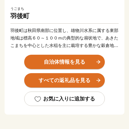
うごまち
羽後町
羽後町は秋田県南部に位置し、雄物川水系に属する東部
地域は標高６０～１００ｍの典型的な扇状地で、あきた
こまちを中心とした水稲を主に栽培する豊かな穀倉地帯
であります。また子吉川水系に属する西部地域は標高２
００～３５０ｍの出羽丘陵八塩山塊に属する山間・高原
自治体情報を見る
地帯となっております。冬は多いところで２ｍを超える
ほどの積雪がある豪雪地帯でもありますが、夏には国の
すべての返礼品を見る
重要無形民俗文化財に指定されている「西馬音内（にし
もない）盆踊り」が開催され（８月１６～１８日）、多
くの観光客が優雅で先祖と一体化したような幽玄な世界
お気に入りに追加する
に酔いしれております。昭和３０年、１町６村が合併し
て誕生した羽後町は、全国的に推進されてきた平成の大
合併には参加せず、地域住民の顔がみえる単独立町を宣
言し、現在に至っております。