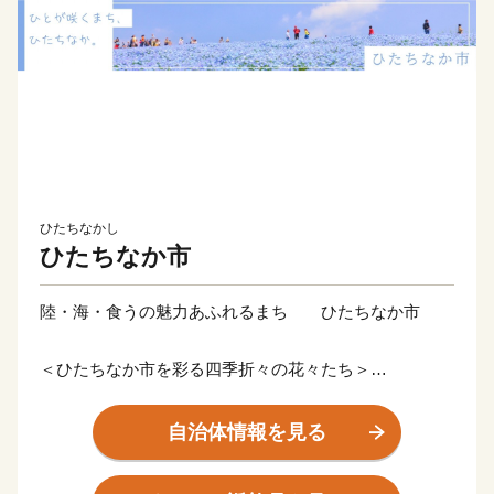
ひたちなかし
ひたちなか市
陸・海・食うの魅力あふれるまち ひたちなか市
＜ひたちなか市を彩る四季折々の花々たち＞
ひたちなか市は茨城県の中央部、県都水戸市に隣接。暖
かな春が訪れる頃、国営ひたち海浜公園では、香り高く
自治体情報を見る
色鮮やかなスイセン、カラフルで可愛らしいチューリッ
プ、そして、『死ぬまでに行きたい！世界の絶景』と評