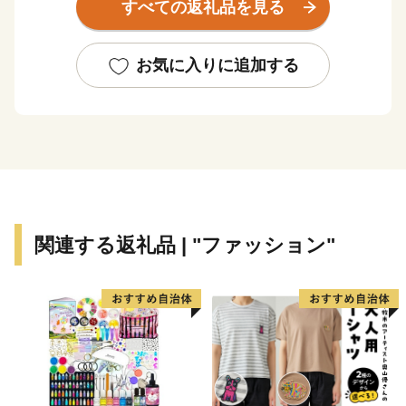
すべての返礼品を見る
され空の青・海の青のハーモニーが美しいネモフィラが
見頃を迎え、大勢の観光客で賑わいます。夏に突如姿を
現す新緑のコキアは、秋にかけて赤と緑のグラデーショ
お気に入りに追加する
ンを表現し、10月頃には『紅葉コキア』として一面を真
っ赤に染め上げます。その他、市内の馬渡はにわ公園で
は、毎年6月に美しい花しょうぶが咲き誇り、白と紫の
涼しげな花景色は、来園者に初夏の訪れを感じさせてく
れています。
＜豊富な海の幸と、地域に根付いた“食”を味わう＞
太平洋に面するひたちなか市に訪れたのなら、必ず食べ
関連する返礼品 | "ファッション"
たい海の幸。 那珂湊おさかな市場では、旬の魚介類や
近海で採れる地魚が豊富に揃う魚市場で、県内外から年
間100万人以上の観光客が訪れます。大きなネタが魅力
のお寿司や新鮮な海の幸が盛りだくさんの海鮮丼を心ゆ
くまでご堪能いただけます。その他、たこの加工生産量
日本一を誇り、多数の水産加工会社では様々な商品の製
造、オリジナル商品の開発が盛んに行われています。ま