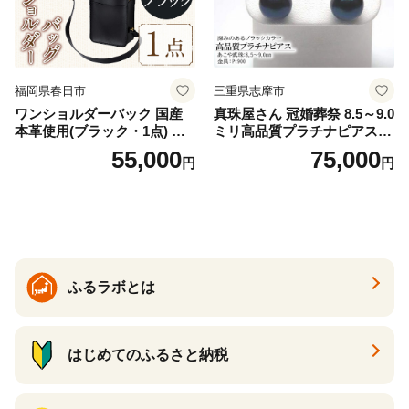
福岡県春日市
三重県志摩市
ワンショルダーバック 国産
真珠屋さん 冠婚葬祭 8.5～9.0
本革使用(ブラック・1点) 鞄
ミリ高品質プラチナピアス P
バック バッグ カバン レザー
t900 志摩産アコヤ真珠 ブラ
55,000
75,000
円
円
国産 日本製 牛革 黒 革 革製
ックパール 黒真珠
品 手作り 男性 女性 レディー
ス メンズ【ksg1307-bk】【Z
enis】
ふるラボとは
はじめてのふるさと納税