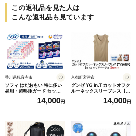
この返礼品を見た人は
こんな返礼品も見ています
香川県観音寺市
京都府宮津市
ソフィ はだおもい 特に多い
グンゼ YG in.T カットオフク
昼用・超熟睡ガード セット
ルーネックスリーブレス【Y
羽付き ナプキン 生理用品 サ
V2618P】Lサイズ クリアベ
14,000
14,000
円
円
ニタリー ユニ・チャーム
ージュ3枚セット [№5716-04
32]