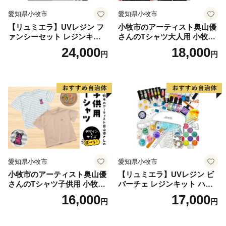
た、日本屈指の生産量を誇る「ほしいも」は無添加のヘ
愛知県小牧市
愛知県小牧市
ルシースイーツとして子供から大人まで皆に愛されるひ
【リュミエラ】UVレジン フ
小牧市のアーティスト奥山優
たちなか市ソウルフードです。
ァンシーセット レジンキッ
さんのTシャツ大人用 小牧市
＜ひたちなか海浜鉄道湊線＞
ト ハンドメイド レジンクラ
制70周年記念
24,000
18,000
円
円
フト アクセサリーキット 手
ひたちなか海浜鉄道湊線は、大正２年（1913年）に運
作り セット レジン LEDライ
行を開始した歴史あるローカル線であり、地域を象徴す
ト
る存在として地元民に愛されています。映画「フラガー
ル」をはじめ、ドラマ・CM等のロケーションとしても
数多く起用されており、中でも、那珂湊駅は築100年を
超えた趣のある木造駅舎が魅力的で「関東の駅百選」に
選出されています。また、勝田駅から阿字ヶ浦駅まで計
10駅（今後、国営ひたち海浜公園前まで延伸予定）に設
愛知県小牧市
愛知県小牧市
置されている駅名標は、それぞれの地域の魅力が一目で
小牧市のアーティスト奥山優
【リュミエラ】UVレジン ビ
伝わるユニークなデザインとなっており、2015年度グ
さんのTシャツ子供用 小牧市
バーチェ レジンキット ハン
ッドデザイン賞を受賞しました。列車のレトロな雰囲気
制70周年記念
ドメイド レジンクラフト ア
16,000
17,000
円
円
と広大なお芋畑や田園風景を眺めながら、14.3ｋｍのシ
クセサリーキット 手作り セ
ット レジン LEDライト
ョートトリップを楽しむことができます。