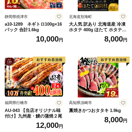
静岡県焼津市
北海道別海町
a10-1289 ネギトロ100g×16
大人気 訳あり 北海道産 冷凍
パック 合計1.6kg
ホタテ 400g ほたて ホタテ
帆立 貝柱 海鮮 魚介類 刺身
10,000
8,000
円
円
大粒 天然 海鮮 ランキング 大
人気 人気 おすすめ 訳あり ）
福岡県行橋市
高知県須崎市
AU-043 【当店オリジナル味
藁焼きかつおタタキ 1.9kg
付け】九州産・鰻の蒲焼２尾
8,000
円
12,000
円