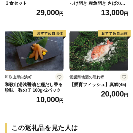
３食セット
っけ開き 赤魚開き さばの開
き 魚醤干し 3種 セット 詰め
29,000
13,000
円
円
合わせ 魚 おかず 肉厚 おいし
い さば 赤魚 縞ホッケ ジョイ
フーズ 魚貝類 お取り寄せ お
取り寄せグルメ 魚醤 ナンプ
ラー 愛知県 小牧市 冷凍 送料
無料
和歌山県白浜町
愛媛県地酒の隠れ郷
和歌山湯浅醤油と鰹だし香る
【愛育フィッシュ】真鯛(45)
珍味 数の子 100g×2パック
20,000
円
10,000
円
この返礼品を見た人は