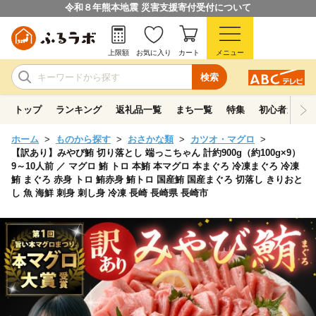
令和８年熊本地震 災害支援寄付受付について
上限額
お気に入り
カート
メニュー
検索
トップ
ランキング
返礼品一覧
まち一覧
特集
初心者ガイド
ホーム
ものから探す
おさかな類
カツオ・マグロ
【訳あり】みやび鮪 切り落とし 端っこちゃん 計約900g（約100g×9）
9～10人前 ／ マグロ 鮪 トロ 本鮪 本マグロ 本まぐろ 冷凍まぐろ 冷凍
鮪 まぐろ 赤身 トロ 鮪赤身 鮪トロ 国産鮪 国産まぐろ 切落し きりおと
し 魚 海鮮 刺身 刺し身 冷凍 長崎 長崎県 長崎市