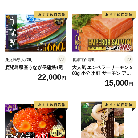
鹿児島県大崎町
北海道白糠町
鹿児島県産うなぎ長蒲焼4尾
大人気 エンペラーサーモン 9
00g 小分け 鮭 サーモン アト
22,000
円
ランティックサーモン 水産
15,000
円
庁長官賞 受賞 さけ シャケ し
ゃけ sake カルパッチョ ソテ
ー レアステーキ 人気 高級 大
満足 美味しい 贈答 生食用 刺
身 お刺身 刺し身 魚介類 海鮮
冷凍 厚切り 薄切り ふるさと
納税 ふるさとチョイス チョ
イス 北海道 白糠町