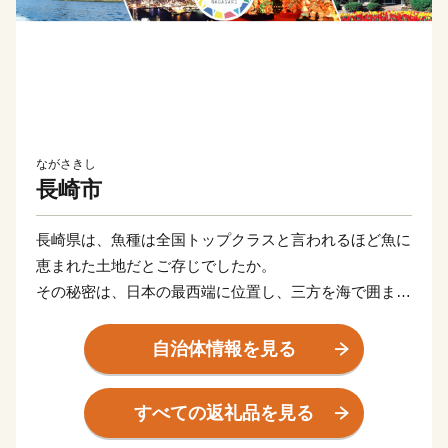
ながさきし
長崎市
長崎県は、魚種は全国トップクラスと言われるほど魚に
恵まれた土地だとご存じでしたか。
その秘密は、日本の最西端に位置し、三方を海で囲まれ
る長崎県の立地にあります。世界最大級の海流である黒
潮は、九州南西部で分岐して長崎沿岸を通ります。
自治体情報を見る
この対馬海流に乗って、様々な魚が回遊。全国屈指の魚
種の豊富さにつながるというわけです。
すべての返礼品を見る
また、東シナ海には、世界有数の大陸棚が広がってお