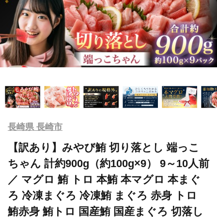
長崎県 長崎市
【訳あり】みやび鮪 切り落とし 端っこ
ちゃん 計約900g（約100g×9） 9～10人前
／ マグロ 鮪 トロ 本鮪 本マグロ 本まぐ
ろ 冷凍まぐろ 冷凍鮪 まぐろ 赤身 トロ
鮪赤身 鮪トロ 国産鮪 国産まぐろ 切落し