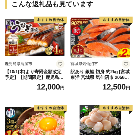
こんな返礼品も見ています
鹿児島県鹿屋市
宮城県気仙沼市
【10/1(木)より寄附金額改定
訳あり 銀鮭 切身 約2kg [宮城
予定】【期間限定】鹿児島県
東洋 宮城県 気仙沼市 205649
大隅産うなぎ蒲焼4尾（400
91] 鮭 魚介類 海鮮 訳アリ 規
12,000
12,500
円
円
g） KN007-023
格外 不揃い さけ サケ 鮭切身
シャケ 切り身 冷凍 家庭用 お
かず 弁当 支援 サーモン 銀鮭
切り身 魚 わけあり