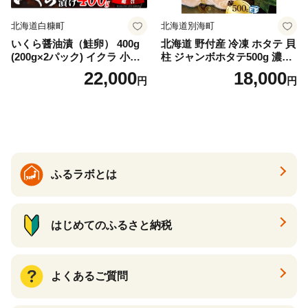
北海道白糠町
北海道別海町
いくら醤油漬（鮭卵） 400g
北海道 野付産 冷凍 ホタテ 貝
(200g×2パック) イクラ 小分
柱 ジャンボホタテ500g 濃厚
け いくら醤油漬 鮭いくら い
な旨味と甘み （ほたて ホタ
22,000
18,000
円
円
くら醤油漬け 鮭 鮭卵 ikura
テ 帆立 貝柱 ホタテ貝柱 大玉
醤油いくら 冷凍いくら いく
大粒 北海道 別海 野付 ふるさ
ら北海道 醤油鮭いくら 人気
と納税）
大好評品 北海道 白糠町
ふるラボとは
はじめてのふるさと納税
よくあるご質問