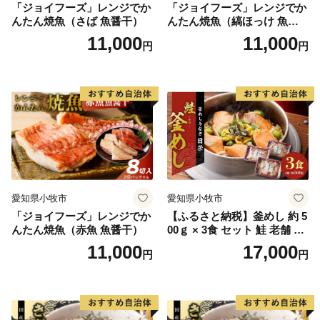
「ジョイフーズ」レンジでか
「ジョイフーズ」レンジでか
んたん焼魚（さば 魚醤干）
んたん焼魚（縞ほっけ 魚醤
干）
11,000
11,000
円
円
愛知県小牧市
愛知県小牧市
「ジョイフーズ」レンジでか
【ふるさと納税】釜めし 約 5
んたん焼魚（赤魚 魚醤干）
00ｇ × 3食 セット 鮭 老舗 急
速冷凍 レンチン 時短 簡単調
11,000
17,000
円
円
理 食品 加工品 海鮮 手作り
ほくほく ご飯 お弁当 おにぎ
り お茶漬け お取り寄せ お取
り寄せグルメ 愛知県 小牧市
送料無料