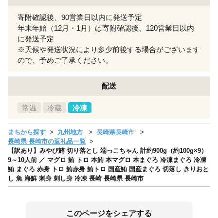
寄附確認後、90営業日以内に発送予定
年末年始（12月・1月）は寄附確認後、120営業日以内
に発送予定
※天候や発送状況により多少前後する場合がございます
ので、予めご了承ください。
配送
常温
冷蔵
冷凍
まちから探す
九州地方
長崎県長崎市
長崎県 長崎市の返礼品一覧
【訳あり】みやび鮪 切り落とし 端っこちゃん 計約900g（約100g×9）
9～10人前 ／ マグロ 鮪 トロ 本鮪 本マグロ 本まぐろ 冷凍まぐろ 冷凍
鮪 まぐろ 赤身 トロ 鮪赤身 鮪トロ 国産鮪 国産まぐろ 切落し きりおと
し 魚 海鮮 刺身 刺し身 冷凍 長崎 長崎県 長崎市
このページをシェアする