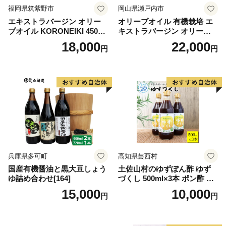
福岡県筑紫野市
岡山県瀬戸内市
エキストラバージン オリー
オリーブオイル 有機栽培 エ
ブオイル KORONEIKI 450g
キストラバージン オリーブ
[筑前たなか油屋 福岡県 筑紫
オイル シングル 2本 セット
18,000
22,000
円
円
野市 21760403] 油 食用油 オ
オーガニック 調味料 油 オリ
リーブ油
ーブ油 食用油 ギフト
兵庫県多可町
高知県芸西村
国産有機醤油と黒大豆しょう
土佐山村のゆずぽん酢 ゆず
ゆ詰め合わせ[164]
づくし 500ml×3本 ポン酢 ポ
ンズ ゆず 柚子 調味料 さっぱ
15,000
10,000
円
円
り 美味しい おいしい 鍋 しゃ
ぶしゃぶ 冷奴 魚料理 蒸し料
理 ドレッシング セット