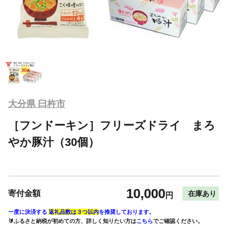
大分県 臼杵市
［フンドーキン］フリーズドライ まろ
やか豚汁（30個）
10,000
寄付金額
在庫あり
円
一度に決済する
返礼品数は３つ以内
を推奨しております。
🔰ふるさと納税が初めての方、詳しく知りたい方は
こちら
でご確認ください。