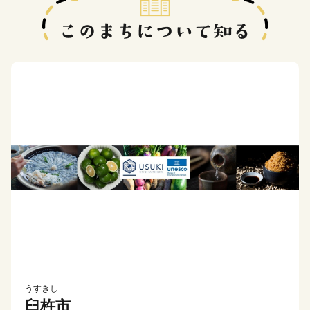
うすきし
臼杵市