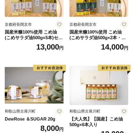
京都府長岡京市
京都府長岡京市
国産米糠100%使用 こめ油
国産米糠100%使用 こめ油
(こめサラダ油500g×5本)セッ
(こめサラダ油500g×2本・こ
ト [1574]
め胚芽油500g×3本)セット [1
13,000
14,000
円
円
573]
和歌山県古座川町
和歌山県古座川町
DewRose ＆SUGAR 20g
【大人気】【国産】こめ油
500g×6本入り
8,000
円