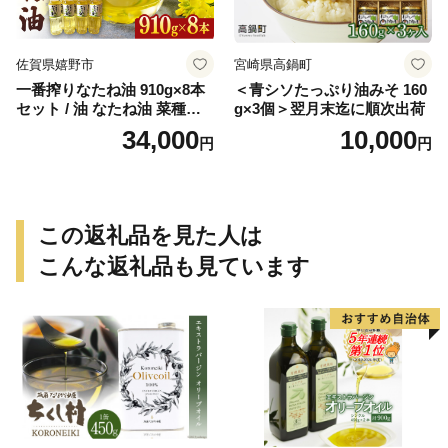
佐賀県嬉野市
宮崎県高鍋町
一番搾りなたね油 910g×8本
＜青シソたっぷり油みそ 160
セット / 油 なたね油 菜種油
g×3個＞翌月末迄に順次出荷
ナタネ【山下製油】 [NBE00
34,000
10,000
円
円
7]
この返礼品を見た人は
こんな返礼品も見ています