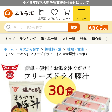
令和８年熊本地震 災害支援寄付受付について
上限額
お気に入り
カート
メニュー
検索
トップ
ランキング
返礼品一覧
まち一覧
特集
初心者ガイド
ホーム
ものから探す
調味料・油
味噌・醤油
［フンドーキン］フリーズドライ まろやか豚汁（30個）