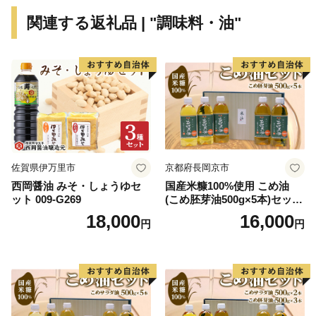
関連する返礼品 | "調味料・油"
佐賀県伊万里市
京都府長岡京市
西岡醤油 みそ・しょうゆセ
国産米糠100%使用 こめ油
ット 009-G269
(こめ胚芽油500g×5本)セット
[1575]
18,000
16,000
円
円