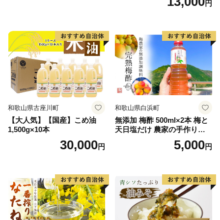
13,000
円
和歌山県古座川町
和歌山県白浜町
【大人気】【国産】こめ油
無添加 梅酢 500ml×2本 梅と
1,500g×10本
天日塩だけ 農家の手作り完
熟梅酢 調味料
30,000
5,000
円
円