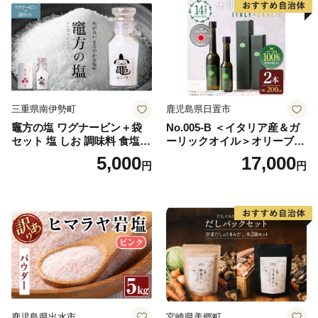
三重県南伊勢町
鹿児島県日置市
竈方の塩 ワグナービン＋袋
No.005-B ＜イタリア産＆ガ
セット 塩 しお 調味料 食塩
ーリックオイル＞オリーブオ
天然 ミネラル 調味料 ソルト
イルセット(200ml×2本) 日置
5,000
17,000
円
円
salt 料理 味付 おにぎり 三重
市 特産品 調味料 油 エキスト
県 南伊勢 伊勢 志摩 5000円 5
ラバージン オリーブ セット
000円以下 五千円
ガーリック【鹿児島オリー
ブ】
鹿児島県出水市
宮崎県美郷町