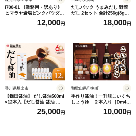
i700-01 《業務用・訳あり》
だしパック うまみだし 野菜
ヒマラヤ岩塩ピンクパウダー
だし 2セット 合計256g(8g×8
タイプ(5kg) 岩塩 塩 調味料
パック×2種×2セット) [岡田商
12,000
18,000
円
円
しお 保存料不使用 天然 パウ
店 宮崎県 美郷町 31ac0069]
ダータイプ グレインミルタ
国産 粉末 ダシ 出汁パック し
イプ 料理 バスソルト 入浴 普
いたけ 無塩
段使い ギフト 贈り物【ソル
ティースマイル】
香川県坂出市
和歌山県印南町
【鎌田醤油】 だし醤油500ml
手作り醤油！一升瓶こいくち
×12本入【だし醤油 醤油 人気
しょうゆ ２本入り［Dm4］
おすすめ 人気だし醤油 出汁
｜手作り 醤油 和歌山県 印南
25,000
10,000
円
円
醤油 AE1021】
町 一升瓶 こいくちしょうゆ
伝統製法 醤油 日本食 調味料
地元産 大豆 小麦 塩 だし 煮
物 和食 醤油 肉料理 魚料理