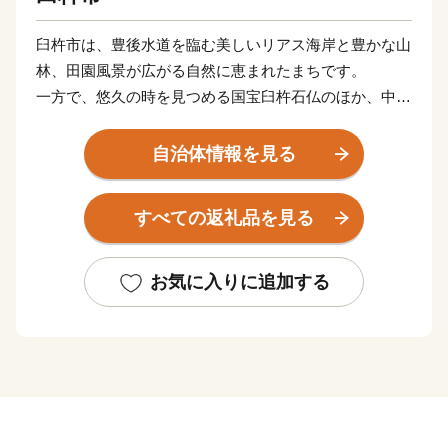
臼杵市は、豊後水道を臨む美しいリアス海岸と豊かな山
林、田園風景が広がる自然に恵まれたまちです。
一方で、悠久の時を見つめる国宝臼杵石仏のほか、中世
ではキリシタン大名による南蛮交易で国際都市として名
を馳せ、今も武家屋敷などの風情を留める歴史と文化薫
自治体情報を見る
る城下町でもあります。
伝統を大切にする臼杵人気質は、豊かな食文化の魅力と
すべての返礼品を見る
相まって、「日本の心が息づく」癒しのまちとして旅人
を魅了しています。
お気に入りに追加する