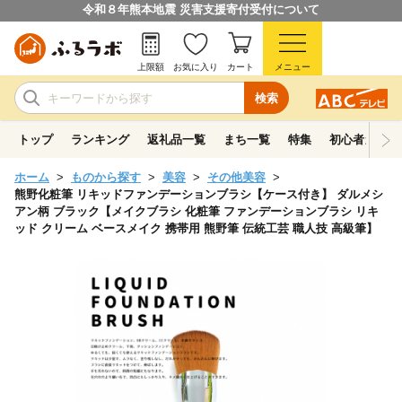
令和８年熊本地震 災害支援寄付受付について
上限額
お気に入り
カート
メニュー
検索
トップ
ランキング
返礼品一覧
まち一覧
特集
初心者ガイド
ホーム
ものから探す
美容
その他美容
熊野化粧筆 リキッドファンデーションブラシ【ケース付き】 ダルメシ
アン柄 ブラック【メイクブラシ 化粧筆 ファンデーションブラシ リキ
ッド クリーム ベースメイク 携帯用 熊野筆 伝統工芸 職人技 高級筆】