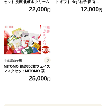
セット 洗顔 化粧水 クリーム
ト ギフト ゆず 柚子 森 香り
日用品 お風呂 バス用品 温活
22,000
12,000
円
円
アロマ 香り まとめ買い静岡
県 藤枝市 医薬部外品
千葉県白子町
MITOMO 福袋300枚フェイス
マスクセットMITOMO 福袋3
00枚フェイスマスクセット
25,000
円
ふるさと納税 パック ファイ
スパック フェイスマスク 美
容 スキンケア 福袋 千葉県 白
子町 送料無料 SHAG003