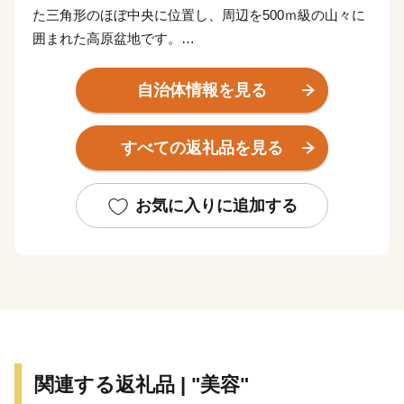
た三角形のほぼ中央に位置し、周辺を500ｍ級の山々に
囲まれた高原盆地です。
熊野町には、180年余りの歴史と伝統を誇る伝統的工芸
自治体情報を見る
品「熊野筆」があり、毛筆、画筆、化粧筆の国内生産量
の多くを占める「筆の都」として発展してきました。
すべての返礼品を見る
「筆まつり」を始めとしたイベントの開催や筆にまつわ
るものを収集・展示した「筆の里工房」等により、筆文
化のすばらしさを全国に発信しています。
お気に入りに追加する
お礼の品にも、選りすぐりの筆や熊野町自慢の品々をご
用意しました。ぜひ、ふるさと納税で『筆の都くまの』
を応援してください。
また平成30年には町制施行100周年を迎えました。この
節目となる年の７月６日、熊野町を襲った西日本豪雨
関連する返礼品 | "美容"
は、町内に甚大な被害をもたらしました。