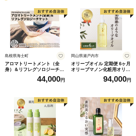
しかしながら、皆様の温かいご支援に支えられ、少しず
つですが復旧してきております。
町制施行100周年という本町の節目の年に起きた出来事
を、将来への教訓として心に刻み、災害に強く、安心し
て暮らせる元気な熊野町とするために、熊野町民の力を
島根県海士町
岡山県瀬戸内市
結集し、明日に向かって進んでいきますので今後ともよ
アロマトリートメント（全
オリーブオイル 定期便 6ヶ月
ろしくお願いいたします。
身）＆リフレグソロジーチケ
オリーブマノン化粧用オリー
ット
ブオイル 200ml オリーブ オ
44,000
94,000
円
円
イル 美容 スキンケア 化粧用
油 オリーブ油 お楽しみ