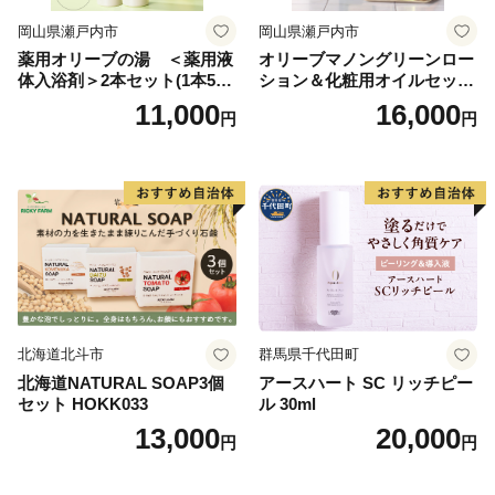
岡山県瀬戸内市
岡山県瀬戸内市
薬用オリーブの湯 ＜薬用液
オリーブマノングリーンロー
体入浴剤＞2本セット(1本500
ション＆化粧用オイルセット
ml） 美容
美容グッズ スキンケア 化粧
11,000
16,000
円
円
水
北海道北斗市
群馬県千代田町
北海道NATURAL SOAP3個
アースハート SC リッチピー
セット HOKK033
ル 30ml
13,000
20,000
円
円