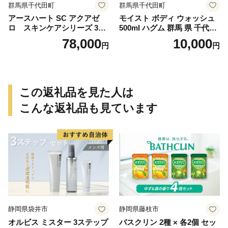
群馬県千代田町
群馬県千代田町
アースハート SC アクアゼ
モイスト ボディ ウォッシュ
ロ スキンケアシリーズ 3点
500ml ハグム 群馬 県 千代田
セット
町 〈アペックス〉
78,000
10,000
円
円
この返礼品を見た人は
こんな返礼品も見ています
静岡県袋井市
静岡県藤枝市
オルビス ミスター 3ステップ
バスクリン 2種 × 各2個 セッ