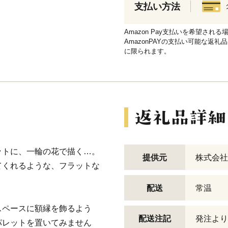
支払い方法
Amazon Pay支払いを希望さ
AmazonPAYの支払い可能な返礼
に限られます。
ットに、一輪の花で描く…。
提供元
株式会社
てくれるような、フラットな
配送
常温
スペースに額縁を飾るよう
配送注記
発注より
パレットを置いてみません