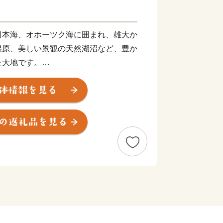
日本海、オホーツク海に囲まれ、雄大か
湿原、美しい景観の天然湖沼など、豊か
た大地です。
時に、亜寒帯気候の南限に位置し、年間
平均降水量は700～1,700mm程度と、
響もほとんどありません。
ラベンダーやライラックの花が咲くさわ
し、山々が赤や黄に染まる紅葉の秋。そ
スノーボードなどのウインタースポーツ
り変わりがはっきりとし、多彩な表情を
を背景とした、風光明媚な景色や体験
地の新鮮で豊富な素材を生かした安全で
な魅力です。