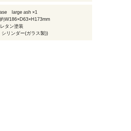
vase large ash ×1
W186×D63×H173mm
レタン塗装
：シリンダー(ガラス製))