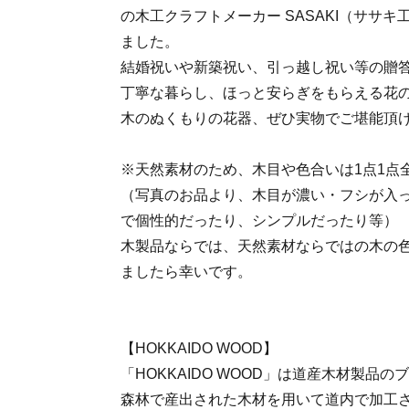
の木工クラフトメーカー SASAKI（ササキ
ました。
結婚祝いや新築祝い、引っ越し祝い等の贈
丁寧な暮らし、ほっと安らぎをもらえる花
木のぬくもりの花器、ぜひ実物でご堪能頂
※天然素材のため、木目や色合いは1点1点
（写真のお品より、木目が濃い・フシが入
で個性的だったり、シンプルだったり等）
木製品ならでは、天然素材ならではの木の
ましたら幸いです。
【HOKKAIDO WOOD】
「HOKKAIDO WOOD」は道産木材製品
森林で産出された木材を用いて道内で加工