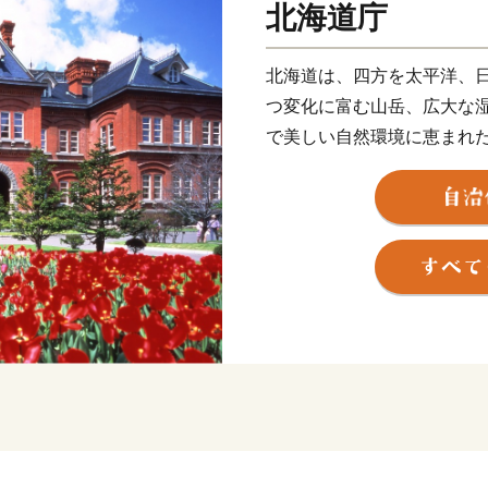
北海道庁
北海道は、四方を太平洋、
つ変化に富む山岳、広大な
で美しい自然環境に恵まれ
温帯気候の北限であると同
の平均気温は６～10℃程度、
冷涼低湿で梅雨や台風の影
花が一斉に咲き乱れる春。
やかな夏。川にサケが遡上
して、スキー、スケート、
が楽しめる冬と、四季の移
見せてくれます。
この四季折々の自然の恵み
型・滞在型の観光、海や大
美味しい食も北海道の大き