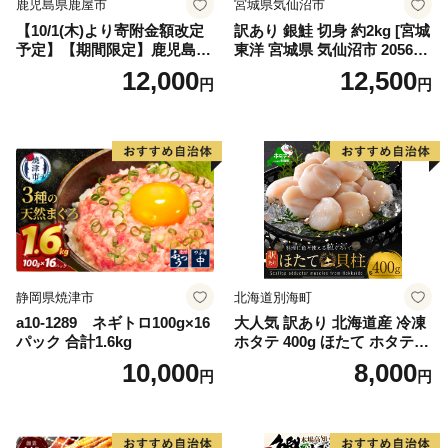
鹿児島県鹿屋市
宮城県気仙沼市
【10/1(木)より寄附金額改定
訳あり 銀鮭 切身 約2kg [宮城
予定】【期間限定】鹿児島県
東洋 宮城県 気仙沼市 205649
大隅産うなぎ蒲焼4尾（400
91] 鮭 魚介類 海鮮 訳アリ 規
12,000
12,500
円
円
g） KN007-023
格外 不揃い さけ サケ 鮭切身
シャケ 切り身 冷凍 家庭用 お
かず 弁当 支援 サーモン 銀鮭
切り身 魚 わけあり
静岡県焼津市
北海道別海町
a10-1289 ネギトロ100g×16
大人気 訳あり 北海道産 冷凍
パック 合計1.6kg
ホタテ 400g ほたて ホタテ
帆立 貝柱 海鮮 魚介類 刺身
10,000
8,000
円
円
大粒 天然 海鮮 ランキング 大
人気 人気 おすすめ 訳あり ）