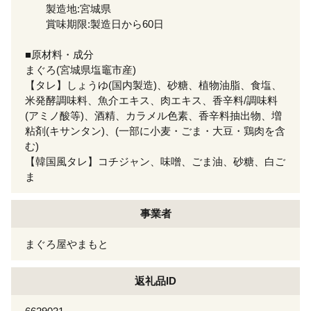
製造地:宮城県
賞味期限:製造日から60日
■原材料・成分
まぐろ(宮城県塩竈市産)
【タレ】しょうゆ(国内製造)、砂糖、植物油脂、食塩、
米発酵調味料、魚介エキス、肉エキス、香辛料/調味料
(アミノ酸等)、酒精、カラメル色素、香辛料抽出物、増
粘剤(キサンタン)、(一部に小麦・ごま・大豆・鶏肉を含
む)
【韓国風タレ】コチジャン、味噌、ごま油、砂糖、白ご
ま
事業者
まぐろ屋やまもと
返礼品ID