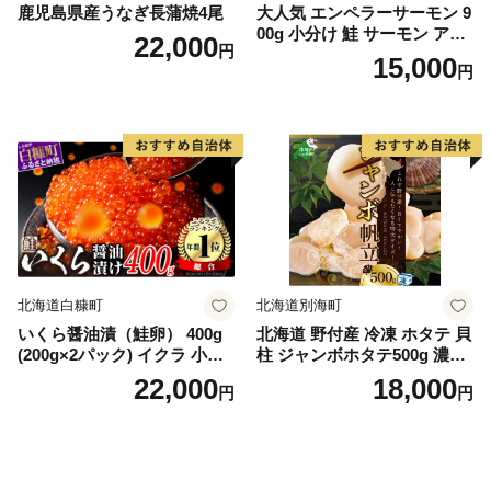
鹿児島県産うなぎ長蒲焼4尾
大人気 エンペラーサーモン 9
00g 小分け 鮭 サーモン アト
22,000
円
ランティックサーモン 水産
15,000
円
庁長官賞 受賞 さけ シャケ し
ゃけ sake カルパッチョ ソテ
ー レアステーキ 人気 高級 大
満足 美味しい 贈答 生食用 刺
身 お刺身 刺し身 魚介類 海鮮
冷凍 厚切り 薄切り ふるさと
納税 ふるさとチョイス チョ
イス 北海道 白糠町
北海道白糠町
北海道別海町
いくら醤油漬（鮭卵） 400g
北海道 野付産 冷凍 ホタテ 貝
(200g×2パック) イクラ 小分
柱 ジャンボホタテ500g 濃厚
け いくら醤油漬 鮭いくら い
な旨味と甘み （ほたて ホタ
22,000
18,000
円
円
くら醤油漬け 鮭 鮭卵 ikura
テ 帆立 貝柱 ホタテ貝柱 大玉
醤油いくら 冷凍いくら いく
大粒 北海道 別海 野付 ふるさ
ら北海道 醤油鮭いくら 人気
と納税）
大好評品 北海道 白糠町