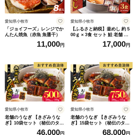
愛知県小牧市
愛知県小牧市
「ジョイフーズ」レンジでか
【ふるさと納税】釜めし 約 5
んたん焼魚（赤魚 魚醤干）
00ｇ × 3食 セット 鮭 老舗 急
速冷凍 レンチン 時短 簡単調
11,000
17,000
円
円
理 食品 加工品 海鮮 手作り
ほくほく ご飯 お弁当 おにぎ
り お茶漬け お取り寄せ お取
り寄せグルメ 愛知県 小牧市
送料無料
愛知県小牧市
愛知県小牧市
老舗のうなぎ 【きざみうな
老舗のうなぎ 【きざみうな
ぎ】10袋セット（秘伝のタレ
ぎ】15袋セット（秘伝のタレ
付）
付）
46,000
68,000
円
円