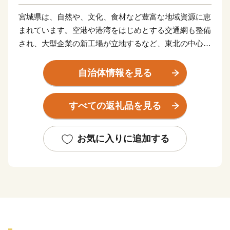
宮城県は、自然や、文化、食材など豊富な地域資源に恵
まれています。空港や港湾をはじめとする交通網も整備
され、大型企業の新工場が立地するなど、東北の中心と
してますます重要な役割が期待されています。
東日本大震災により甚大な被害を受けましたが、再生と
自治体情報を見る
さらなる発展につながる「創造的な復興」に向けた取り
組みを推進し、県民の皆さんと力を合わせ、魅力ある宮
すべての返礼品を見る
城を築いてまいります。
お気に入りに追加する