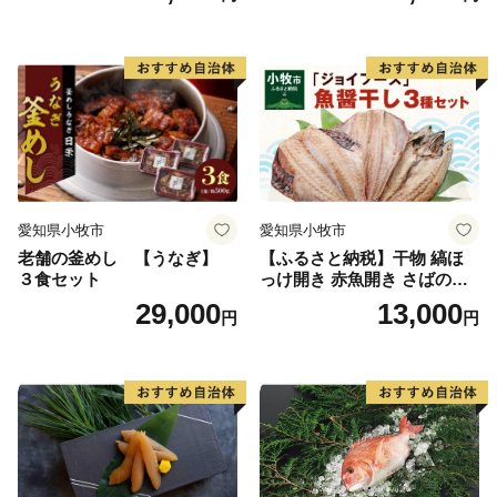
愛知県小牧市
愛知県小牧市
老舗の釜めし 【うなぎ】
【ふるさと納税】干物 縞ほ
３食セット
っけ開き 赤魚開き さばの開
き 魚醤干し 3種 セット 詰め
29,000
13,000
円
円
合わせ 魚 おかず 肉厚 おいし
い さば 赤魚 縞ホッケ ジョイ
フーズ 魚貝類 お取り寄せ お
取り寄せグルメ 魚醤 ナンプ
ラー 愛知県 小牧市 冷凍 送料
無料