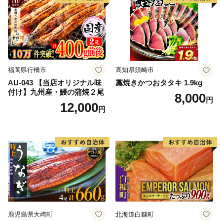
福岡県行橋市
高知県須崎市
AU-043 【当店オリジナル味
藁焼きかつおタタキ 1.9kg
付け】九州産・鰻の蒲焼２尾
8,000
円
12,000
円
鹿児島県大崎町
北海道白糠町