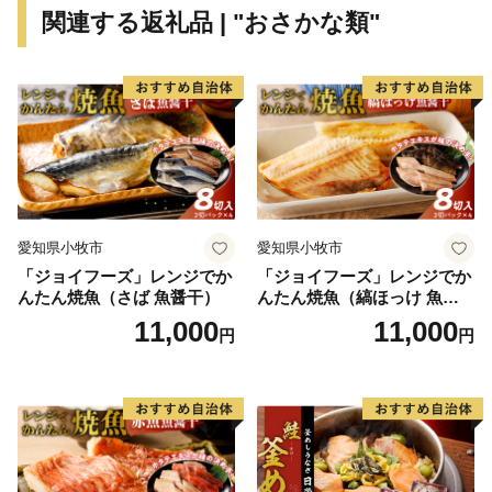
関連する返礼品 | "おさかな類"
愛知県小牧市
愛知県小牧市
「ジョイフーズ」レンジでか
「ジョイフーズ」レンジでか
んたん焼魚（さば 魚醤干）
んたん焼魚（縞ほっけ 魚醤
干）
11,000
11,000
円
円