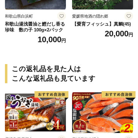
和歌山県白浜町
愛媛県地酒の隠れ郷
和歌山湯浅醤油と鰹だし香る
【愛育フィッシュ】真鯛(45)
珍味 数の子 100g×2パック
20,000
円
10,000
円
この返礼品を見た人は
こんな返礼品も見ています