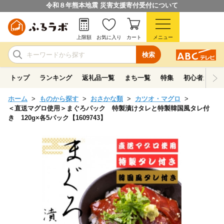
令和８年熊本地震 災害支援寄付受付について
上限額
お気に入り
カート
メニュー
検索
トップ
ランキング
返礼品一覧
まち一覧
特集
初心者ガイド
ホーム
ものから探す
おさかな類
カツオ・マグロ
＜直送マグロ使用＞まぐろパック 特製漬けタレと特製韓国風タレ付
き 120g×各5パック【1609743】