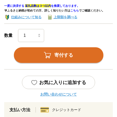
一度に決済する
返礼品数は３つ以内
を推奨しております。
🔰ふるさと納税が初めての方、詳しく知りたい方は
こちら
でご確認ください。
仕組みについて知る
上限額を調べる
数量
寄付する
お気に入りに追加する
お問い合わせについて
支払い方法
クレジットカード