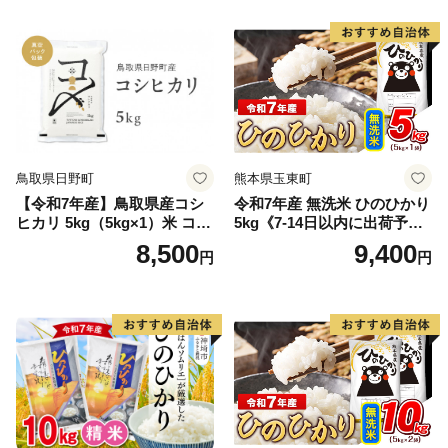
鳥取県日野町
熊本県玉東町
【令和7年産】鳥取県産コシ
令和7年産 無洗米 ひのひかり
ヒカリ 5kg（5kg×1）米 コシ
5kg《7-14日以内に出荷予定
ヒカリ こしひかり お米 白米
(土日祝除く)》コメ 米 無洗米
8,500
9,400
円
円
精米 5キロ おこめ こめ コメ
高レビュー｜人気米 熊本県
真空パック包装 真空包装 長
産米 お米 生活応援米
期保存 単一原料米 鳥取県日
野町産 Elevation