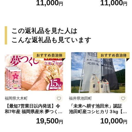
11,000
11,000
円
円
この返礼品を見た人は
こんな返礼品も見ています
福岡県大木町
福井県池田町
【最短7営業日以内発送】令
「未来へ耕す池田米」認証
和7年産 福岡県産米 夢つくし
池田町産コシヒカリ３kg【お
15kg 精米 ※北海道・沖縄・
1人様につき３セットまで】
19,500
10,000
円
円
離島は配送不可