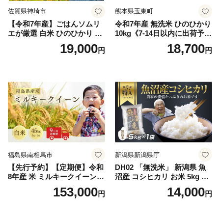
佐賀県神埼市
熊本県玉東町
【令和7年産】ごはんソムリ
令和7年産 無洗米 ひのひかり
エが厳選 白米 ひのひかり 10
10kg《7-14日以内に出荷予定
kg【神埼市産 米 お米 精米 白
(土日祝除く)》コメ 米 無洗米
19,000
18,700
円
円
米 10kg 5kg×2 ひのひかり ブ
令和7年産 高レビュー｜人気
ランド米 食味鑑定士】(H063
米 熊本県産米 お米 生活応援
164)
米
福島県南相馬市
新潟県新潟県庁
【先行予約】【定期便】令和
DH02 「無洗米」 新潟県 魚
8年産 米 ミルキークイーン
沼産 コシヒカリ お米 5kg こ
白米 45kg (5kg×9回) | ミルキ
しひかり 精米 米（お米の美
153,000
14,000
円
円
ークイーン 米5kg 福島 福島
味しい炊き方ガイド付き）
県産 福島産 精米 お米 米 コ
メ 武田ファーム サムランド