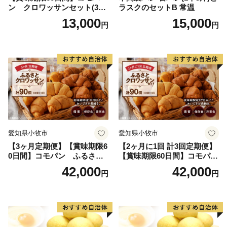
ン クロワッサンセット(30
ラスクのセットB 常温
個入り)／災害用備蓄 保存食
13,000
15,000
円
円
非常食 防災グッズにも
愛知県小牧市
愛知県小牧市
【3ヶ月定期便】【賞味期限6
【2ヶ月に1回 計3回定期便】
0日間】コモパン ふるさと
【賞味期限60日間】コモパ
クロワッサンセット（計90
ン ふるさとクロワッサンセ
42,000
42,000
円
円
個）／災害用備蓄 保存食 非
ット（計90個）／災害用備蓄
常食 防災グッズにも
保存食 非常食 防災グッズに
も