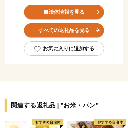
期待されます。
市の中心には開湯から1300年経つ武雄温泉がありま
自治体情報を見る
す。武雄温泉には日本銀行や東京駅等の設計を行った辰
野金吾設計の楼門があり
すべての返礼品を見る
国の重要文化財に指定されています。
また武雄神社には樹齢３０００年の大楠があり、市の天
然記念物に指定されており恵まれた自然環境がありま
お気に入りに追加する
す。
豊かな土地柄で、約400年もの歴史を持つ個性豊かな武
雄焼などの陶磁器をはじめ、農林業では、ブランド牛佐
賀牛をはじめ米、野菜に果物、多彩な名産品がありま
す。
優しいまち、笑顔あふれるまちの武雄を、どうぞよろし
くお願い致します。
関連する返礼品 | "お米・パン"