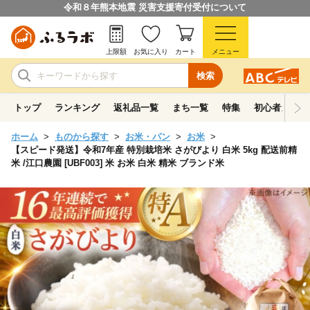
令和８年熊本地震 災害支援寄付受付について
上限額
お気に入り
カート
メニュー
検索
トップ
ランキング
返礼品一覧
まち一覧
特集
初心者ガイド
ホーム
ものから探す
お米・パン
お米
【スピード発送】令和7年産 特別栽培米 さがびより 白米 5kg 配送前精
米 /江口農園 [UBF003] 米 お米 白米 精米 ブランド米