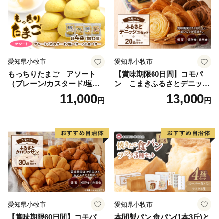
愛知県小牧市
愛知県小牧市
もっちりたまご アソート
【賞味期限60日間】コモパ
（プレーン/カスタード/塩バ
ン こまきふるさとデニッシ
ター/小倉バター）
ュセット（20個入り）／災害
11,000
13,000
円
円
用備蓄 保存食 非常食 防災グ
ッズにも
愛知県小牧市
愛知県小牧市
【賞味期限60日間】コモパ
本間製パン 食パン(1本3斤)と