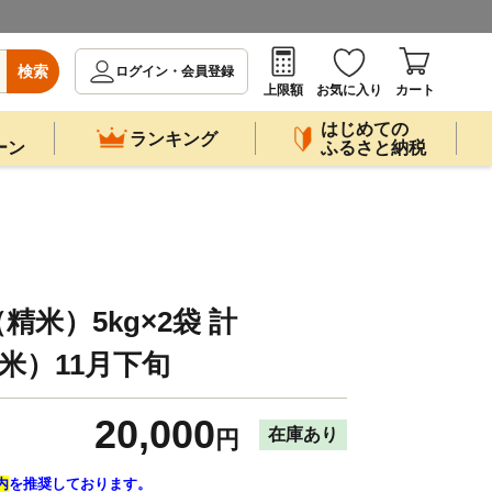
検索
ログイン・会員登録
上限額
お気に入り
カート
はじめての
ランキング
ーン
ふるさと納税
米）5kg×2袋 計
産米）11月下旬
20,000
在庫あり
円
内
を推奨しております。