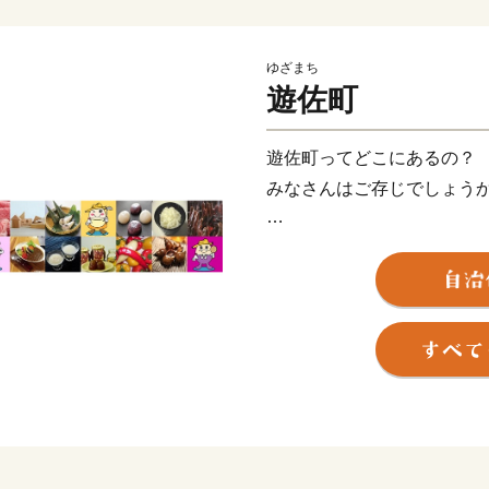
ゆざまち
遊佐町
遊佐町ってどこにあるの？
みなさんはご存じでしょう
答えは「山形のおでこ」で
山形県を人の横顔に見立て
いう地理的な特徴がありま
遊佐町は山・海・川・平野
町のシンボルは、日本ジオ
その山麓から湧き出るきれ