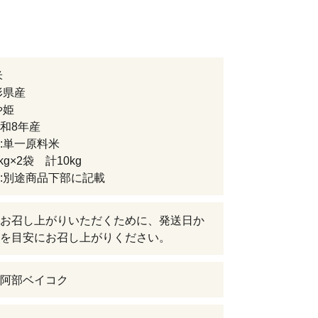
米
形県産
や姫
和8年産
:単一原料米
kg×2袋 計10kg
:別途商品下部に記載
お召し上がりいただくために、発送日か
を目安にお召し上がりください。
阿部ベイコク