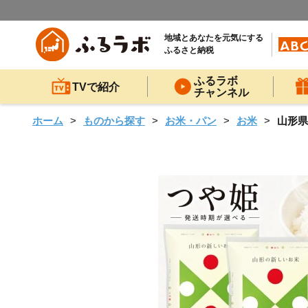
地域とあなたを元気にする
ふるさと納税
ふるラボ
TVで紹介
チャンネル
ホーム
ものから探す
お米・パン
お米
山形県