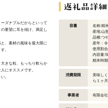
リーズナブルだからといって
容量
名称:精
りの要望に耳を傾け、満足し
産地:山
品種:つ
係と、素材の風味を最大限に
産年：令
使用割合
ます。
内容量:5
精米時期
く大きな粒、もっちり軟らか
な人にオススメです。
消費期限
美味しく
さい。
ら１ヶ月
事業者
有限会社