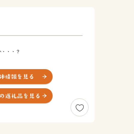
か・・・？
す！
ると、遊佐町がおでこの位置に当たると
す。
と自然豊かな町です。
パークにも認定された名峰「鳥海山」
いな水は遊佐町で作られているすべての