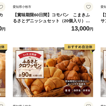
愛知県小牧市
愛
カ
【賞味期限60日間】コモパン こまきふ
【
るさとデニッシュセット（20個入り）／
サ
災害用備蓄 保存食 非常食 防災グッズにも
食
0
13,000
円
円