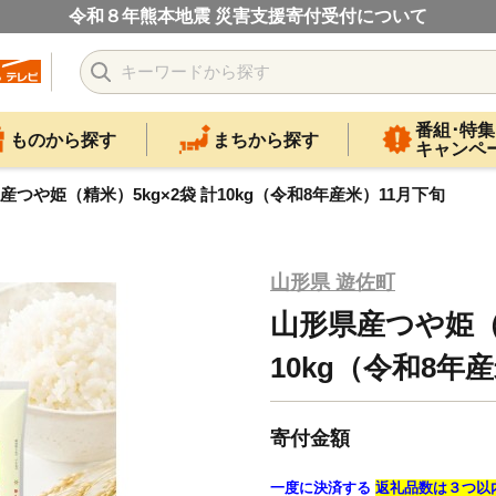
令和８年熊本地震 災害支援寄付受付について
番組･特集
ものから探す
まちから探す
キャンペ
産つや姫（精米）5kg×2袋 計10kg（令和8年産米）11月下旬
山形県 遊佐町
山形県産つや姫（精
10kg（令和8年
寄付金額
一度に決済する
返礼品数は３つ以