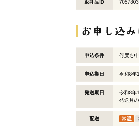
返礼品ID
7057803
申込条件
何度も申
申込期日
令和8年
発送期日
令和8年
発送月の
配送
常温