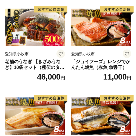
愛知県小牧市
愛知県小牧市
老舗のうなぎ 【きざみうな
「ジョイフーズ」レンジでか
ぎ】10袋セット（秘伝のタレ
んたん焼魚（赤魚 魚醤干）
付）
46,000
11,000
円
円