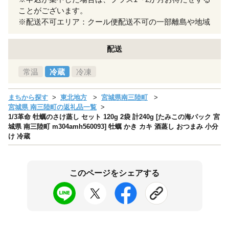
ことがございます。
※配送不可エリア：クール便配送不可の一部離島や地域
配送
常温
冷蔵
冷凍
まちから探す
東北地方
宮城県南三陸町
宮城県 南三陸町の返礼品一覧
1/3革命 牡蠣のさけ蒸し セット 120g 2袋 計240g [たみこの海パック 宮
城県 南三陸町 m304amh560093] 牡蠣 かき カキ 酒蒸し おつまみ 小分
け 冷蔵
このページをシェアする