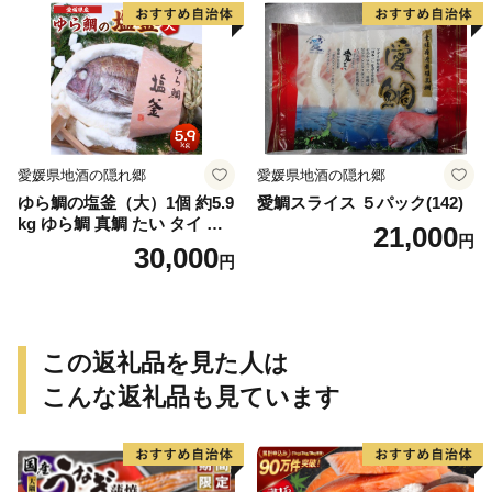
り寄せグルメ 愛知県 小牧市
取り寄せグルメ 魚醤 ナンプ
送料無料
ラー 愛知県 小牧市 冷凍 送料
無料
愛媛県地酒の隠れ郷
愛媛県地酒の隠れ郷
ゆら鯛の塩釜（大）1個 約5.9
愛鯛スライス ５パック(142)
kg ゆら鯛 真鯛 たい タイ 鯛
21,000
円
塩釜焼き 塩釜 魚 魚介類 海鮮
30,000
円
祝い事 お祝い ハレの日 食品
冷蔵 宝水産 国産 由良半島 愛
媛県【えひめの町（超）推
し！（愛南町）】(295)
この返礼品を見た人は
こんな返礼品も見ています