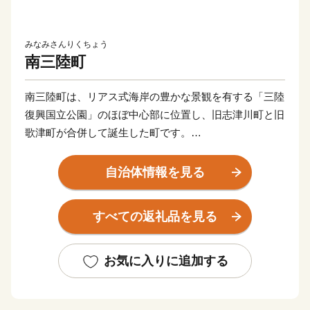
みなみさんりくちょう
南三陸町
南三陸町は、リアス式海岸の豊かな景観を有する「三陸
復興国立公園」のほぼ中心部に位置し、旧志津川町と旧
歌津町が合併して誕生した町です。
親しまれ愛されてきた当町は、平成23年3月11日に発生
した東日本大震災により甚大な被害を受けました。これ
自治体情報を見る
まで、全国・世界中の皆様から多大なご支援をいただき
ながら、町の歴史と記憶、さらには東日本大震災の教訓
すべての返礼品を見る
を踏まえつつ、防災集団移転促進事業などのハード整備
を行い、安全・安心なまちの基盤を構築することができ
ました。
お気に入りに追加する
生まれ育ったかけがえのない「故郷」としてまた「第二
の故郷」として、多くの皆様に南三陸町のまちづくりに