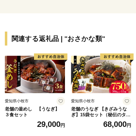
参加していただきたいと思いますので、ご支援とご協力
をお願いいたします。
関連する返礼品 | "おさかな類"
愛知県小牧市
愛知県小牧市
老舗の釜めし 【うなぎ】
老舗のうなぎ 【きざみうな
３食セット
ぎ】15袋セット（秘伝のタレ
付）
29,000
68,000
円
円