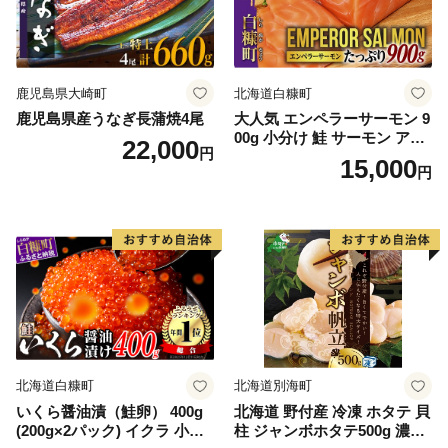
鹿児島県大崎町
北海道白糠町
鹿児島県産うなぎ長蒲焼4尾
大人気 エンペラーサーモン 9
00g 小分け 鮭 サーモン アト
22,000
円
ランティックサーモン 水産
15,000
円
庁長官賞 受賞 さけ シャケ し
ゃけ sake カルパッチョ ソテ
ー レアステーキ 人気 高級 大
満足 美味しい 贈答 生食用 刺
身 お刺身 刺し身 魚介類 海鮮
冷凍 厚切り 薄切り ふるさと
納税 ふるさとチョイス チョ
イス 北海道 白糠町
北海道白糠町
北海道別海町
いくら醤油漬（鮭卵） 400g
北海道 野付産 冷凍 ホタテ 貝
(200g×2パック) イクラ 小分
柱 ジャンボホタテ500g 濃厚