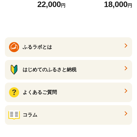
け いくら醤油漬 鮭いくら い
な旨味と甘み （ほたて ホタ
22,000
18,000
円
円
くら醤油漬け 鮭 鮭卵 ikura
テ 帆立 貝柱 ホタテ貝柱 大玉
醤油いくら 冷凍いくら いく
大粒 北海道 別海 野付 ふるさ
ら北海道 醤油鮭いくら 人気
と納税）
大好評品 北海道 白糠町
ふるラボとは
はじめてのふるさと納税
よくあるご質問
コラム