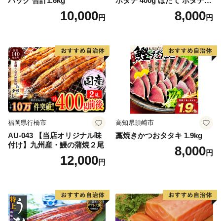
パック 合計1.6kg
ホタテ 400g ほたて ホタテ
帆立 貝柱 海鮮 魚介類 刺身
10,000
8,000
円
円
大粒 天然 海鮮 ランキング 大
人気 人気 おすすめ 訳あり ）
福岡県行橋市
高知県須崎市
AU-043 【当店オリジナル味
藁焼きかつおタタキ 1.9kg
付け】九州産・鰻の蒲焼２尾
8,000
円
12,000
円