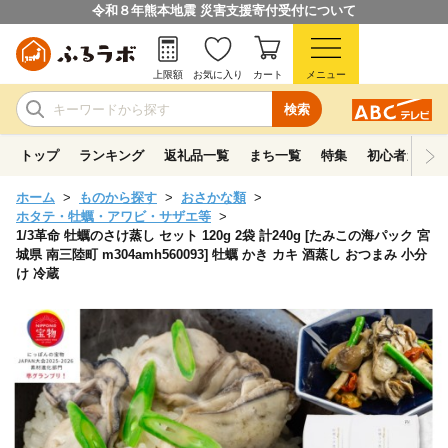
令和８年熊本地震 災害支援寄付受付について
上限額
お気に入り
カート
メニュー
検索
トップ
ランキング
返礼品一覧
まち一覧
特集
初心者ガイド
ホーム
ものから探す
おさかな類
ホタテ・牡蠣・アワビ・サザエ等
1/3革命 牡蠣のさけ蒸し セット 120g 2袋 計240g [たみこの海パック 宮
城県 南三陸町 m304amh560093] 牡蠣 かき カキ 酒蒸し おつまみ 小分
け 冷蔵