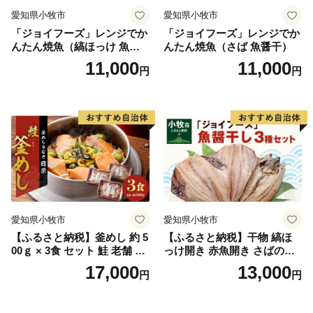
愛知県小牧市
愛知県小牧市
「ジョイフーズ」レンジでか
「ジョイフーズ」レンジでか
んたん焼魚（縞ほっけ 魚醤
んたん焼魚（さば 魚醤干）
干）
11,000
11,000
円
円
愛知県小牧市
愛知県小牧市
【ふるさと納税】釜めし 約 5
【ふるさと納税】干物 縞ほ
00ｇ × 3食 セット 鮭 老舗 急
っけ開き 赤魚開き さばの開
速冷凍 レンチン 時短 簡単調
き 魚醤干し 3種 セット 詰め
17,000
13,000
円
円
理 食品 加工品 海鮮 手作り
合わせ 魚 おかず 肉厚 おいし
ほくほく ご飯 お弁当 おにぎ
い さば 赤魚 縞ホッケ ジョイ
り お茶漬け お取り寄せ お取
フーズ 魚貝類 お取り寄せ お