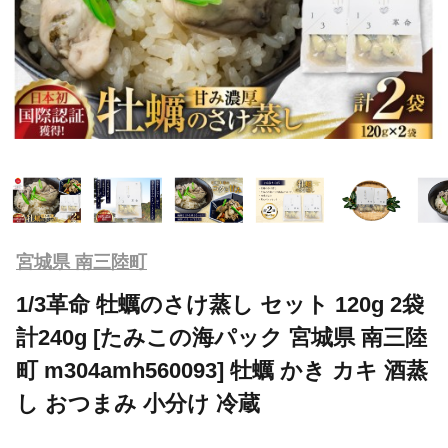
宮城県 南三陸町
1/3革命 牡蠣のさけ蒸し セット 120g 2袋
計240g [たみこの海パック 宮城県 南三陸
町 m304amh560093] 牡蠣 かき カキ 酒蒸
し おつまみ 小分け 冷蔵