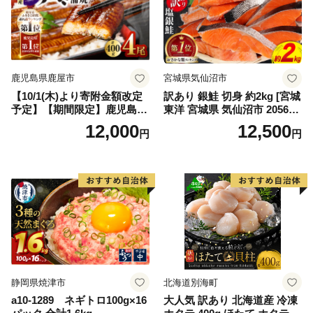
鹿児島県鹿屋市
宮城県気仙沼市
【10/1(木)より寄附金額改定
訳あり 銀鮭 切身 約2kg [宮城
予定】【期間限定】鹿児島県
東洋 宮城県 気仙沼市 205649
大隅産うなぎ蒲焼4尾（400
91] 鮭 魚介類 海鮮 訳アリ 規
12,000
12,500
円
円
g） KN007-023
格外 不揃い さけ サケ 鮭切身
シャケ 切り身 冷凍 家庭用 お
かず 弁当 支援 サーモン 銀鮭
切り身 魚 わけあり
静岡県焼津市
北海道別海町
a10-1289 ネギトロ100g×16
大人気 訳あり 北海道産 冷凍