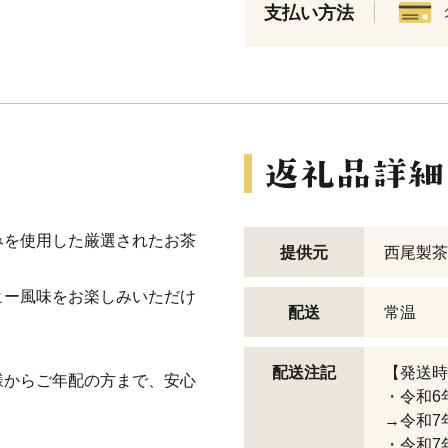
支払い方法
みを使用した厳選されたお茶
提供元
西尾製茶
ヒー風味をお楽しみいただけ
配送
常温
配送注記
【発送時
様からご年配の方まで、安心
・令和6
→令和7
・令和7