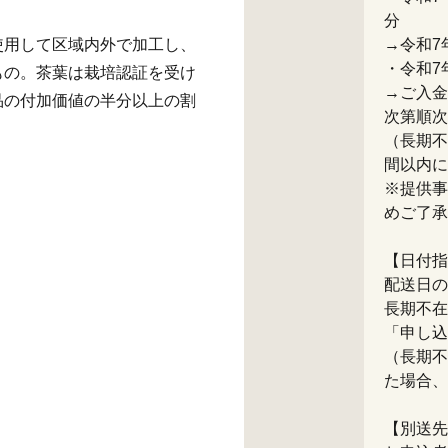
分
使用して区域内外で加工し、
→令和7
・令和7
もの。茶葉は栽培認証を受け
→ご入金
品の付加価値の半分以上の割
次第順次
（長期不
間以内に
※提供事
めご了承
【日付指
配送日の
長期不在
「申し込
（長期不
た場合、
【別送先