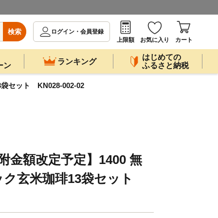
検索
ログイン・会員登録
上限額
お気に入り
カート
はじめての
ランキング
ーン
ふるさと納税
ット KN028-002-02
寄附金額改定予定】1400 無
ック玄米珈琲13袋セット