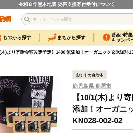
令和８年熊本地震 災害支援寄付受付について
番組･特集
ものから探す
まちから探す
キャンペ
/1(木)より寄附金額改定予定】1400 無添加！オーガニック玄米珈琲13袋セ
おすすめ自治体
鹿児島県 鹿屋市
【10/1(木)より
添加！オーガニ
KN028-002-02