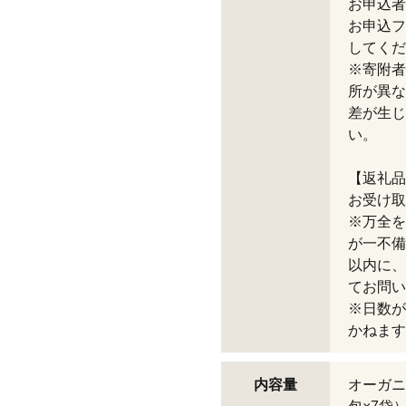
お申込者
お申込フ
してくだ
※寄附者
所が異な
差が生じ
い。
【返礼品
お受け取
※万全を
が一不備
以内に、
てお問い
※日数が
かねます
内容量
オーガニ