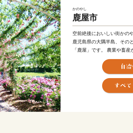
かのやし
鹿屋市
空前絶後においしい街かの
鹿児島県の大隅半島、その
「鹿屋」です。 農業や畜産
産量日本一の鹿児島うなぎ
品があります。 また、その
街で合計特殊出生率１位、
場所としても、おいしい街で
っくり、じっくり育てられ
物をお礼の特産品として提
______________________