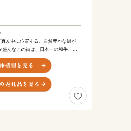
や
ど真ん中に位置する、自然豊かな街が
が盛んなこの街は、日本一の和牛、生
など、「おいしい」ふるさと納税の返礼
暮らしやすさから、人口10万人以上の
学校や病院も充実しているなど、暮らす
す。 そんな豊かな自然のなかで、ゆ
た、黒毛和牛や黒豚を中心とした農畜産
供いたします。
__________________________________________________