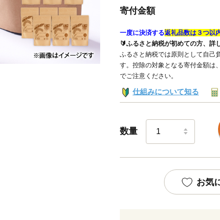
寄付金額
一度に決済する
返礼品数は３つ以
🔰ふるさと納税が初めての方、詳
ふるさと納税では原則として自己負
す。控除の対象となる寄付金額は
でご注意ください。
仕組みについて知る
数量
お気