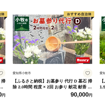
き 汚れ落とし 代行サービス 和形墓石 洋
水
型墓石 デザイン墓石 愛知県 小牧市
洋
愛知県小牧市
愛
 掃
【ふるさと納税】お墓参り 代行 D 墓石 掃
【
 除
除 2.0時間 程度 × 2回 お参り 献花 献香 雑
1
水拭
草 除去 処分 草抜き 清掃 お手入れ 水洗い
ミ
0
90,000
円
円
洋
水拭き 汚れ落とし 代行サービス 和形墓石
了
洋型墓石 デザイン墓石 愛知県 小牧市
さ