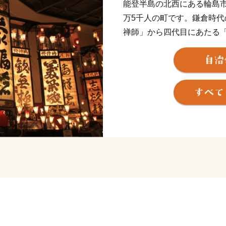
能登半島の北西にある輪島
万5千人の町です。鎌倉時代
禅師」から四代目にあたる
寺」が開かれ、江戸中期（1
（大阪）と蝦夷地を結ぶ日
の湊と呼ばれ海上交通の要
伝統工芸「輪島塗」は江戸時代
年）に現在のような技術が
の利を活かして盛んになり
また、「平家にあらずんば
時忠の子と呼ばれる平時国の
て建造した上時国家住宅は
ています。
現在、「漆の里」「禅の里
に、市の魅力を発信してい