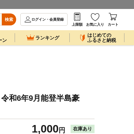
検索
ログイン・会員登録
上限額
お気に入り
カート
はじめての
ランキング
ーン
ふるさと納税
令和6年9月能登半島豪
1,000
在庫あり
円