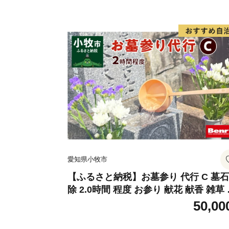
愛知県小牧市
【ふるさと納税】お墓参り 代行 C 墓石
除 2.0時間 程度 お参り 献花 献香 雑草
去 処分 草抜き 清掃 お手入れ 水洗い 
50,00
き 汚れ落とし 代行サービス 和形墓石 
型墓石 デザイン墓石 愛知県 小牧市