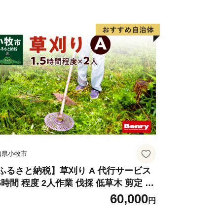
拭き 汚れ落とし 代行サービス 和形墓石
型墓石 デザイン墓石 愛知県 小牧市
知県小牧市
ふるさと納税】草刈り A 代行サービス
.5時間 程度 2人作業 伐採 低草木 剪定 ゴ
拾い 清掃 雑草 除去 除草 作業 状況 完
60,000
円
報告 撮影 庭 田畑 遊休地 空地 ベンリー
つき小牧味岡店 愛知県 小牧市