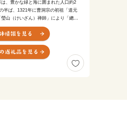
市は、豊かな緑と海に囲まれた人口約2
の半ば、1321年に曹洞宗の初祖「道元
「瑩山（けいざん）禅師」により「總持
680年代）～明治30年代には、大坂
本海航路に就航した廻船「北前船」の親
衝として栄えました。日本が世界に誇る
前期の寛文年間（1661年～1673
確立され、陸路での行商や北前船の海運
ました。
人にあらず」で知られる武将・平大納言
末裔が江戸時代に28年の歳月をかけ
国指定重要文化財（建造物）に指定され
」「平家の里」の3つの里構想を中心
ます。