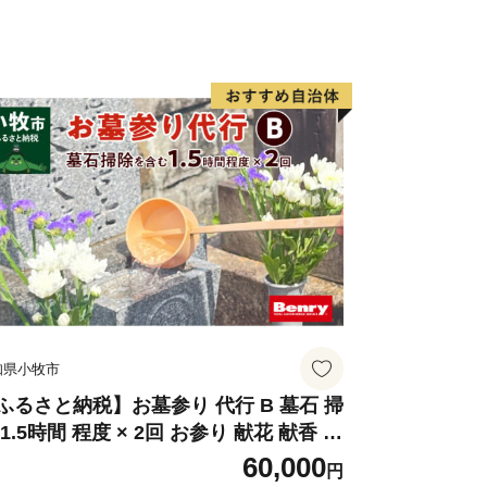
番組「news おかえり」で、◆ひなみ
が紹介されました！
ライフルーツセット
たくさん‼
00ｇ
ふぐ鍋セット
知県小牧市
ふるさと納税】お墓参り 代行 B 墓石 掃
 1.5時間 程度 × 2回 お参り 献花 献香 雑
 除去 処分 草抜き 清掃 お手入れ 水洗い
60,000
円