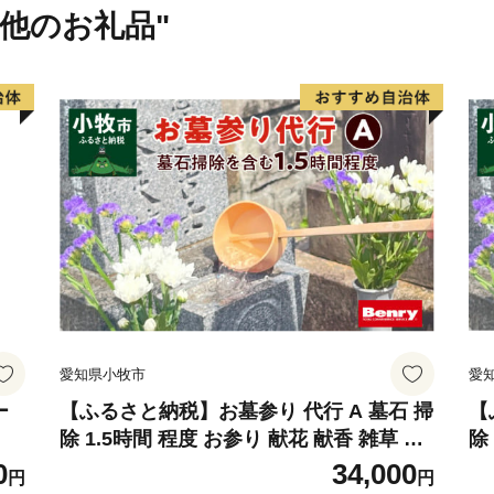
★ABCテレビのニュース情報
の他のお礼品"
柿のドライフルーツセット
👉ひなみ柿の完全無添加ド
★ほかにも魅力的な返礼品が
👉能登牛 ロースステーキ 5
👉輪島港水揚げ天然ふぐ 
愛知県小牧市
愛
ー
【ふるさと納税】お墓参り 代行 A 墓石 掃
【
除 1.5時間 程度 お参り 献花 献香 雑草 除
除
去 処分 草抜き 清掃 お手入れ 水洗い 水拭
草
0
34,000
円
円