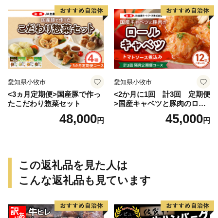
愛知県小牧市
愛知県小牧市
<3ヵ月定期便>国産豚で作っ
<2か月に1回 計3回 定期便
たこだわり惣菜セット
>国産キャベツと豚肉のロー
ルキャベツ（6P入り）
48,000
45,000
円
円
この返礼品を見た人は
こんな返礼品も見ています