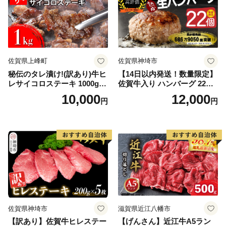
佐賀県上峰町
佐賀県神埼市
秘伝のタレ漬け!(訳あり)牛ヒ
【14日以内発送！数量限定】
レサイコロステーキ 1000g
佐賀牛入り ハンバーグ 22個
【B-1098-AS】
2.6kg(120g×22個)【佐賀牛
10,000
12,000
円
円
黒毛和牛 ブランド牛 九州 ハ
ンバーグ 牛肉 豚肉 国産 お弁
当 おかず 惣菜 おすすめ 人
気】(H083106)
佐賀県神埼市
滋賀県近江八幡市
【訳あり】佐賀牛ヒレステー
【げんさん】近江牛A5ラン