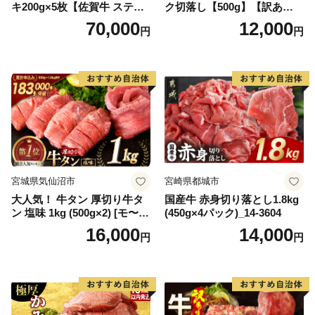
キ200g×5枚【佐賀牛 ステー
ク切落し【500g】【訳あり】
キ ブランド肉 ヒレ肉 フィレ
【DG12W】
70,000
12,000
円
円
肉 ジューシー ヘルシー】(H0
65175)
宮城県気仙沼市
宮崎県都城市
大人気！ 牛タン 厚切り牛タ
国産牛 赤身切り落とし1.8kg
ン 塩味 1kg (500g×2) [モ〜ラ
(450g×4パック)_14-3604
ンド 宮城県 気仙沼市 205646
16,000
14,000
円
円
60] 肉 牛肉 精肉 牛たん 牛タ
ン塩 牛たん塩 冷凍 焼肉 BB
Q アウトドア バーベキュー
厚切り タン