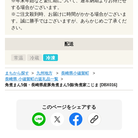
※年末年始など繁忙期について、通常納期よりお待たせ
する場合がございます。
※ご注文殺到時、お届けに時間がかかる場合がございま
す。誠に勝手ではございますが、あらかじめご了承くだ
さい。
配送
常温
冷蔵
冷凍
まちから探す
九州地方
長崎県小値賀町
長崎県 小値賀町の返礼品一覧
角煮まん5個・長崎県産豚角煮まん5個/角煮家こじま [DBX016]
このページをシェアする