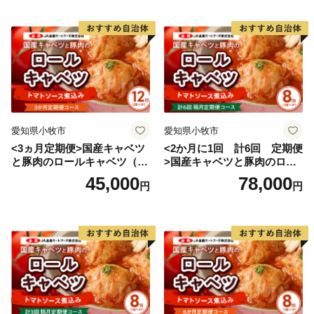
また、島ではおもてなしの心を大事にしており、２００
７年から行われたアメリカの教育団体「ピープル・ト
ゥ・ピープル」による国際親善大使派遣プログラムで
は、小値賀町の民泊体験を通した人の温かさが高い評価
を受け、世界一の評価を2年連続で受けました。
愛知県小牧市
愛知県小牧市
「“ぎばれ小値賀！”ふるさと寄附金」は、この魅力ある
<3ヵ月定期便>国産キャベツ
<2か月に1回 計6回 定期便
小値賀町を後世に残すための取組みとして、小値賀のこ
と豚肉のロールキャベツ（6P
>国産キャベツと豚肉のロー
ども達が様々なことにチャレンジできるようなプロジェ
入り）
ルキャベツ（4P入り）
45,000
78,000
円
円
クトや、英語教育の充実・海外修学旅行などといったこ
ども達の学びを支援する事業のほか、小値賀および日本
の貴重な資産である松や野崎島を未来へ残すための保全
対策事業、基幹産業の後継者対策等に活用させていただ
きます。