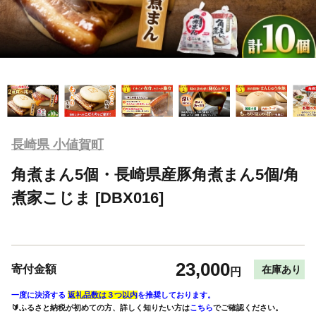
長崎県 小値賀町
角煮まん5個・長崎県産豚角煮まん5個/角
煮家こじま [DBX016]
23,000
寄付金額
在庫あり
円
一度に決済する
返礼品数は３つ以内
を推奨しております。
🔰ふるさと納税が初めての方、詳しく知りたい方は
こちら
でご確認ください。