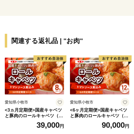
シタン関連遺産」の構成資産の一つである「野崎島の集
落跡」があり、国内外からの旅行客が年々増えていま
す。
小値賀町の基幹産業は農業と水産業です。農業では肉用
関連する返礼品 | "お肉"
牛の畜産が盛んに営まれています。小値賀町は古くから
和牛の産地として知られ、現在約740頭の牛が飼育され
ています。水産業では一本釣を中心に漁船漁業が営まれ
ており、市場での評価が高いイサキを「値賀咲」、タチ
ウオを「白銀」と称し、小値賀町のブランド魚として出
荷しています。
近年では、農家や漁師の家で島暮らしを体験する民泊
愛知県小牧市
愛知県小牧市
や、古民家再生の権威アレックス・カー氏が監修し、築
<3ヵ月定期便>国産キャベツ
<6ヶ月定期便>国産キャベツ
１００年以上の古民家をリノベーションした古民家ステ
と豚肉のロールキャベツ（4P
と豚肉のロールキャベツ（6P
イ、地産地消古民家レストラン等が全国的な注目を集め
入り）
入り）
39,000
90,000
円
円
ています。