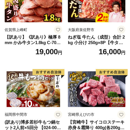
佐賀県上峰町
大阪府泉佐野市
【訳あり】《訳あり》極厚 8
ねぎ塩 牛たん（成型）合計 2
mm かみ牛タン1.8kg C-709-
kg 小分け 250g×8P【牛タン
AS
牛肉 焼肉用 薄切り 訳あり サ
19,000
16,000
円
円
イズ不揃い】
福岡県中間市
宮崎県えびの市
(訳あり)博多若杉牛もつ鍋セ
【宮崎牛】サイコロステーキ
ット2人前×5回分 【024-002
赤身＆霜降り 400g(各200g×