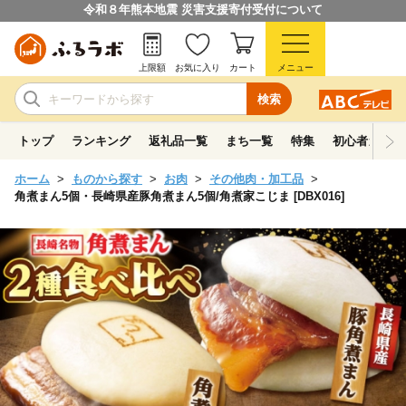
令和８年熊本地震 災害支援寄付受付について
上限額
お気に入り
カート
メニュー
検索
トップ
ランキング
返礼品一覧
まち一覧
特集
初心者ガイド
ホーム
ものから探す
お肉
その他肉・加工品
角煮まん5個・長崎県産豚角煮まん5個/角煮家こじま [DBX016]