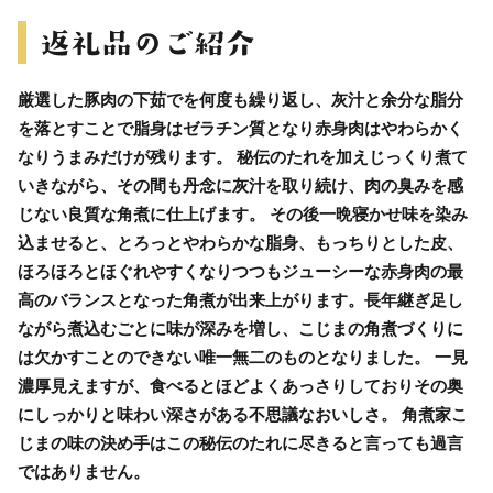
厳選した豚肉の下茹でを何度も繰り返し、灰汁と余分な脂分
を落とすことで脂身はゼラチン質となり赤身肉はやわらかく
なりうまみだけが残ります。 秘伝のたれを加えじっくり煮て
いきながら、その間も丹念に灰汁を取り続け、肉の臭みを感
じない良質な角煮に仕上げます。 その後一晩寝かせ味を染み
込ませると、とろっとやわらかな脂身、もっちりとした皮、
ほろほろとほぐれやすくなりつつもジューシーな赤身肉の最
高のバランスとなった角煮が出来上がります。長年継ぎ足し
ながら煮込むごとに味が深みを増し、こじまの角煮づくりに
は欠かすことのできない唯一無二のものとなりました。 一見
濃厚見えますが、食べるとほどよくあっさりしておりその奥
にしっかりと味わい深さがある不思議なおいしさ。 角煮家こ
じまの味の決め手はこの秘伝のたれに尽きると言っても過言
ではありません。