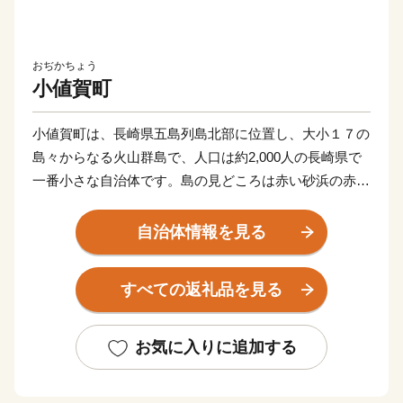
おぢかちょう
小値賀町
小値賀町は、長崎県五島列島北部に位置し、大小１７の
島々からなる火山群島で、人口は約2,000人の長崎県で
一番小さな自治体です。島の見どころは赤い砂浜の赤浜
海岸、海蝕によってできた五両ダキ、国の天然記念物で
ある斑島のポットホール、日本名松百選に選定されてい
自治体情報を見る
る姫の松原などがあり、小値賀町のほぼ全域が西海国立
公園の指定を受けています。また、一部の地域は国の重
すべての返礼品を見る
要文化的景観に選定されている他、長崎県で唯一「日本
で最も美しい村連合」に加盟しています。
お気に入りに追加する
小値賀島の東に位置する野崎島には、２０１８年７月に
世界文化遺産に登録された「長崎と天草地方の潜伏キリ